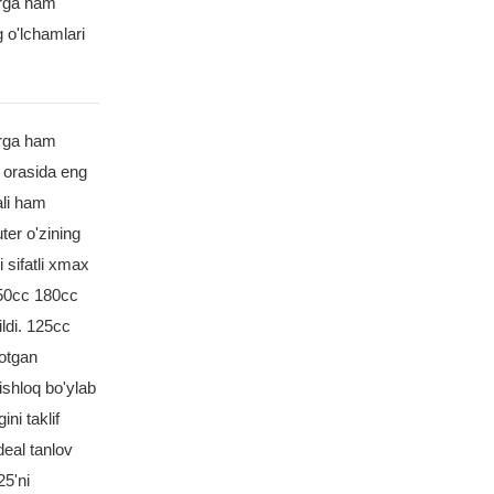
erga ham
 o'lchamlari
erga ham
 orasida eng
ali ham
ter o'zining
i sifatli xmax
150cc 180cc
ildi. 125cc
yotgan
ishloq bo'ylab
ni taklif
deal tanlov
5'ni