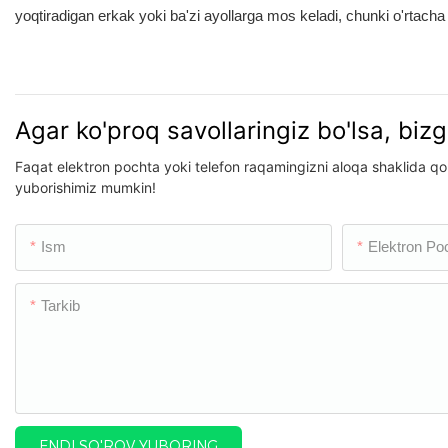
yoqtiradigan erkak yoki ba'zi ayollarga mos keladi, chunki o'rtacha n
Agar ko'proq savollaringiz bo'lsa, biz
Faqat elektron pochta yoki telefon raqamingizni aloqa shaklida qol
yuborishimiz mumkin!
Ism
Elektron Po
Tarkib
ENDI SO'ROV YUBORING