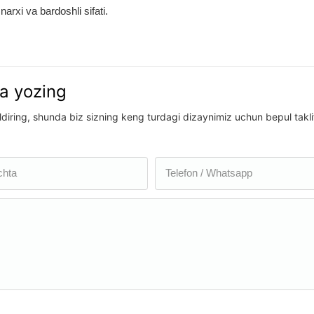
arxi va bardoshli sifati.
ga yozing
diring, shunda biz sizning keng turdagi dizaynimiz uchun bepul takli
chta
Telefon / Whatsapp