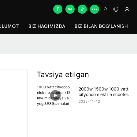
A'LUMOT
BIZ HAQIMIZDA
BIZ BILAN BOG'LANISH
Tavsiya etilgan
2000w 1500w 1000 vatt
citycoco elektr e scooter
x12 lityum batareya va
2025
11
12
yog 'shinalari bilan