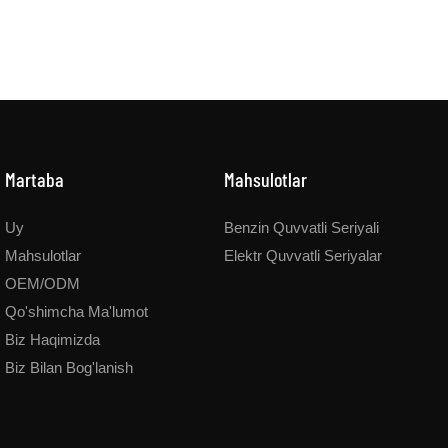
Martaba
Mahsulotlar
Uy
Benzin Quvvatli Seriyali
Mahsulotlar
Elektr Quvvatli Seriyalar
OEM/ODM
Qo'shimcha Ma'lumot
Biz Haqimizda
Biz Bilan Bog'lanish