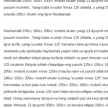
Hashamatli 150cc 180cc 200cc motorli skuter yangi 13 dyuymli shi
yasash mumkin.. Yangi katta scooter Xmax 125 sifatida, u yangi 25
orasida 180cc skuter eng ilg'or hisoblanadi.
Hashamatli 150cc 180cc 200cc motorli skuter yangi 13 dyuymli shi
yasash mumkin.. Yangi katta scooter Xmax 125 sifatida, u yangi 2
ilg'or bo'lib, yangi scooter Xmax 125 Yamaha-china qo'shma zavodi
shaharda yoki qishloqda haydashda yuqori sifat va ajoyib ko'rsatkic
nozik ish detallari tufayli qisqa tezlikda ishlash va past shovqin va 
125 skuterini Xitoyda ishlab chiqarilgan eng yaxshi 125cc 150cc 18
200cc motorli scooter xmax 125ni o'rtacha narxi va yaxshi sifati tuf
180cc 150cc 200cc motorli skuter o'zining "scooter xmax 125" nomig
korxonalar uchun juda mos keladi. 150cc 200cc 180cc motorli skute
yetkazib berilganda, xmax 125 nomi bilan tavsiya etilgan ushbu yuqori
etadi. Uning zamonaviy dizayni va keng saqlash joyi uni ko'p qirra
qiladi. Nihoyat, 13 dyuymli 200cc 150cc va tavsiya etilgan 180c