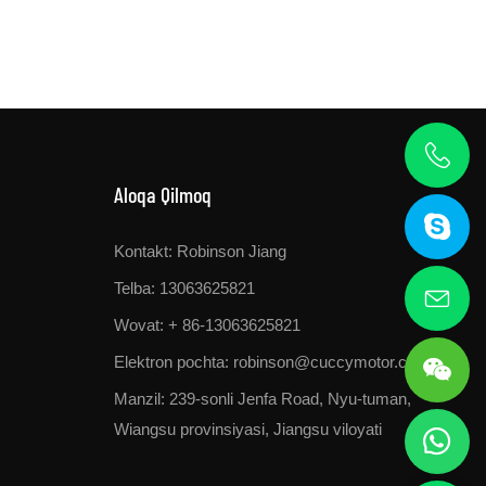
Aloqa Qilmoq
Kontakt: Robinson Jiang
Telba: 13063625821
Wovat: + 86-13063625821
Elektron pochta:
robinson@cuccymotor.com
Manzil:
239-sonli Jenfa Road, Nyu-tuman,
Wiangsu provinsiyasi, Jiangsu viloyati