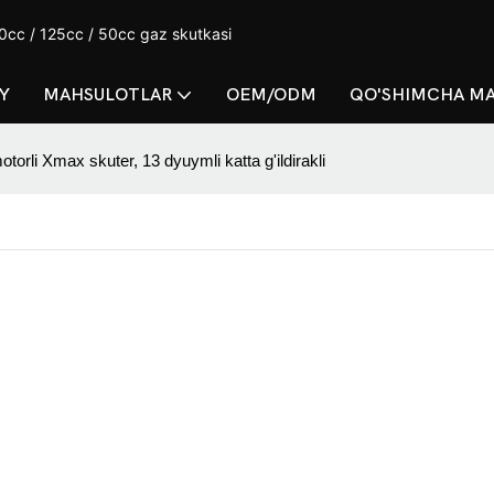
cc / 125cc / 50cc gaz skutkasi
Y
MAHSULOTLAR
OEM/ODM
QO'SHIMCHA M
rli Xmax skuter, 13 dyuymli katta g'ildirakli