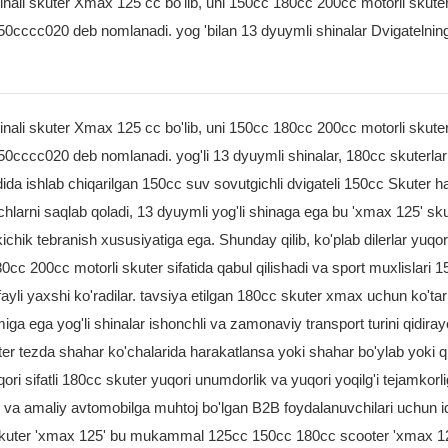
nali skuter Xmax 125 cc bo'lib, uni 150cc 180cc 200cc motorli skut
0cccc020 deb nomlanadi. yog 'bilan 13 dyuymli shinalar Dvigatelning
nali skuter Xmax 125 cc bo'lib, uni 150cc 180cc 200cc motorli skut
50cccc020 deb nomlanadi. yog'li 13 dyuymli shinalar, 180cc skuterlar
da ishlab chiqarilgan 150cc suv sovutgichli dvigateli 150cc Skuter h
hlarni saqlab qoladi, 13 dyuymli yog'li shinaga ega bu 'xmax 125' sku
kichik tebranish xususiyatiga ega. Shunday qilib, ko'plab dilerlar yuqor
0cc 200cc motorli skuter sifatida qabul qilishadi va sport muxlislari 
ayli yaxshi ko'radilar. tavsiya etilgan 180cc skuter xmax uchun ko'tar
a ega yog'li shinalar ishonchli va zamonaviy transport turini qidira
r tezda shahar ko'chalarida harakatlansa yoki shahar bo'ylab yoki q
 sifatli 180cc skuter yuqori unumdorlik va yuqori yoqilg'i tejamkorligi
li va amaliy avtomobilga muhtoj bo'lgan B2B foydalanuvchilari uchun i
c skuter 'xmax 125' bu mukammal 125cc 150cc 180cc scooter 'xmax 12