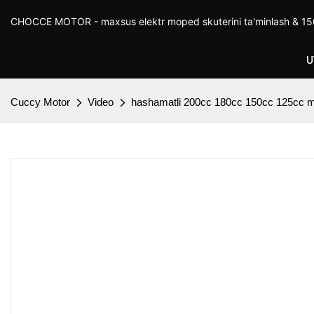
CHOCCE MOTOR - maxsus elektr moped skuterini ta'minlash & 150
U
Cuccy Motor
Video
hashamatli 200cc 180cc 150cc 125cc moto