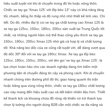
hiệu suất tuyệt vời khi di chuyển trong đô thị hoặc nông thôn.
Chiếc xe tay ga 'Xmax 125' với lốp béo 13" này có khả năng tăng
tốc nhanh, tiếng ồn thấp và độ rung nhỏ nhờ thiết kế tinh xảo. Chi
tiết. Do đó, nhiều đại lý coi xe tay ga chất lượng cao Xmax 125 là
xe tay ga 125cc, 150cc, 180cc, 200cc sản xuất tại Trung Quốc tốt
nhất, và những người hâm mộ thể thao cũng yêu thích xe tay ga
150cc, 180cc, 200cc Xmax 125 nhờ giá cả hợp lý và chất lượng
tốt. Khả năng leo dốc của xe cũng rất tuyệt vời, dễ dàng vượt qua
độ dốc 30º đối với xe tay ga 180cc Xmax. Xe tay ga lốp béo
125cc, 180cc, 150cc, 200cc, với tên gọi 'xe tay ga Xmax 125', là
lựa chọn hoàn hảo cho các doanh nghiệp đang tìm kiếm một
phương tiện di chuyển đáng tin cậy và phong cách. Khi di chuyển
nhanh chóng trên đường phố đô thị, giao hàng quanh thị trấn
hoặc băng qua vùng nông thôn, chiếc xe tay ga 180cc chất lượng
cao này mang đến hiệu suất cao và tiết kiệm nhiên liệu hơn. Thiết
kế thanh lịch và khoang chứa đồ rộng rãi khiến nó trở thành lựa
chọn lý tưởng cho người dùng B2B cần một chiếc xe đa năng và