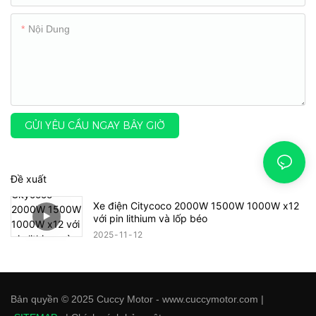
Nội Dung
GỬI YÊU CẦU NGAY BÂY GIỜ
Đề xuất
Xe điện Citycoco 2000W 1500W 1000W x12
với pin lithium và lốp béo
2025
11
12
Bản quyền © 2025 Cuccy Motor - www.cuccymotor.com |