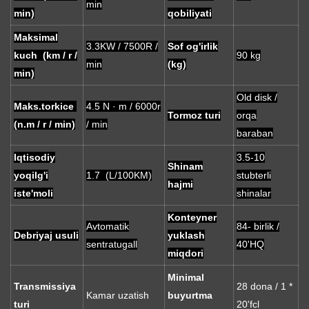
min
min)
qobiliyati
Maksimal
3.3KW / 7500R /
Sof og'irlik
kuch (km / r /
90 kg
min
(kg)
min)
Old disk /
Maks.torkice
4.5 N · m / 6000r
Tormoz turi
orqa
(n.m / r / min)
/ min
baraban
Iqtisodiy
3.5-10
Shinam
yoqilg'i
1.7 (L/100KM)
stubterli
hajmi
iste'moli
shinalar
Konteyner
Avtomatik
84- birlik /
Debriyaj usuli
yuklash
sentratugall
40'HQ
miqdori
Minimal
Transmissiya
28 dona / 1 *
Kamar uzatish
buyurtma
turi
20'fcl