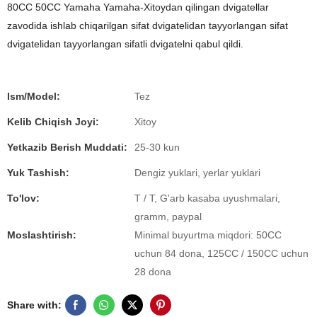
80CC 50CC Yamaha Yamaha-Xitoydan qilingan dvigatellar
zavodida ishlab chiqarilgan sifat dvigatelidan tayyorlangan sifat
dvigatelidan tayyorlangan sifatli dvigatelni qabul qildi.
Ism/Model:
Tez
Kelib Chiqish Joyi:
Xitoy
Yetkazib Berish Muddati:
25-30 kun
Yuk Tashish:
Dengiz yuklari, yerlar yuklari
To'lov:
T / T, G'arb kasaba uyushmalari,
gramm, paypal
Moslashtirish:
Minimal buyurtma miqdori: 50CC
uchun 84 dona, 125CC / 150CC uchun
28 dona
Share with: