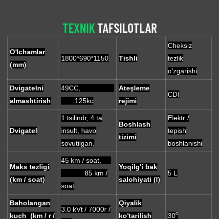
TEXNIK
TAFSILOTLAR
Cheksiz
O'lchamlar
1800*690*1150
Tishli
tezlik
(mm)
o'zgarishi
Dvigatelni
49CC,
Ateşleme
CDI
almashtirish
125kc
rejimi
1 tsilindr, 4 ta
Elektr /
Boshlash
Dvigatel
insult, havo
tepish
tizimi
sovutilgan,
boshlanishi
45 km / soat,
Maks tezligi
Yoqilg'i bak
85 km /
5 L
(km / soat)
salohiyati (l)
soat
Baholangan
Qiyalik
3.0 kVt / 7000r /
kuch (km / r /
ko'tarilish
30⁰