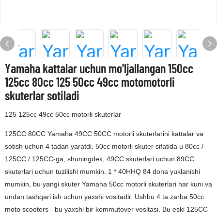
Yamaha kattalar uchun mo'ljallangan 150cc
125cc 80cc 125 50cc 49cc motomotorli
skuterlar sotiladi
125 125cc 49cc 50cc motorli skuterlar
125CC 80CC Yamaha 49CC 50CC motorli skuterlarini kattalar va
sotish uchun 4 tadan yaratdi. 50cc motorli skuter sifatida u 80cc /
125CC / 125CC-ga, shuningdek, 49CC skuterlari uchun 89CC
skuterlari uchun tuzilishi mumkin. 1 * 40HHQ 84 dona yuklanishi
mumkin, bu yangi skuter Yamaha 50cc motorli skuterlari har kuni va
undan tashqari ish uchun yaxshi vositadir. Ushbu 4 ta zarba 50cc
moto scooters - bu yaxshi bir kommutover vositasi. Bu eski 125CC