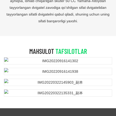
ayniqsa, ishlab chiqarilgan skuter 50 CC Yamaha-Xitoydan
tayyorlangan dvigatel zavodiga qo'shilgan sifat dvigatelidan
tayyorlangan sifatli dvigatelni qabul qiladi, shuning uchun uning
sifati barqarorligi yaxshi.
MAHSULOT
TAFSILOTLAR