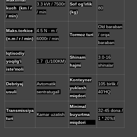
Maksimal
3.3 kVt / 7500r
Sof og'irlik
kuch (km / r
80
/ min
(kg)
/ min)
Old baraban
Maks.torkice
4.5 N · m /
Tormoz turi
/ orqa
(n.m / r / min)
6000r / min
baraban
Iqtisodiy
Shinam
3.0-16
yoqilg'i
1.7 (L/100KM)
hajmi
shinalar
iste'moli
Konteyner
Debriyaj
Avtomatik
105 birlik /
yuklash
usuli
sentratugall
40'HQ
miqdori
Minimal
Transmissiya
32-45 dona /
Kamar uzatish
buyurtma
turi
1 * 20'fcl
miqdori