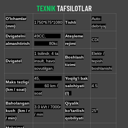
TEXNIK
TAFSILOTLAR
O'lchamlar
Auto-
1750*675*1080
Tishli
(mm)
debriyaj
Dvigatelni
49CC,
Ateşleme
CDI
almashtirish
80kc
rejimi
1 tsilindr, 4 ta
Elektr /
Boshlash
Dvigatel
insult, havo
tepish
tizimi
sovutilgan,
boshlanishi
45,
Yoqilg'i bak
Maks tezligi
60 km /
salohiyati
4.5
(km / soat)
soat
(l)
Baholangan
Qiyalik
3.0 kVt / 7000r
kuch (km / r
ko'tarilish
25⁰
/ min
/ min)
qobiliyati