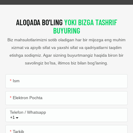
ALOQADA BO'LING
YOKI BIZGA TASHRIF
BUYURING
Biz mahsulotlarimizni sotib oladigan har bir mijozga eng muhim
xizmat va ajoyib sifat va yaxshi sifat va qadriyatlarni taqdim
etishga sodiqmiz. Agar sizning buyurtmangiz haqida biron bir
savolingiz bo'lsa, iltimos biz bilan bog'laning.
Ism
Elektron Pochta
Telefon / Whatsapp
+1
Tarkib