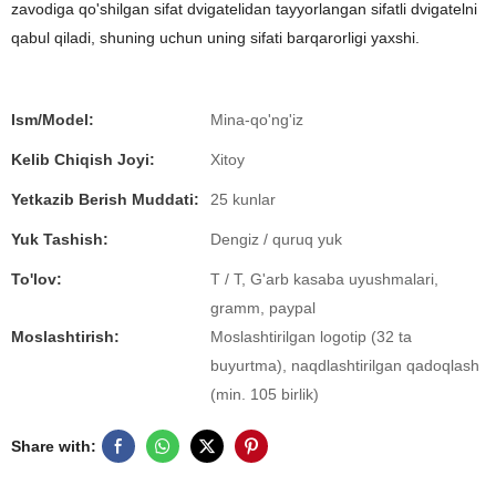
zavodiga qo'shilgan sifat dvigatelidan tayyorlangan sifatli dvigatelni
qabul qiladi, shuning uchun uning sifati barqarorligi yaxshi.
Ism/Model:
Mina-qo'ng'iz
Kelib Chiqish Joyi:
Xitoy
Yetkazib Berish Muddati:
25 kunlar
Yuk Tashish:
Dengiz / quruq yuk
To'lov:
T / T, G'arb kasaba uyushmalari,
gramm, paypal
Moslashtirish:
Moslashtirilgan logotip (32 ta
buyurtma), naqdlashtirilgan qadoqlash
(min. 105 birlik)
Share with: