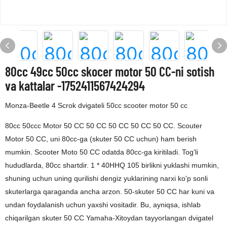
80cc 49cc 50cc skocer motor 50 CC-ni sotish
va kattalar -1752411567424294
Monza-Beetle 4 Scrok dvigateli 50cc scooter motor 50 cc
80cc 50ccc Motor 50 CC 50 CC 50 CC 50 CC 50 CC. Scouter
Motor 50 CC, uni 80cc-ga (skuter 50 CC uchun) ham berish
mumkin. Scooter Moto 50 CC odatda 80cc-ga kiritiladi. Tog'li
hududlarda, 80cc shartdir. 1 * 40HHQ 105 birlikni yuklashi mumkin,
shuning uchun uning qurilishi dengiz yuklarining narxi ko'p sonli
skuterlarga qaraganda ancha arzon. 50-skuter 50 CC har kuni va
undan foydalanish uchun yaxshi vositadir. Bu, ayniqsa, ishlab
chiqarilgan skuter 50 CC Yamaha-Xitoydan tayyorlangan dvigatel