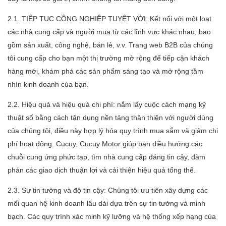
2.1. TIẾP TỤC CÔNG NGHIỆP TUYỆT VỜI: Kết nối với một loạt
các nhà cung cấp và người mua từ các lĩnh vực khác nhau, bao
gồm sản xuất, công nghệ, bán lẻ, v.v. Trang web B2B của chúng
tôi cung cấp cho bạn một thị trường mở rộng để tiếp cận khách
hàng mới, khám phá các sản phẩm sáng tạo và mở rộng tầm
nhìn kinh doanh của bạn.
2.2. Hiệu quả và hiệu quả chi phí: nắm lấy cuộc cách mạng kỹ
thuật số bằng cách tận dụng nền tảng thân thiện với người dùng
của chúng tôi, điều này hợp lý hóa quy trình mua sắm và giảm chi
phí hoạt động. Cucuy, Cucuy Motor giúp bạn điều hướng các
chuỗi cung ứng phức tạp, tìm nhà cung cấp đáng tin cậy, đàm
phán các giao dịch thuận lợi và cải thiện hiệu quả tổng thể.
2.3. Sự tin tưởng và độ tin cậy: Chúng tôi ưu tiên xây dựng các
mối quan hệ kinh doanh lâu dài dựa trên sự tin tưởng và minh
bạch. Các quy trình xác minh kỹ lưỡng và hệ thống xếp hạng của