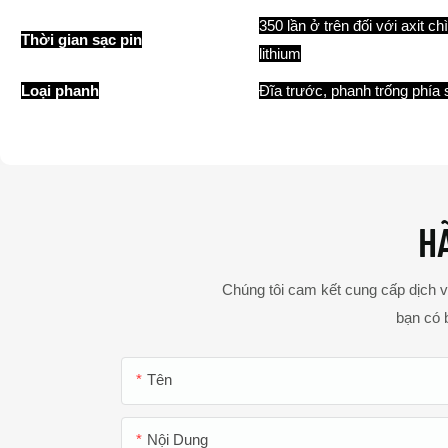
350 lần ở trên đối với axit ch
Thời gian sạc pin
lithium
Loại phanh
Đĩa trước, phanh trống phía 
H
Chúng tôi cam kết cung cấp dịch v
bạn có b
Tên
Nội Dung