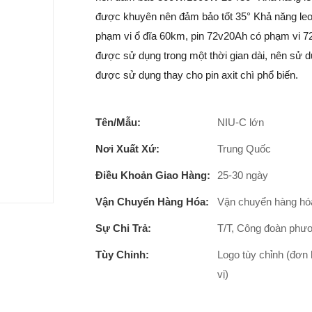
được khuyên nên đảm bảo tốt 35° Khả năng le
phạm vi ổ đĩa 60km, pin 72v20Ah có phạm vi 7
được sử dụng trong một thời gian dài, nên sử d
được sử dụng thay cho pin axit chì phổ biến.
Tên/Mẫu:
NIU-C lớn
Nơi Xuất Xứ:
Trung Quốc
Điều Khoản Giao Hàng:
25-30 ngày
Vận Chuyển Hàng Hóa:
Vận chuyển hàng hóa
Sự Chi Trả:
T/T, Công đoàn phươ
Tùy Chỉnh:
Logo tùy chỉnh (đơn 
vị)