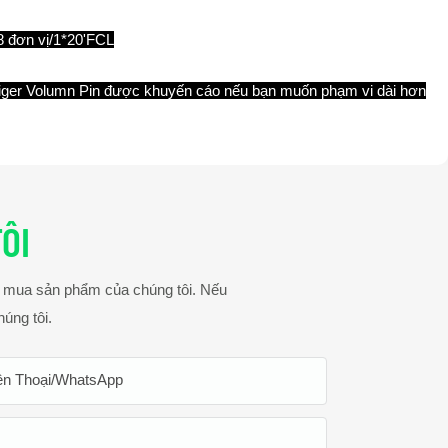
8 đơn vị/1*20'FCL
iger Volumn Pin được khuyến cáo nếu bạn muốn phạm vi dài hơn
ÔI
ng mua sản phẩm của chúng tôi. Nếu
húng tôi.
ện Thoại/WhatsApp