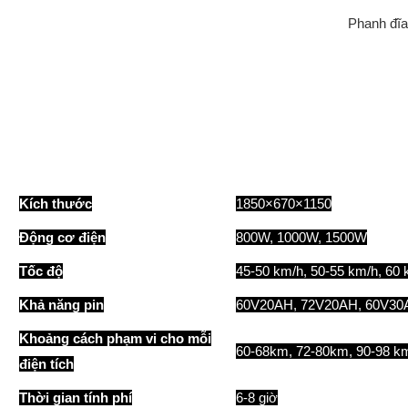
Phanh đĩa
Kích thước
1850×670×1150
Động cơ điện
800W, 1000W, 1500W
Tốc độ
45-50 km/h, 50-55 km/h, 60 
Khả năng pin
60V20AH, 72V20AH, 60V30
Khoảng cách phạm vi cho mỗi
60-68km, 72-80km, 90-98 k
điện tích
Thời gian tính phí
6-8 giờ