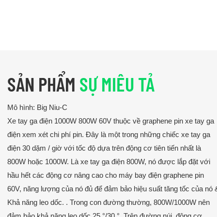
SẢN PHẨM
SỰ MIÊU TẢ
Mô hình: Big Niu-C
Xe tay ga điện 1000W 800W 60V thuộc về graphene pin xe tay ga
điện xem xét chi phí pin. Đây là một trong những chiếc xe tay ga
điện 30 dặm / giờ với tốc độ dựa trên động cơ tiên tiến nhất là
800W hoặc 1000W. Là xe tay ga điện 800W, nó được lắp đặt với
hầu hết các động cơ nâng cao cho máy bay điện graphene pin
60V, năng lượng của nó đủ để đảm bảo hiệu suất tăng tốc của nó 
Khả năng leo dốc. . Trong con đường thường, 800W/1000W nên
đảm bảo khả năng leo dốc 25 °/30 °. Trên đường núi, động cơ