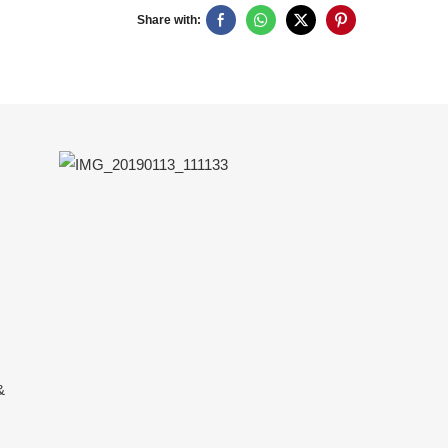
Share with:
&