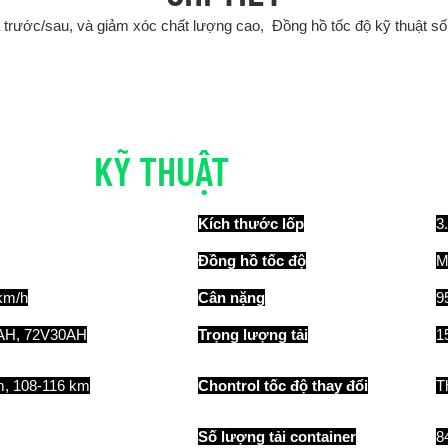
 trước/sau, và giảm xóc chất lượng cao, Đồng hồ tốc độ kỹ thuật 
KỸ THUẬT
CHI TIẾT
Kích thước lốp
3
Đồng hồ tốc độ
M
km/h
Cân nặng
9
AH, 72V30AH
Trọng lượng tải
1
m, 108-116 km
Chontrol tốc độ thay đổi
T
Số lượng tải container
8