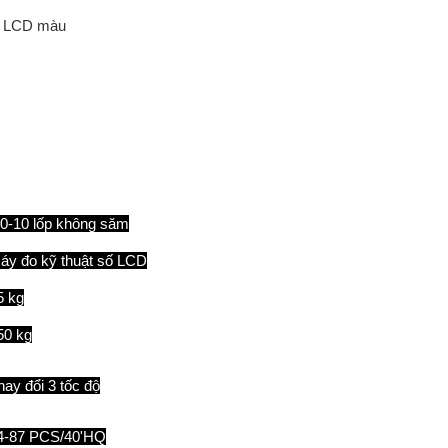
số LCD màu
.0-10 lốp không săm
áy đo kỹ thuật số LCD
5 kg
50 kg
hay đổi 3 tốc độ
4-87 PCS/40'HQ