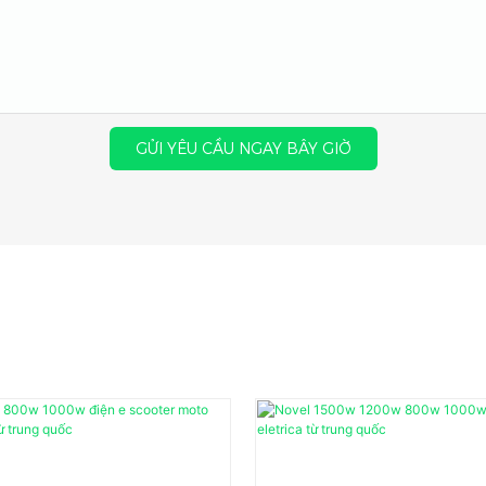
GỬI YÊU CẦU NGAY BÂY GIỜ