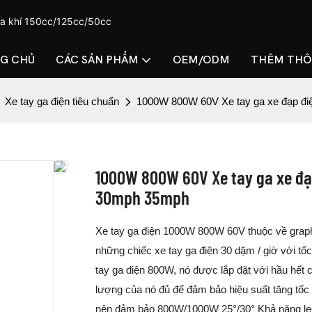
ga khí 150cc/125cc/50cc
G CHỦ
CÁC SẢN PHẨM
OEM/ODM
THÊM THÔ
Xe tay ga điện tiêu chuẩn
1000W 800W 60V Xe tay ga xe đạp điệ
1000W 800W 60V Xe tay ga xe đạp
30mph 35mph
Xe tay ga điện 1000W 800W 60V thuộc về graphen
những chiếc xe tay ga điện 30 dặm / giờ với tố
tay ga điện 800W, nó được lắp đặt với hầu hết
lượng của nó đủ để đảm bảo hiệu suất tăng tốc
nên đảm bảo 800W/1000W 25°/30° Khả năng leo