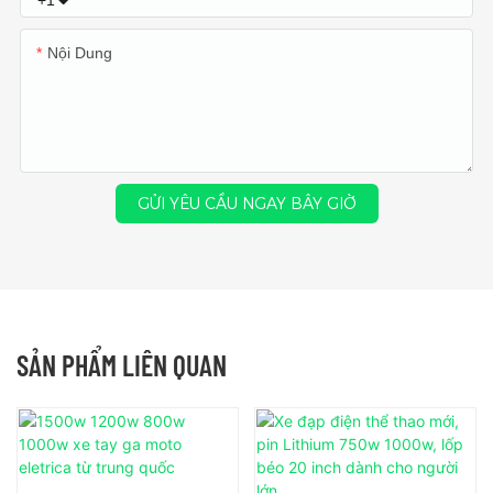
+1
Nội Dung
GỬI YÊU CẦU NGAY BÂY GIỜ
SẢN PHẨM LIÊN QUAN