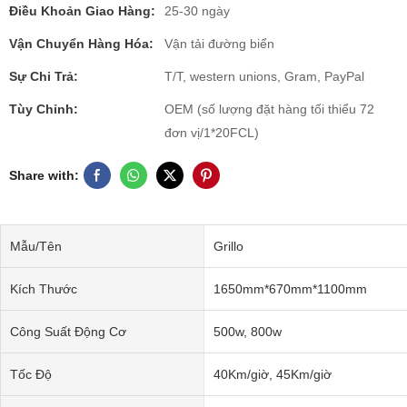
Điều Khoản Giao Hàng:
25-30 ngày
Vận Chuyển Hàng Hóa:
Vận tải đường biển
Sự Chi Trả:
T/T, western unions, Gram, PayPal
Tùy Chỉnh:
OEM (số lượng đặt hàng tối thiểu 72
đơn vị/1*20FCL)
Share with:
Mẫu/Tên
Grillo
Kích Thước
1650mm*670mm*1100mm
Công Suất Động Cơ
500w, 800w
Tốc Độ
40Km/giờ, 45Km/giờ