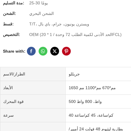
25-30 يومًا
مدة التسليم:
الشحن البحري
الشحن:
T/T، ويسترن يونيون، جرام، باي بال
قسط:
OEM (الحد الأدنى لكمية الطلب 72 وحدة / 1 * 20FCL)
التخصيص:
Share with:
جريللو
الطراز/الاسم
1650 مم*670 مم*1100 مم
الأبعاد
500 واط، 800 واط
قوة المحرك
40 كم/ساعة، 45 كم/ساعة
سرعة
بطارية ليثيوم 48 فولت 24 أمبير/