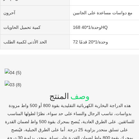
مع دواسات مساعدة على الجانبين
آحرون
168 وحدة/1*40HQ
كمية تحميل الحاويات
72 وحدة/1*20 قدمًا
الحد الأدنى لكمية الطلب
وصف
المنتج
هذه الدراجة البخارية الكهربائية التقليدية بقوة 800 أو 500 واط مزودة
بدواسات، تناسب الرجال والنساء على حد سواء، نظرًا لطولها المناسب
للسائقين. على الطرق العادية، يُنصح بمحرك بقوة 500 واط لضمان القدرة
على تسلق منحدر بزاوية 25 درجة. أما على الطرق الجبلية، فيُنصح
بمحرك بقوة 800 واط لضمان القدرة على تسلق منحدر بزاوية 30 درجة.