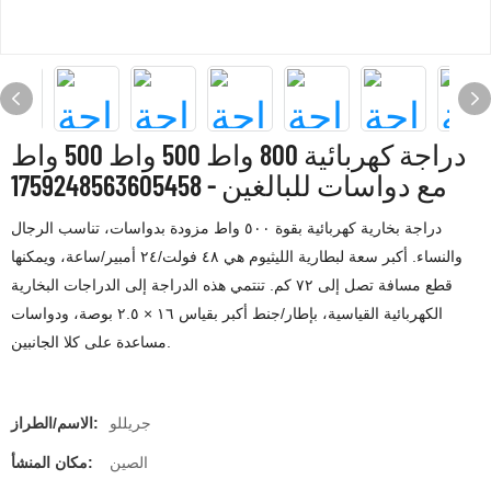
دراجة كهربائية 800 واط 500 واط 500 واط
مع دواسات للبالغين - 1759248563605458
دراجة بخارية كهربائية بقوة ٥٠٠ واط مزودة بدواسات، تناسب الرجال
والنساء. أكبر سعة لبطارية الليثيوم هي ٤٨ فولت/٢٤ أمبير/ساعة، ويمكنها
قطع مسافة تصل إلى ٧٢ كم. تنتمي هذه الدراجة إلى الدراجات البخارية
الكهربائية القياسية، بإطار/جنط أكبر بقياس ١٦ × ٢.٥ بوصة، ودواسات
مساعدة على كلا الجانبين.
جريللو
الاسم/الطراز:
الصين
مكان المنشأ: