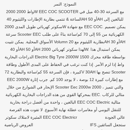
النموذج: النمر
2000 واط 2000W EEC COC SCOOTER مع السرعة 30-40 ميل في
الساعة & تنتمي بطارية الإطارات والليثيوم 40AH أو 50AH للبالغين إلى
سكوتر كهربائي طويل المدى 2000W مع شهادة EEC COC. يمكن تصميم
سرعة Scooter EEC الكهربائية من 55 إلى 70 كم/ساعة بناءً على طلب
الأسواق المحلية. يمكن تثبيت Volumn بطارية الليثيوم مع 20AH أو 30AH
أو 40AH أو 50AH لهذا سكوتر كهربائي 2000W. يمكن استبدال هذا
الدراجات البخارية Electric Big Tyre 2000W بواسطة طاقة محرك 1500
واط إذا لزم الأمر. إذا كنت ترغب في الحفاظ على المدى الأطول وطاقة
كبيرة ، فإن السرعة 55 كم/ساعة والبطارية 72V 30AH تنصح بها Scooter
EEC 2000W مع إطارات كبيرة 12 بوصة ، لا يوجد 100 كم. جرب إثارة
الإبحار في الشوارع من خلال Scooter Eec 2000w 2000 ، والتي تتميز
بمحركها القوي من هذه الدراجات البخارية الكهربائية EEC. مثالي للركاب
البالغين ، واحدة من أفضل دراجة بخارية EEC COC Electric مثالية
للتنقل اليومي أو مغامرات عطلة نهاية الأسبوع. لا تفوت هذه الفرصة
المثيرة لامتلاك سكوتر EEC COC Electricr عالي الجودة
العروض الرياضية IFS ستجعل السائقين