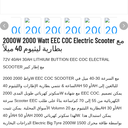
2000W 2000 Watt EEC COC Electric Scooter مع
بطارية ليثيوم 40 ميلاً
72V 40AH 30AH LITHIUM BUTTION EEC COC ELECTRAL
SCOOTER مع إطار كبير
2000 واط 2000W EEC COC SCOOTER مع السرعة 30-40 ميل في
الساعة & تنتمي بطارية الإطارات والليثيوم 40AH أو 50AH للبالغين إلى
سكوتر كهربائي طويل المدى 2000W مع شهادة EEC COC. يمكن تصميم
سرعة Scooter EEC الكهربائية من 55 إلى 70 كم/ساعة بناءً على طلب
الأسواق المحلية. يمكن تثبيت Volumn بطارية الليثيوم مع 20AH أو 30AH
أو 40AH أو 50AH لهذا سكوتر كهربائي 2000W. يمكن استبدال هذا
الدراجات البخارية Electric Big Tyre 2000W بواسطة طاقة محرك 1500