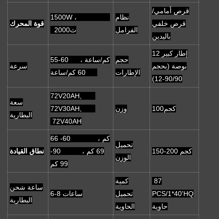
قرص أمامي/
نظام
1500W ،
قرص خلفي
قوة المحرك
الفرامل
ث2000
باليدين
إطار كبير 12
حجم
55-60 كم/ساعة ،
بوصة (بحجم
سرعة
الإطارات
60 كم/ساعة
90/90-12)
72V20AH,
سعة
كجم100
وزن
72V30AH,
البطارية
72V40AH
66 كم ، 60-
تحميل
150-200 كجم
69 كم ، 90-
نطاق القيادة
الوزن
99 كم
87
كمية
ساعة شحن
PCS/1*40'HQ
تحميل
6-8 ساعات
البطارية
حاوية
الحاوية