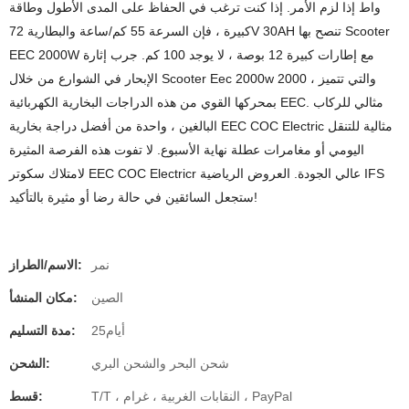
واط إذا لزم الأمر. إذا كنت ترغب في الحفاظ على المدى الأطول وطاقة
كبيرة ، فإن السرعة 55 كم/ساعة والبطارية 72V 30AH تنصح بها Scooter
EEC 2000W مع إطارات كبيرة 12 بوصة ، لا يوجد 100 كم. جرب إثارة
الإبحار في الشوارع من خلال Scooter Eec 2000w 2000 ، والتي تتميز
بمحركها القوي من هذه الدراجات البخارية الكهربائية EEC. مثالي للركاب
البالغين ، واحدة من أفضل دراجة بخارية EEC COC Electric مثالية للتنقل
اليومي أو مغامرات عطلة نهاية الأسبوع. لا تفوت هذه الفرصة المثيرة
لامتلاك سكوتر EEC COC Electricr عالي الجودة. العروض الرياضية IFS
ستجعل السائقين في حالة رضا أو مثيرة بالتأكيد!
نمر
الاسم/الطراز:
الصين
مكان المنشأ:
أيام25
مدة التسليم:
شحن البحر والشحن البري
الشحن:
T/T ، النقابات الغربية ، غرام ، PayPal
قسط: