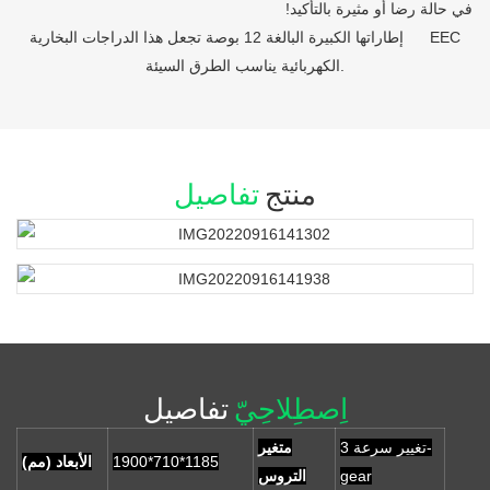
في حالة رضا أو مثيرة بالتأكيد!
إطاراتها الكبيرة البالغة 12 بوصة تجعل هذا الدراجات البخارية EEC
الكهربائية يناسب الطرق السيئة.
منتج
تفاصيل
اِصطِلاحِيّ
تفاصيل
تغيير سرعة 3-
متغير
1900*710*1185
الأبعاد (مم)
gear
التروس