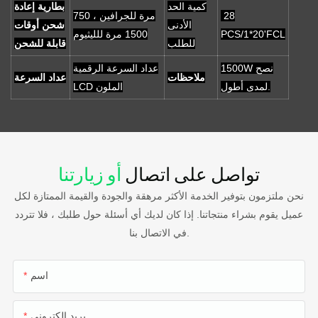
كمية الحد
بطارية إعادة
28
750 مرة للجرافين ،
الأدنى
شحن أوقات
PCS/1*20'FCL
1500 مرة للليثيوم
للطلب
قابلة للشحن
1500W نصح
عداد السرعة الرقمية
ملاحظات
عداد السرعة
لمدى أطول.
LCD الملون
تواصل على اتصال
أو زيارتنا
نحن ملتزمون بتوفير الخدمة الأكثر مرهقة والجودة والقيمة الممتازة لكل
عميل يقوم بشراء منتجاتنا. إذا كان لديك أي أسئلة حول طلبك ، فلا تتردد
في الاتصال بنا.
اسم
بريد إلكتروني