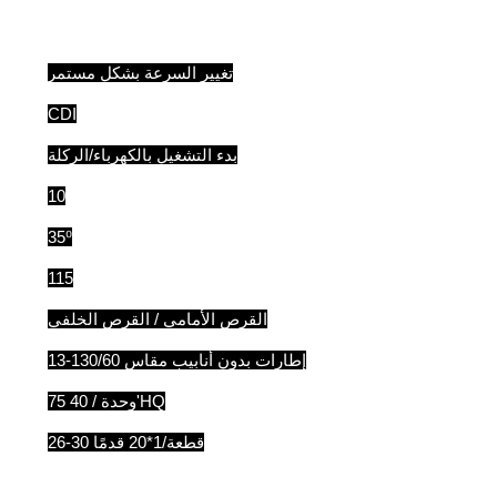
تغيير السرعة بشكل مستمر
CDI
بدء التشغيل بالكهرباء/الركلة
10
35⁰
115
القرص الأمامي / القرص الخلفي
إطارات بدون أنابيب مقاس 130/60-13
75 وحدة / 40'HQ
26-30 قطعة/1*20 قدمًا