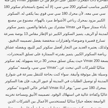
الكبير مناسب لسكوتر 200 سي سي، إلا أنه يُنصح باستخدام سكوتر 180
سي سي معه، لأن محرك 180 سي سي قوي بما يكفي له. السكوتر
الكبير مزود بمحرك رباعي الأشواط مبرد بالهواء، مصنوع من مصنع
مشترك بين ياماها والصين. يتميز سكوتر Vmax بأداء ممتاز سواءً في
المدينة أو الريف. يتميز السكوتر الكبير ذو الإطار مقاس 13 بوصة بسرعة
تسارع قصيرة وضوضاء واهتزازات منخفضة بفضل تصميمه الدقيق.
لذلك، يعتبره العديد من التجار أفضل سكوتر كبير للبيع، ويفضله عشاق
رياضة السكوتر الكبير. يتميز بقدرته الممتازة على تسلق المنحدرات،
حيث يمكن تسلق منحدر 30 درجة بسهولة. يُعد سكوتر Vmax بسعة 200
سي سي، واسمه "سكوتر Vmax"، مثاليًا للشركات التي تبحث عن
وسيلة نقل موثوقة وأنيقة. سواء كنت بحاجة للتنقل بسرعة في شوارع
المدينة أو توصيل الطلبات في المدينة أو عبور الريف، فإن هذا السكوتر
الفاخر عالي الجودة "سكوتر Vmax بمحرك 180 سي سي" يوفر أداءً
عاليًا وكفاءة عالية في استهلاك الوقود. تصميمه الأنيق ومساحة تخزينه
الواسعة تجعله خيارًا مثاليًا لمستخدمي الأعمال بين الشركات الذين
يبحثون عن مركبة متعددة الاستخدامات وعملية. أخيرًا، يناسب هذا