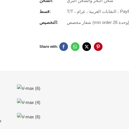
شحن البحر والشحن البري
الشحن:
بات الغربية ، غرام ، PayPal
قسط:
التخصيص:
Share with: