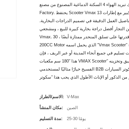
تثبيت سكوتر المحرك الكبير مع محرك تبريد الهواء 4 السكتة الدماغية المصنوع من مصنع Yamaha-China Cointured
Factory. يحتفظ Scooter Vmax بأداء ممتاز في القيادة الحضرية أو الريفية. إن سكوتر المحركات الكبير مع إطارات 13
صيل العمل الدقيقة في تصميم الدراجات البخارية.
ضل دراجة بخارية كبيرة للبيع ، ومشجعي Big Motor Scooter Sport مثل هذا Scooter
Vmax. قدرتها على تسلق المنحدر ممتازة أيضًا ، 30º يتم تسلق المنحدر بسهولة من أجل Scooter VMAX. يعد Scooter
200CC Motor الذي يحمل اسمه "Vmax Scooter" مثاليًا للشركات التي تبحث عن وسيلة موثوقة وأنيقة للنقل. سواء
 تسليم في جميع أنحاء المدينة أو عبر الريف ، فإن
هذا "180 سم مكعبات VMAX Scooter" يوفر أداءً عالياً وكفاءة كبيرة في استهلاك الوقود. يجعل تصميمه الأنيق وتخزينه
الفسيح خيارًا مثاليًا لمستخدمي B2B في حاجة إلى مركبة متعددة الاستخدامات وعملية. أخيرًا ، يناسب سكوتر السيارات
V-Max
الاسم/الطراز:
الصين
مكان المنشأ:
25-30 يومًا
مدة التسليم: