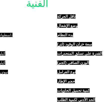
التفاصيل
الفنية
ناقل الحركة
وضع الإشعال
بدء النظام
1 اسطوانة، 4 أشواط، مبرد بالهواء،
سعة خزان الوقود (لتر)
القدرة على تسلق المنحدرات
7.3 كيلو وا
الوزن الصافي (كجم)
7.6 كيلو وا
نوع الفرامل
10.1 نيوتن متر/0
حجم الإطار
كمية تحميل الحاويات
الحد الأدنى لكمية الطلب