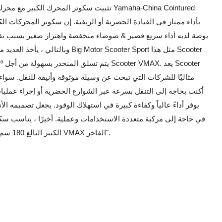
بوصة لديه أداء سريع قصير & ضوضاء منخفضة واهتزاز صغير بسبب تفا
وبالتالي ، يأخذ العديد من التجار أف
أكنت بحاجة إلى التنقل بسرعة عبر الشوارع الحضرية أو إجراء عمليات
الكبير البالغ 180 سم من الذكور أو الإناث الأطول الذي يحب هذا "سكوتر VMAX الفاخر".