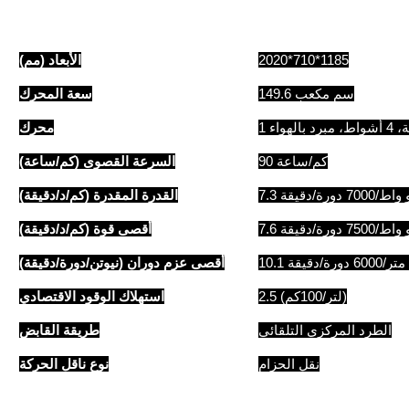
2020*710*1185
الأبعاد (مم)
149.6 سم مكعب
سعة المحرك
محرك
90 كم/ساعة
السرعة القصوى (كم/ساعة)
ط/7000 دورة/دقيقة
القدرة المقدرة (كم/د/دقيقة)
ط/7500 دورة/دقيقة
أقصى قوة (كم/د/دقيقة)
600 دورة/دقيقة
أقصى عزم دوران (نيوتن/دورة/دقيقة)
2.5 (لتر/100كم)
استهلاك الوقود الاقتصادي
الطرد المركزي التلقائي
طريقة القابض
نقل الحزام
نوع ناقل الحركة