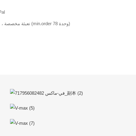
T/T ، النقا
شعار مخصص (min order 26 وحدة) ، تعبئة مخصصة (min.order 78 وحدة)