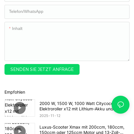
Telefon/WhatsApp
Inhalt
SENDEN SIE JETZT ANFRAGE
Empfohlen
2000 W, 1500 W, 1000 Watt Citycoco
Elektroroller x12 mit Lithium-Akku und
Fatbike-Reifen
2025
11
12
Luxus-Scooter Xmax mit 200ccm, 180ccm,
150ccm oder 125ccm Motor und 13-Zoll-