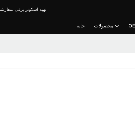
موتور Cuccy - تهیه اسکوتر برقی سفارشی & اسکوتر گا
O
محصولات
خانه