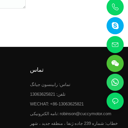
تماس
تماس: رابینسون جیانگ
تلفن: 13063625821
WECHAT: +86-13063625821
robinson@cuccymotor.com
نامه الکترونیکی:
خطاب:
شماره 239 جاده ژنفا ، منطقه جدید ، شهر