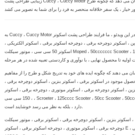
زیبایی طراحی پشت Cuccy ، Cuccy Motor را کاوش کنید! این فیلم شما را از طریق فرآیند طراحی محصول ما سوق می دهد و نشان می دهد که چگونه طرح
به Cuccy ، Cuccy Motor خوش آمدید ، که نه تنها یک کاخ ماشینکاری است بلکه منبع الهام بخش طراحی است. در این ویدئو ، ما فرایند طراحی پشت اسکوتر
ن ، اسکوتر دوچرخه برقی ، دوچرخه اسکوتر برقی ، اسکوتر الکتریکی ،
اسکوتر 50 سی سی ، موتور سیکلت Moped ، 50ccccccc Scooter ، 125cccc Scooter ، 1250CC Scooter ، 1250CC Scooter ، 120CC Scooter ، 50cc
شان می دهند که چگونه ایده های خود به تدریج شکل و طرح را از مفاهیم
صول موجود در اسکوتر برقی ، اسکوتر بنزین ، اسکوتر دوچرخه برقی ،
چرخه برقی ، اسکوتر موتوری ، دوچرخه برقی ، اسکوتر E ، اسکوتر 50 سی سی ، موتور سیکلت موتور سیکلت
، 150 سی سی ، Scroeter ، 125cccc Scooter ، 50cc Scooter ، 50cccccccccccccc. مهندسی شده است تا اطمینان حاصل شود که نه تنها عملکرد خوبی
دارد ، بلکه به نظر می رسد خوشایند است.
 ، اسکوتر بنزین ، اسکوتر دوچرخه برقی ، اسکوتر برقی ، موتور سیکلت
دوچرخه برقی ، اسکوتر موتوری ، دوچرخه اسکوتر برقی ، اسکوتر E ، اسکوتر 50 سی سی ، موتور سیکلت موتورسیکلت ، اسکوتر 150 سی سی ، Scrooter