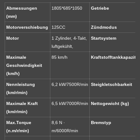
Abmessungen
1805*685*1050
Getriebe
(mm)
Motorverschiebung
125CC
Zündmodus
Motor
1 Zylinder, 4-Takt,
Startsystem
luftgekühlt,
Maximale
85 km/h
Kraftstofftankkapazität 
Geschwindigkeit
(km/h)
Nennleistung
6,2 kW/7500R/min
Steigkletschbarkeit
(km/r/min)
Maximale Kraft
6,5 kW/7000R/min
Nettogewicht (kg)
(km/r/min)
Max.Torque
8,6 N ·
Bremstyp
(n.m/r/min)
m/6000R/min