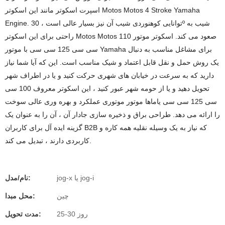
اسپرت اسکوتر مانند این اسکوتر Motos Motos 4 Stroke Yamaha
Engine. توانایی کوهنوردی شیب آن نیز بسیار عالی است ، 30º شیب به
راحتی برای این اسکوتر Motos Motos صعود می کند. اسکوتر موتور 110
سی سی 125 سی سی با موتور Yamaha برای مشاغل مناسب به دنبال
یک روش حمل و نقل قابل اعتماد و شیک مناسب است. این که آیا شما نیاز
دارید که به سرعت در خیابان های شهری حرکت کنید و یا در اطراف شهر
تحویل دهید و یا از حومه شهر عبور کنید ، این اسکوتر معروف 100 سی
سی 125 سی سی یاماها موتور موتوری عملکرد و بهره وری عالی سوخت
را ارائه می دهد. طراحی براق و ذخیره سازی جادار آن ، آن را به عنوان یک
گزینه ایده آل برای کاربران B2B که نیاز به یک وسیله نقلیه همه کاره و
کاربردی دارند ، تبدیل می کند.
jog-x یا jog-i
نام/مدل:
چین
محل مبدا:
25-30 روز
مدت تحویل: