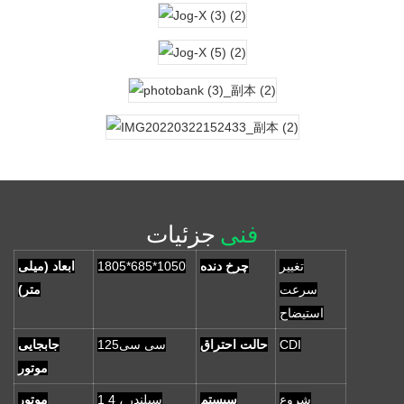
فنی
جزئیات
تغییر
چرخ دنده
1805*685*1050
ابعاد (میلی
سرعت
متر)
استیضاح
CDI
حالت احتراق
سی سی125
جابجایی
موتور
شروع
سیستم
1 سیلندر ، 4
موتور