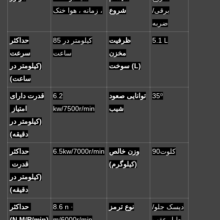
برقی/
شروع
زمانه ، هوا خنک ،
ضربه
5.1 L
ظرفیت
85 کیلومتر در
حداکثر
مخزن
ساعت
سرعت
سوخت (L)
(کیلومتر در
ساعت)
35⁰
توانایی صعود
6.2
قدرت دارای
شیب
kw/7500r/min
امتیاز
(کیلومتر در
دقیقه)
کلوت90
وزن خالص
6.5kw/7000r/min
حداکثر
(کیلوگرم)
قدرت
(کیلومتر در
دقیقه)
دیسک جلو/
نوع ترمز
8.6 n ·
حداکثر
طبل عقب
m/6000r/min
(N.M/R/min)