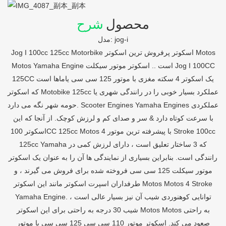
محصول
شرح
مدل: jog-i
Jog I 100cc 125cc Motorbike اسکوتر پرفروش ترین اسکوتر Motos
Motos Yamaha Engine است .. اسکوتر موتور سیکلت Jog I 100CC
125CC یک اسکوتر 4 سکته مغزی با موتور 125 سی سی یاماها است
که اسکوتر Motobike 125cc عملکرد بسیار خوبی را در رانندگی شهری یا
حومه شهر نگه می دارد. Scooter Engines Yamaha Engines عملکردی
با سرعت کوتاه دارد & سر و صدای کم و لرزش کوچک. از آنجا که این
اسکوتر 100CC 125cc Motos با پیشرفته ترین موتور 4 Stroke 100cc
125cc Yamaha که 3 ساختار تعلیق است ، دارای لرزش کمی در
رانندگی است. بنابراین بسیاری از نمایندگی ها آن را به عنوان یک اسکوتر
موتور سیکلت 125 سی سی فروخته شده برای فروش می گیرند ، و
طرفداران اسپرت اسکوتر مانند این اسکوتر Motos Motos 4 Stroke
Yamaha Engine. توانایی کوهنوردی شیب آن نیز بسیار عالی است ،
شیب 30 درجه به راحتی برای این اسکوتر Motos Motos به راحتی
صعود می کند. اسکوتر موتور 110 سی سی 125 سی سی با موتور