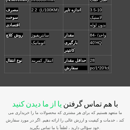
3.5-10
اندازه تایر
2.2 (L/100KM)
مصرف
لاستیک
سوخت
بدون لوله
اقتصادی
84- واحد/
مقدار
سانتریفیوژ
روش کلاچ
40'HQ
بارگیری
اتوماتیک
کانتینر
28
حداقل مقدار
انتقال کمربند
نوع انتقال
pc/1*20'fcl
سفارش
با هم تماس گرفتن
یا از ما دیدن کنید
ما متعهد هستیم که برای هر مشتری که محصولات ما را خریداری می
کند ، خدمات و کیفیت و ارزش عالی را ارائه دهیم. اگر در مورد سفارش
خود سؤالی دارید ، لطفاً با ما تماس بگیرید.