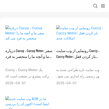
رونمایی از وب سایت Cuccy ،
درباره Cucuy ، Cucuy Motor: سفر
Cuccy Motor: باز کردن قفل
ما و آنچه ما را منحصر به فرد
امکانات جدید
می کند
وب سایت تازه طراحی شده به
Cuccy ، Cuccy Motor یک
طور رسمی راه اندازی می شود.
شرکت پیشرو در صنعت است که
در این مقاله درک عمیقی از چشم
برای اتصال مشاغل با منابع و راه
2025
04
01
2025
04
01
انداز ، ارزش ها و ویژگی های
حل های مناسب اختصاص داده
اصلی ما به شما ارائه می شود و
شده است. شما در مورد منشأ ،
نحوه استفاده از فناوری نوآورانه
ارزش ها و مزایای منحصر به فرد
را کشف می کنیم.
شرکت ما در صنعت B2B خواهید