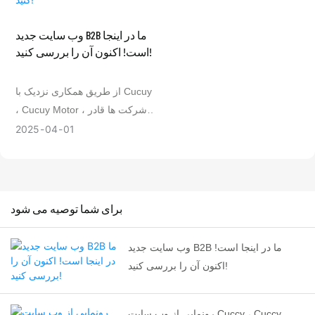
آموخت.
وب سایت جدید B2B ما در اینجا
است! اکنون آن را بررسی کنید!
از طریق همکاری نزدیک با Cucuy
، Cucuy Motor ، شرکت ها قادر
خواهند بود تا فرصت های بازار را
2025
04
01
بهتر به دست آورند و رقابت را
تقویت کنند. برای بازدید از وب
سایت جدید ما خوش آمدید و
خدمات B2B بهتری را تجربه کنید!
برای شما توصیه می شود
وب سایت جدید B2B ما در اینجا است!
اکنون آن را بررسی کنید!
رونمایی از وب سایت Cuccy ، Cuccy