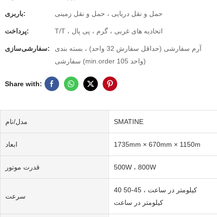
حمل و نقل دریایی ، حمل و نقل زمینی
باربری:
T/T ، اتحادیه های غربی ، گرم ، پی پال
پرداخت:
آرم سفارشی (حداقل سفارش 32 واحد) ، بسته بندی
سفارشی‌سازی:
سفارشی (min.order 105 واحد)
Share with:
SMATINE
مدل/نام
1735mm × 670mm × 1150m
ابعاد
500W ، 800W
قدرت موتور
40 کیلومتر در ساعت ، 45-50
سرعت
کیلومتر در ساعت