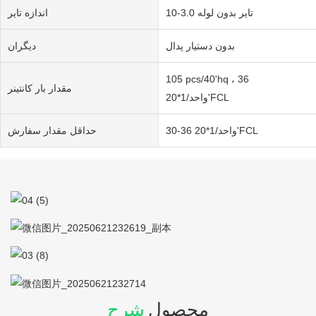
تایر بدون لوله 3.0-10
اندازه تایر
بدون دستیار پدال
دیگران
105 pcs/40'hq ، 36
مقدار بار کانتینر
واحد/1*20'FCL
30-36 واحد/1*20'FCL
حداقل مقدار سفارش
محصول
شرح