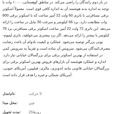
در بار دوم رانندگان را راضی می‌کند. در مناطق کوهستانی، ۱۰۰۰ وات با
توجه به اندازه بدنه هوشمند آن به اندازه کافی قوی است. معمولاً اسکوتر
برقی مسافرتی با باتری 60 ولت 22 آمپر ساعت که با اسکوتر برقی 800
وات مطابقت دارد، برد 66 کیلومتر و سرعت 30 مایل در ساعت را ارائه
می‌دهد. این باتری 72 ولت 22 آمپر ساعت اسکوتر برقی مسافرتی برد 78
کیلومتر یا بیشتر را ارائه می‌دهد. اگر برد بیشتری می‌خواهید، باتری لیتیوم-
یونی بزرگتر توصیه می‌شود. عملکرد و کیفیت بادوام آن باعث رضایت
مصرف‌کنندگان می‌شود. سرویس آن ساده است و تقریباً به سرویس کمی
در استفاده از بهترین اسکوتر برقی برای بزرگسالان خیابانی نیاز دارد.
اندازه و عملکرد هوشمند آن بازارهای فروش بهترین اسکوتر برقی برای
بزرگسالان خیابانی قانونی مانند اندونزی، مالزی، فیلیپین، آمریکای جنوبی،
آمریکای شمالی و غیره را هدف قرار داده است.
حرکت S
نام/مدل:
چین
محل مبدا:
روزها25
مدت تحویل: