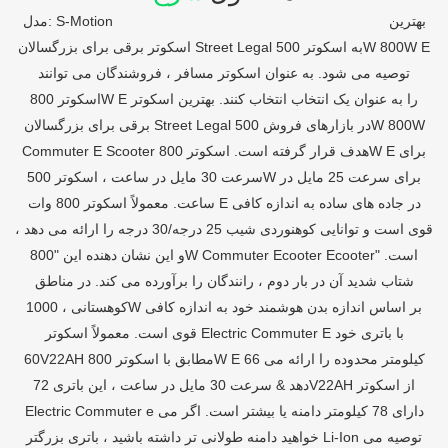
مدل: S-Motion بهترین
اسکوتر برقی برای بزرگسالان Street Legal به اسکوتر 500W 800W E
توصیه می شود. به عنوان اسکوتر مسافر ، فروشندگان می توانند
اسکوتر 800W E را به عنوان یک انتخاب انتخاب کنند. بهترین اسکوتر
برقی برای بزرگسالان Street Legal در بازارهای فروش 500W 800W
Commuter E Scooter هدف قرار گرفته است. اسکوتر 800W E برای
سرعت 30 مایل در ساعت ، اسکوتر 500W برای سرعت 25 مایل در
ساعت. معمولاً اسکوتر 800 وات E در جاده های ساده به اندازه کافی
قوی است و توانایی کوهنوردی شیب 25 درجه/30 درجه را ارائه می دهد ،
و این نشان دهنده این "800W Commuter Ecooter Ecooter" است.
شتاب شدید آن در بار دوم ، رانندگان را برآورده می کند. در مناطق
کوهستانی ، 1000W بر اساس اندازه بدن هوشمند خود به اندازه کافی
قوی است. معمولاً اسکوتر Electric Commuter E با باتری خود
60V22AH مطابق با اسکوتر 800W E 66 کیلومتر محدوده را ارائه می
دهد & سرعت 30 مایل در ساعت ، این باتری 72V22AH از اسکوتر
Electric Commuter e دارای 78 کیلومتر دامنه یا بیشتر است. اگر می
خواهید دامنه طولانی تر داشته باشید ، باتری بزرگتر Li-Ion توصیه می