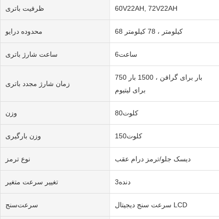
60V22AH, 72V22AH
ظرفیت باتری
68 کیلومتر ، 78 کیلومتر
محدوده درایو
ساعت6
ساعت شارژ باتری
750 بار برای گرافن ، 1500 بار
زمان شارژ مجدد باتری
برای لیتیوم
کلوت80
وزن
کلوت150
وزن بارگیری
دیسک جلو/ترمز درام عقب
نوع ترمز
دنده3
تغییر سرعت متغیر
سرعت سنج دیجیتال LCD
سرعت‌سنج