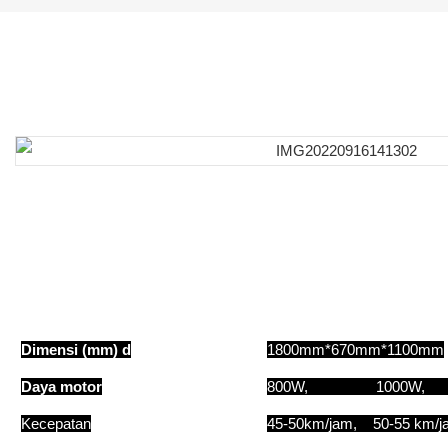
Dimensi (mm) d
1800mm*670mm*1100mm
Daya motor
800W, 1000
Kecepatan
45-50km/jam, 50-55 k