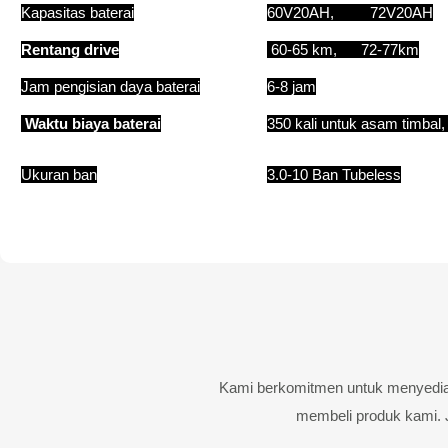
Kapasitas baterai
60V20AH, 72V20AH
Rentang drive
60-65 km, 72-77km
Jam pengisian daya baterai
6-8 jam
Waktu biaya baterai
350 kali untuk asam timbal, 
Ukuran ban
3.0-10 Ban Tubeless
Kami berkomitmen untuk menyediaka
membeli produk kami. 