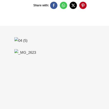
Share with:
.