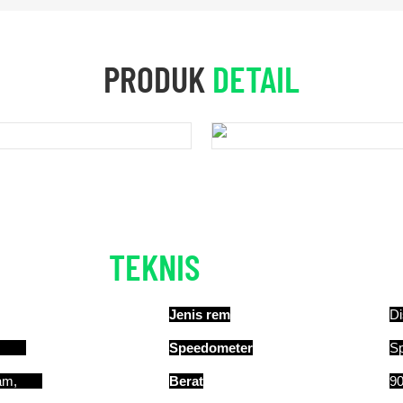
PRODUK
DETAIL
TEKNIS
DETAIL
Jenis rem
Di
W,
Speedometer
Sp
m/jam,
Berat
9