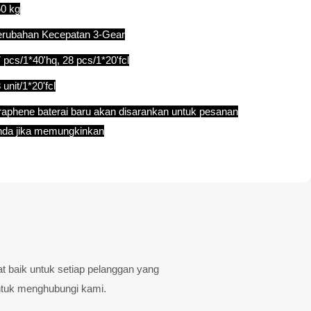
0 kg
rubahan Kecepatan 3-Gear
 pcs/1*40'hq, 28 pcs/1*20'fcl
 unit/1*20'fcl
aphene baterai baru akan disarankan untuk pesanan
da jika memungkinkan
t baik untuk setiap pelanggan yang
ntuk menghubungi kami.