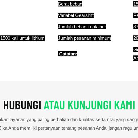
Berat beban
15
Variabel Gearshift
Pe
Jumlah beban kontainer
87
1500 kali untuk lithium
Jumlah pesanan minimum
28
Gr
Catatan:
An
HUBUNGI
ATAU KUNJUNGI KAMI
n layanan yang paling perhatian dan kualitas serta nilai yang sanga
Jika Anda memiliki pertanyaan tentang pesanan Anda, jangan ragu u