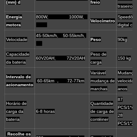
(mm) d
freio
traseiro
Energia
800W, 1000W,
Speedôme
Velocímetro
motora
digital col
45-50km/h, 50-55km/h,
Velocidade
Peso
90kg
Capacidade
Peso de
60V20AH, 72V20AH
150 kg
da bateria
carga
Variável
Mudança
Intervalo de
60-65km ， 72-77km
mudança de
velocidad
acionamento
marchas
anos
87
Horário de
Quantidade
PCS/1*40
carga da
6-8 horas
de carga de
28
bateria
contêiner
PCS/1*20
Recolhe os