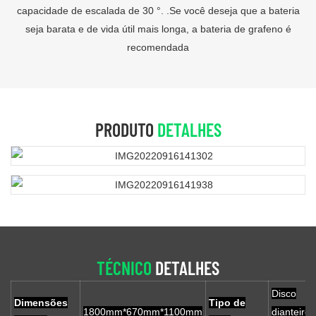
capacidade de escalada de 30 °. .Se você deseja que a bateria
seja barata e de vida útil mais longa, a bateria de grafeno é
recomendada
PRODUTO
DETALHES
TÉCNICO
DETALHES
Disco
Dimensões
Tipo de
1800mm*670mm*1100mm
dianteiro