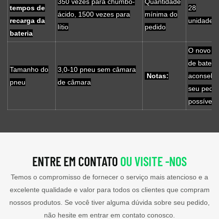
350 vezes para chumbo-
Quantidade
tempos de
28
ácido, 1500 vezes para
mínima do
recarga da
unidades/
lítio
pedido
bateria
O novo g
de bateri
Tamanho do
3,0-10 pneu sem câmara
Notas:
aconselh
pneu
de câmara
seu pedid
possível
ENTRE EM CONTATO
OU VISITE -NOS
Temos o compromisso de fornecer o serviço mais atencioso e a
excelente qualidade e valor para todos os clientes que compram
nossos produtos. Se você tiver alguma dúvida sobre seu pedido,
não hesite em entrar em contato conosco.