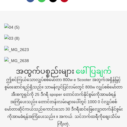
အထွက်ပစ္စည်းများ
ဖေါ်ပြချက်
ဤစင်ကြယ်သောလျှပ်စစ်မော်တာ 800w e Scooter အတွက်အရှိန်မြှင့်
စွမ်းဆောင်ရည်ရှိသည်။ သာမန်လွင်ပြင်လမ်းတွင် 800w လျှပ်စစ်မော်တာ
အီးစကူရှင်ကို 25 ဒီဂရီ spoper တောင်တက်နိုင်စွမ်းကိုအာမခံရန်
အကြံပေးသည်။ တောင်တန်းလမ်းများပေါ်တွင် 1000 0 င်လျှပ်စစ်
မော်တာဆိုင်ကယ်သည်ကောင်းသော 30 ဒီဂရီဆင်ခြေလျှောတက်နိုင်စွမ်း
ကိုအာမခံရန်အကြံပေးသည်။ ။ အကယ်. သင်ဘက်ထရီကိုစျေးသိပ်မ
ကြီးတဲ့,