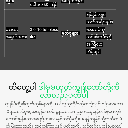
သွင်း
အရေအတွက်
ပေါင်း 350 ကြိမ်
ဖြစ်နိုင်လျှင်
ဘက်ထရီဂရပ်ဖ
တာယာ
3.0-10 tubeless
စ်အသစ်ကို
မှတ်စုများ:
အရွယ်အစား
tire
သင်၏အမိန့်ကို
အကြံပေး
လိမ့်မည်
ထိတွေ့ပါ
ဒါမှမဟုတ်ကျွန်တော်တို့ကို
လာလည်ပတ်ပါ
ကျွန်ုပ်တို့၏ထုတ်ကုန်များကို 0 ယ်ယူသူတိုင်းကိုထည့်သွင်းစဉ်းစားသော
0 န်ဆောင်မှုနှင့်အလွန်ကောင်းမွန်သောအရည်အသွေးနှင့်တန်ဖိုးအလွန်
ကောင်းမွန်သောအရည်အသွေးနှင့်တန်ဖိုးကိုပေးရန်ကျွန်ုပ်တို့ကတိက 0
တ်ပြုထားသည်။ သင့်မှာကြားမှုနှင့် ပတ်သက်. သင့်တွင်မေးခွန်းများရှိပါ