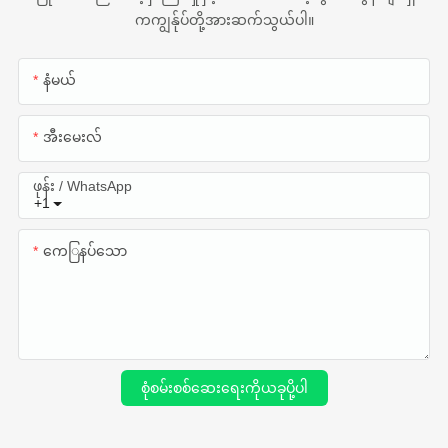
ကကျွန်ုပ်တို့အားဆက်သွယ်ပါ။
နံမယ်
အီးမေးလ်
ဖုန်း / WhatsApp
+1
ကေြနပ်သော
စုံစမ်းစစ်ဆေးရေးကိုယခုပို့ပါ