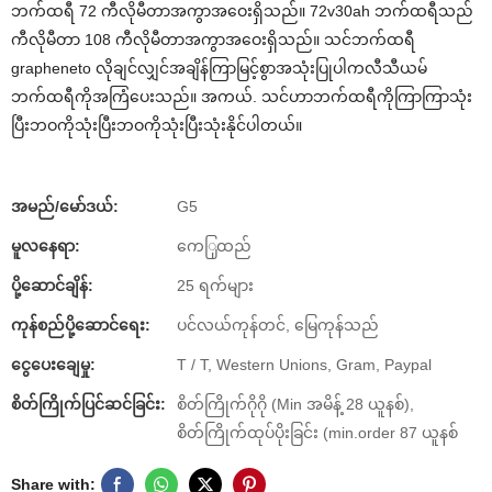
ဘက်ထရီ 72 ကီလိုမီတာအကွာအဝေးရှိသည်။ 72v30ah ဘက်ထရီသည်
ကီလိုမီတာ 108 ကီလိုမီတာအကွာအဝေးရှိသည်။ သင်ဘက်ထရီ
grapheneto လိုချင်လျှင်အချိန်ကြာမြင့်စွာအသုံးပြုပါကလီသီယမ်
ဘက်ထရီကိုအကြံပေးသည်။ အကယ်. သင်ဟာဘက်ထရီကိုကြာကြာသုံး
ပြီးဘဝကိုသုံးပြီးဘဝကိုသုံးပြီးသုံးနိုင်ပါတယ်။
အမည်/မော်ဒယ်:
G5
မူလနေရာ:
ကေြှထည်
ပို့ဆောင်ချိန်:
25 ရက်များ
ကုန်စည်ပို့ဆောင်ရေး:
ပင်လယ်ကုန်တင်, မြေကုန်သည်
ငွေပေးချေမှု:
T / T, Western Unions, Gram, Paypal
စိတ်ကြိုက်ပြင်ဆင်ခြင်း:
စိတ်ကြိုက်ဂိုဂို (Min အမိန့် 28 ယူနစ်),
စိတ်ကြိုက်ထုပ်ပိုးခြင်း (min.order 87 ယူနစ်
Share with: