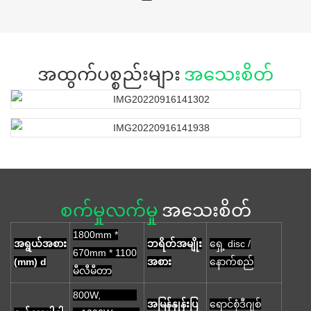
အထွက်ပစ္စည်းများ
အသေးစိတ်
စက်မှုလက်မှု
အသေးစိတ်
1800mm *
အရွယ်အစား
ဘရိတ်အမျိုး
ရှေ့ disc /
670mm * 1100
(mm) d
အစား
နောက်စည်
မီလီမီတာ
800W,
အမြန်နှုန်းပြ
ရောင်စုံဒီဂျစ်