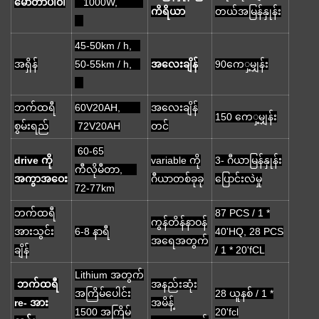
မော်တာပါဝါ
1000W,
ကိရိယာ
တယ်အမြန်နှုန်း
45-50km / h,
အရှိန်
50-55km / h,
အလေးချိန်
90ကေှ့မျှန်း
ဘက်ထရီ
60V20AH,
အလေးချိန်
150 ကေှ့မျှန်း
စွမ်းရည်
72V20AH
တင်
60-65
drive ကို
variable ကို
3- ဂီယာမြန်နှုန်း
ကီလိုမီတာ,
အကွာအဝေး
ဂီယာတစ်ခုခု
ပြောင်းလဲမှု
72-77km
ဘက်ထရီ
87 PCS / 1 *
ကွန်တိန်နာဝန်
အားသွင်း
6-8 နာရီ
40'HQ, 28 PCS
အရေအတွက်
ချိန်
/ 1 * 20'fCL
Lithium အတွက်
ဘက်ထရီ
အနည်းဆုံး
အကြိမ်ပေါင်း
28 ယူနစ် / 1 *
re- အား
အမိန့်
1500 အကြိမ်
20'fcl