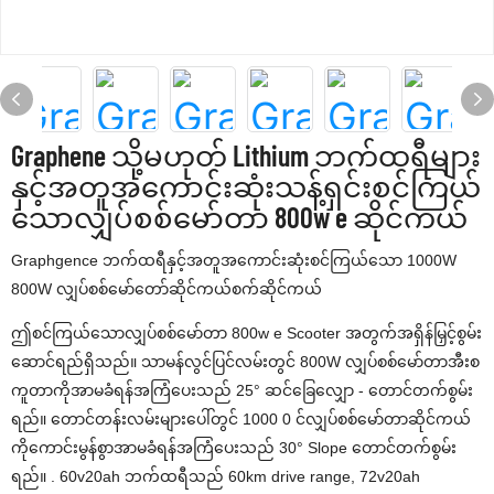
Graphene သို့မဟုတ် Lithium ဘက်ထရီများ
နှင့်အတူအကောင်းဆုံးသန့်ရှင်းစင်ကြယ်
သောလျှပ်စစ်မော်တာ 800w e ဆိုင်ကယ်
Graphgence ဘက်ထရီနှင့်အတူအကောင်းဆုံးစင်ကြယ်သော 1000W
800W လျှပ်စစ်မော်တော်ဆိုင်ကယ်စက်ဆိုင်ကယ်
ဤစင်ကြယ်သောလျှပ်စစ်မော်တာ 800w e Scooter အတွက်အရှိန်မြှင့်စွမ်း
ဆောင်ရည်ရှိသည်။ သာမန်လွင်ပြင်လမ်းတွင် 800W လျှပ်စစ်မော်တာအီးစ
ကူတာကိုအာမခံရန်အကြံပေးသည် 25° ဆင်ခြေလျှော - တောင်တက်စွမ်း
ရည်။ တောင်တန်းလမ်းများပေါ်တွင် 1000 0 င်လျှပ်စစ်မော်တာဆိုင်ကယ်
ကိုကောင်းမွန်စွာအာမခံရန်အကြံပေးသည် 30° Slope တောင်တက်စွမ်း
ရည်။ . 60v20ah ဘက်ထရီသည် 60km drive range, 72v20ah