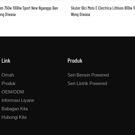
hium 750w 1000w Sport New Nganggo Ban
Skuter Bici Moto E Electrica Lithium 800w
ong Diwasa
Wong Diwasa
Link
Produk
Omah
Seri Bensin Powered
Produk
Seri Listrik Powered
OEM/ODM
Informasi Liyane
Babagan Kita
Hubungi Kita