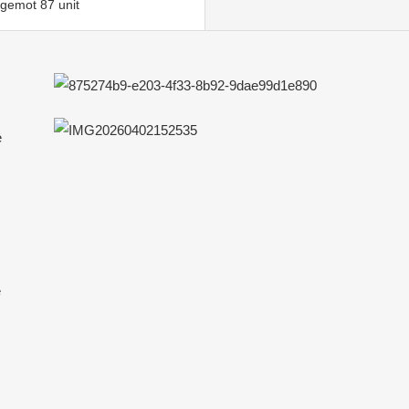
gemot 87 unit
e
e