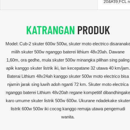
20&#39;FCL n
KATRANGAN
PRODUK
Model: Cub-2 skuter 600w 500w, skuter moto electrico disaranak
milih skuter 500w nganggo baterei lithium 48v20ah. Dawane
1,60m, ora gedhe, mula skuter 500w minangka pilihan sing paling
apik kanggo skuter listrik iki, lan kecepatane 32 utawa 40 km/jam.
Baterai Lithium 48v24ah kanggo skuter 500w moto electrico bisa
njamin jarak sing luwih adoh nganti 72 km. Skuter moto electrica
nganggo baterei Lithium 48v20ah regane kompetitif dibandhingak
karo umume skuter listrik 500w 600w. Ukurane ndadekake skuter
listrik 600w 500w iki cocog kanggo remaja utawa pengemudi
wanita.