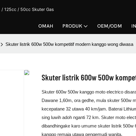
 / 125cc / 50cc Skuter Gas
OMAH
PRODUK
OEM/ODM
I
Skuter listrik 600w 500w kompetitif modern kanggo wong diwasa
Skuter listrik 600w 500w kompe
Skuter 600w 500w kanggo moto electrico disara
Dawane 1,60m, ora gedhe, mula skuter 500w minan
kecepatane 32 utawa 40 km/jam. Baterai Lithiu
sing luwih adoh nganti 72 km. Skuter moto elec
dibandhingake karo umume skuter listrik 500w 
kanggo remaja utawa pengemudi wanita.