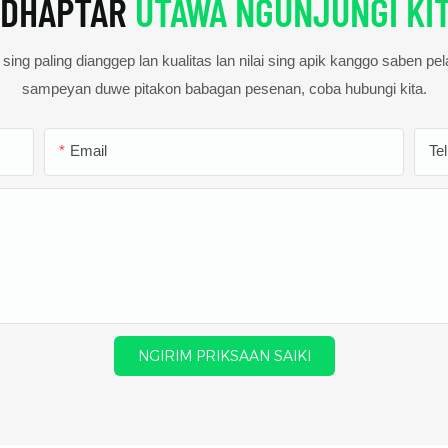
DHAPTAR
UTAWA NGUNJUNGI KI
ing paling dianggep lan kualitas lan nilai sing apik kanggo saben pe
sampeyan duwe pitakon babagan pesenan, coba hubungi kita.
Email
Te
NGIRIM PRIKSAAN SAIKI