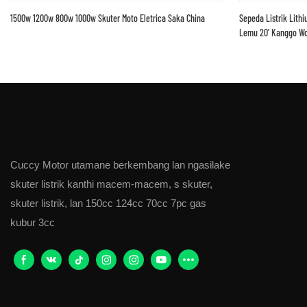
1500w 1200w 800w 1000w Skuter Moto Eletrica Saka China
Sepeda Listrik Lit
Lemu 20' Kanggo W
Cuccy Motor utamane berkembang lan ngasilake
skuter listrik kanthi macem-macem, s skuter,
skuter listrik, lan 150cc 124cc 70cc 7pc gas
kubur 3cc