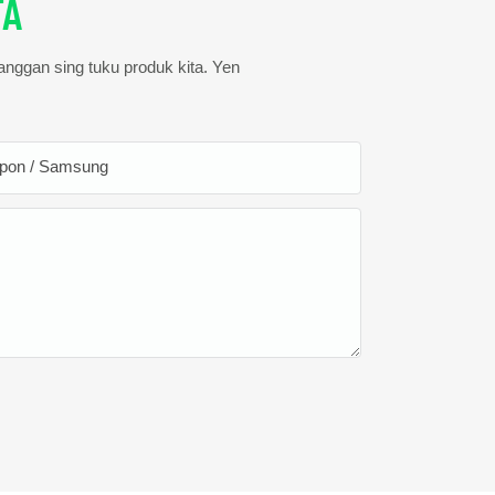
TA
langgan sing tuku produk kita. Yen
lpon / Samsung