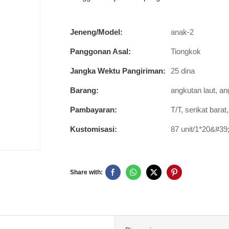
Jeneng/Model:
anak-2
Panggonan Asal:
Tiongkok
Jangka Wektu Pangiriman:
25 dina
Barang:
angkutan laut, an
Pambayaran:
T/T, serikat bara
Kustomisasi:
87 unit/1*20&#3
Share with: