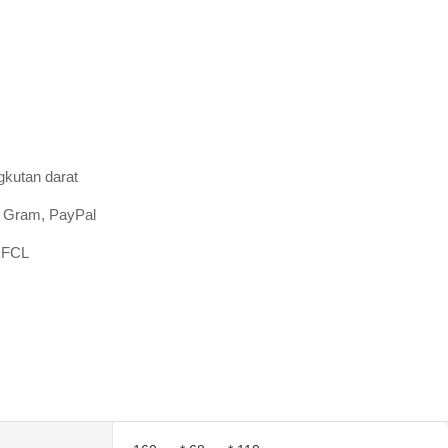
gkutan darat
t, Gram, PayPal
9;FCL