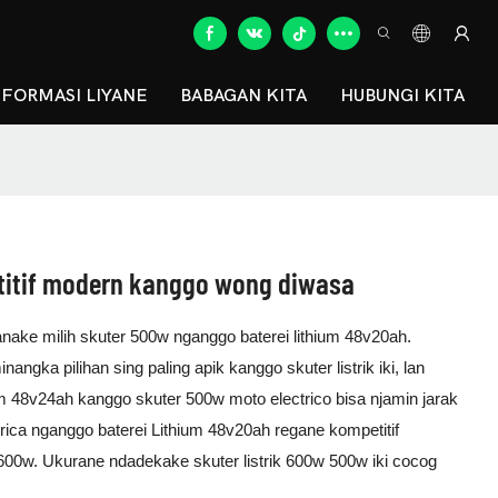
NFORMASI LIYANE
BABAGAN KITA
HUBUNGI KITA
titif modern kanggo wong diwasa
nake milih skuter 500w nganggo baterei lithium 48v20ah.
gka pilihan sing paling apik kanggo skuter listrik iki, lan
m 48v24ah kanggo skuter 500w moto electrico bisa njamin jarak
trica nganggo baterei Lithium 48v20ah regane kompetitif
600w. Ukurane ndadekake skuter listrik 600w 500w iki cocog