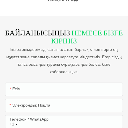
БАЙЛАНЫСЫҢЫЗ
НЕМЕСЕ БІЗГЕ
КІРІҢІЗ
Біз өз өнімдерімізді сатып алатын барлық клиенттерге ең
мұқият және сапалы қызмет көрсетуге міндеттіміз. Егер сіздің
тапсырысыңыз туралы сұрақтарыңыз болса, бізге
хабарласыңыз.
Есім
Электрондық Пошта
Телефон / WhatsApp
+1