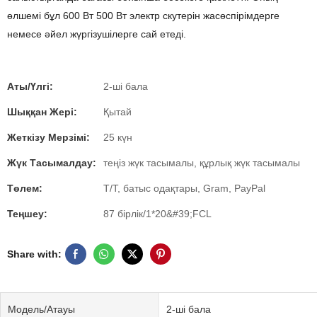
өлшемі бұл 600 Вт 500 Вт электр скутерін жасөспірімдерге
немесе әйел жүргізушілерге сай етеді.
Аты/Үлгі:
2-ші бала
Шыққан Жері:
Қытай
Жеткізу Мерзімі:
25 күн
Жүк Тасымалдау:
теңіз жүк тасымалы, құрлық жүк тасымалы
Төлем:
T/T, батыс одақтары, Gram, PayPal
Теңшеу:
87 бірлік/1*20&#39;FCL
Share with:
Модель/Атауы
2-ші бала