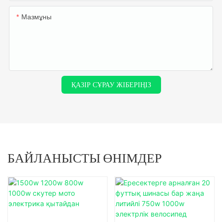
Мазмұны
ҚАЗІР СҰРАУ ЖІБЕРІҢІЗ
БАЙЛАНЫСТЫ ӨНІМДЕР