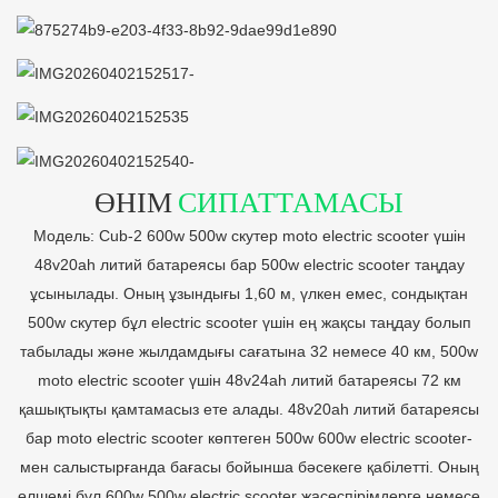
ӨНІМ
СИПАТТАМАСЫ
Модель: Cub-2 600w 500w скутер moto electric scooter үшін
48v20ah литий батареясы бар 500w electric scooter таңдау
ұсынылады. Оның ұзындығы 1,60 м, үлкен емес, сондықтан
500w скутер бұл electric scooter үшін ең жақсы таңдау болып
табылады және жылдамдығы сағатына 32 немесе 40 км, 500w
moto electric scooter үшін 48v24ah литий батареясы 72 км
қашықтықты қамтамасыз ете алады. 48v20ah литий батареясы
бар moto electric scooter көптеген 500w 600w electric scooter-
мен салыстырғанда бағасы бойынша бәсекеге қабілетті. Оның
өлшемі бұл 600w 500w electric scooter жасөспірімдерге немесе