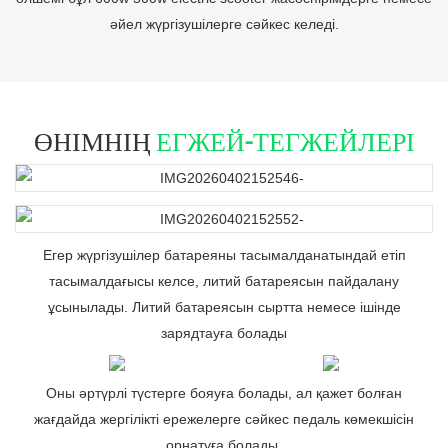
әйел жүргізушілерге сәйкес келеді.
ӨНІМНІҢ
ЕГЖЕЙ-ТЕГЖЕЙЛЕРІ
Егер жүргізушілер батареяны тасымалданатындай етіп
тасымалдағысы келсе, литий батареясын пайдалану
ұсынылады. Литий батареясын сыртта немесе ішінде
зарядтауға болады
Оны әртүрлі түстерге бояуға болады, ал қажет болған
жағдайда жергілікті ережелерге сәйкес педаль көмекшісін
орнатуға болады.