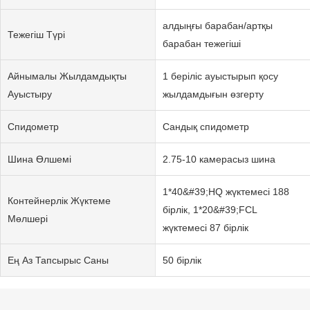
алдыңғы барабан/артқы
Тежегіш Түрі
барабан тежегіші
Айнымалы Жылдамдықты
1 беріліс ауыстырып қосу
Ауыстыру
жылдамдығын өзгерту
Спидометр
Сандық спидометр
Шина Өлшемі
2.75-10 камерасыз шина
1*40&#39;HQ жүктемесі 188
Контейнерлік Жүктеме
бірлік, 1*20&#39;FCL
Мөлшері
жүктемесі 87 бірлік
Ең Аз Тапсырыс Саны
50 бірлік