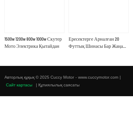
1500w 1200w 800w 1000w Скутер
Ересектерге Арналған 20
Мото Электрика Қытайдан
Футтық Шинасы Бар Жаңа
Литийлі 750w 1000w Электрлік
Велосипед
Авторлық құқық © 2025 Cuccy Motor - www.cuccymotor.com |
Сайт картасы
|
Құпиялылық саясаты