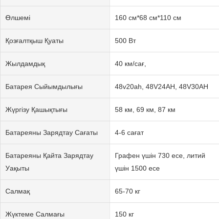
Өлшемі
160 см*68 см*110 см
Қозғалтқыш Қуаты
500 Вт
Жылдамдық
40 км/сағ,
Батарея Сыйымдылығы
48v20ah, 48V24AH, 48V30AH
Жүргізу Қашықтығы
58 км, 69 км, 87 км
Батареяны Зарядтау Сағаты
4-6 сағат
Батареяны Қайта Зарядтау
Графен үшін 730 есе, литий
Уақыты
үшін 1500 есе
Салмақ
65-70 кг
Жүктеме Салмағы
150 кг