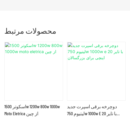
محصولات مرتبط
۸
دوچرخه برقی اسپرت جدید
اسکوتر 1500w 1200w 800w 1000w
لیتیوم 750w 1000w E با تایر 20
Moto Eletrica از چین
اینچی برای بزرگسالان