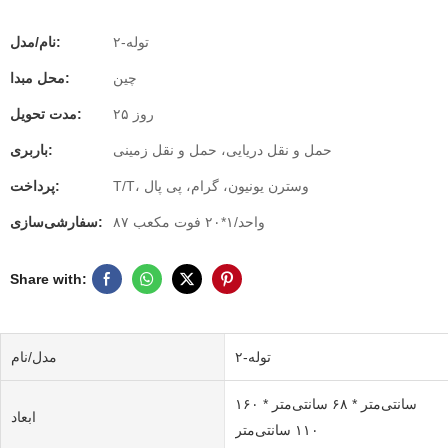
توله-۲
نام/مدل:
چین
محل مبدا:
۲۵ روز
مدت تحویل:
حمل و نقل دریایی، حمل و نقل زمینی
باربری:
T/T، وسترن یونیون، گرام، پی پال
پرداخت:
۸۷ واحد/۱*۲۰ فوت مکعب
سفارشی‌سازی:
Share with:
توله-۲
مدل/نام
۱۶۰ سانتی‌متر * ۶۸ سانتی‌متر *
ابعاد
۱۱۰ سانتی‌متر