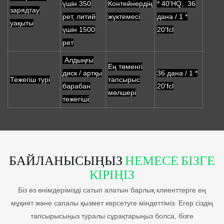
үшін 350
Контейнердің
* 40'HQ, 36
зарядтау
рет, литий
жүктемесі
дана / 1 *
уақыты
үшін 1500
20'fcl
рет
Алдыңғы
Ең төменгі
диск / артқы
36 дана / 1 *
Тежегіш түрі
тапсырыс
барабан
20'fcl
мөлшері
тежегіші
БАЙЛАНЫСЫҢЫЗ
НЕМЕСЕ БІЗГЕ
КІРІҢІЗ
Біз өз өнімдерімізді сатып алатын барлық клиенттерге ең
мұқият және сапалы қызмет көрсетуге міндеттіміз. Егер сіздің
тапсырысыңыз туралы сұрақтарыңыз болса, бізге