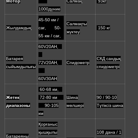
Мотор
Салмақ
93кг
1000дүние
45-50 км /
Салмақты
Жылдамдық
сағ, 50-
150 кг
жүктеу
55 км / сағ,
60V20AH,
Батарея
СКД сандық
72V20AH,
Спидометр
сыйымдылығы
спидометрі
60V30AH
60-68 км,
Жетек
72-80 км
Шина
90 / 90-10
диапазоны
90-105
мөлшері
Түтіксіз шина
км
Қорғаныс
қышқылы
108 дана / 1
Батареяны