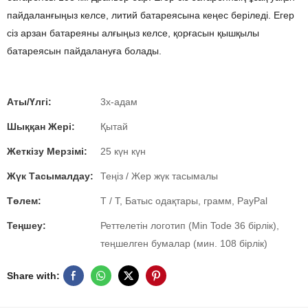
пайдаланғыңыз келсе, литий батареясына кеңес беріледі. Егер
сіз арзан батареяны алғыңыз келсе, қорғасын қышқылы
батареясын пайдалануға болады.
Аты/Үлгі:
3x-адам
Шыққан Жері:
Қытай
Жеткізу Мерзімі:
25 күн күн
Жүк Тасымалдау:
Теңіз / Жер жүк тасымалы
Төлем:
T / T, Батыс одақтары, грамм, PayPal
Теңшеу:
Реттелетін логотип (Min Tode 36 бірлік),
теңшелген бумалар (мин. 108 бірлік)
Share with: