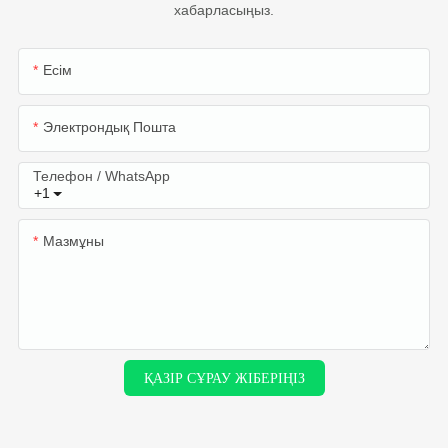
хабарласыңыз.
Есім
Электрондық Пошта
Телефон / WhatsApp
+1
Мазмұны
ҚАЗІР СҰРАУ ЖІБЕРІҢІЗ