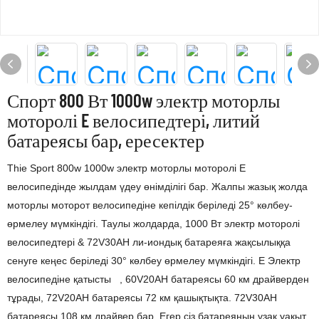
Спорт 800 Вт 1000w электр моторлы
моторолі E велосипедтері, литий
батареясы бар, ересектер
Thie Sport 800w 1000w электр моторлы моторолі E
велосипедінде жылдам үдеу өнімділігі бар. Жалпы жазық жолда
моторлы моторот велосипедіне кепілдік беріледі 25° көлбеу-
өрмелеу мүмкіндігі. Таулы жолдарда, 1000 Вт электр моторолі
велосипедтері & 72V30AH ли-иондық батареяға жақсылыққа
сенуге кеңес беріледі 30° көлбеу өрмелеу мүмкіндігі. E Электр
велосипедіне қатысты , 60V20AH батареясы 60 км драйверден
тұрады, 72V20AH батареясы 72 км қашықтықта. 72V30AH
батареясы 108 км драйвер бар. Егер сіз батареяның ұзақ уақыт