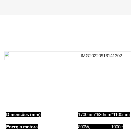
Dimensões (mm)
1700mm*680mm*1100mm
Energia motora
800W, 1000c