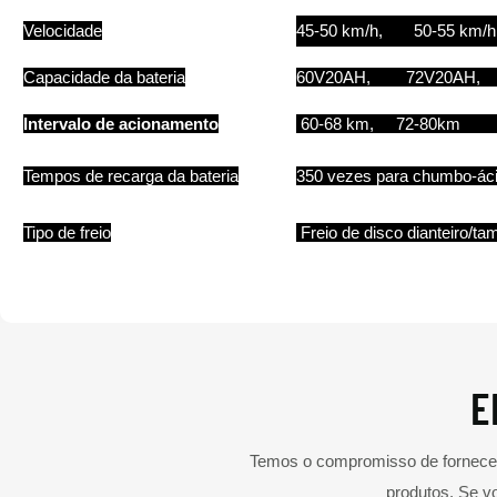
Velocidade
45-50 km/h, 50-55 km/h
Capacidade da bateria
60V20AH, 72V20AH
Intervalo de acionamento
60-68 km, 72-80km 
Tempos de recarga da bateria
350 vezes para chumbo-ácid
Tipo de freio
Freio de disco dianteiro/tam
E
Temos o compromisso de fornecer 
produtos. Se v