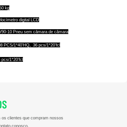
50 kg
locímetro digital LCD
/90-10 Pneu sem câmara de câmara
8 PCS/1*40'HQ, 36 pcs/1*20'fcl
 pcs/1*20'fcl
OS
os os clientes que compram nossos
ontato conosco.