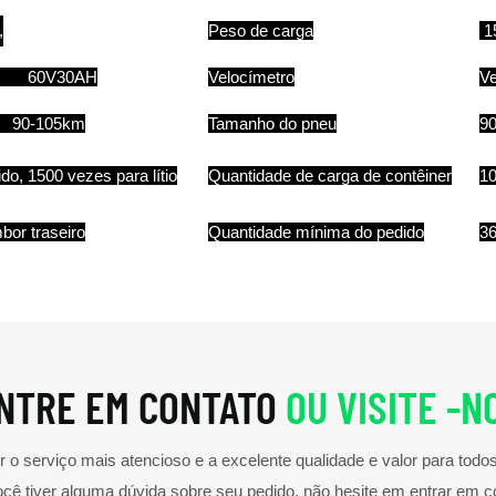
,
Peso de carga
1
, 60V30AH
Velocímetro
Ve
90-105km
Tamanho do pneu
90
o, 1500 vezes para lítio
Quantidade de carga de contêiner
10
bor traseiro
Quantidade mínima do pedido
36
NTRE EM CONTATO
OU VISITE -N
o serviço mais atencioso e a excelente qualidade e valor para tod
ocê tiver alguma dúvida sobre seu pedido, não hesite em entrar em c