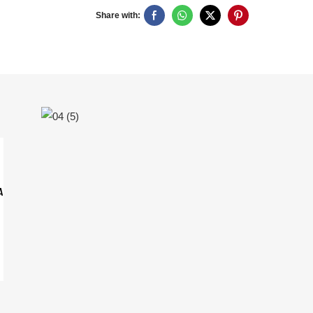
Share with:
A