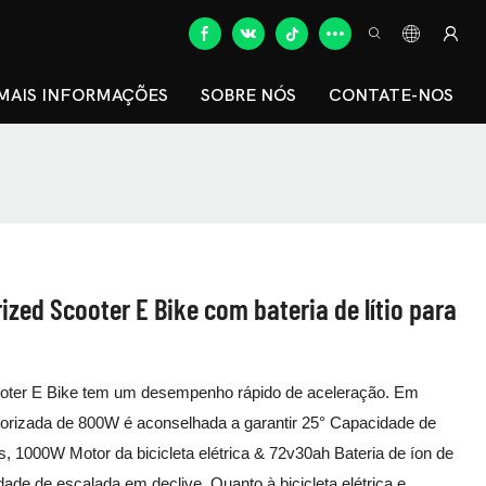
MAIS INFORMAÇÕES
SOBRE NÓS
CONTATE-NOS
zed Scooter E Bike com bateria de lítio para
ooter E Bike tem um desempenho rápido de aceleração. Em
torizada de 800W é aconselhada a garantir 25° Capacidade de
 1000W Motor da bicicleta elétrica & 72v30ah Bateria de íon de
dade de escalada em declive. Quanto à bicicleta elétrica e