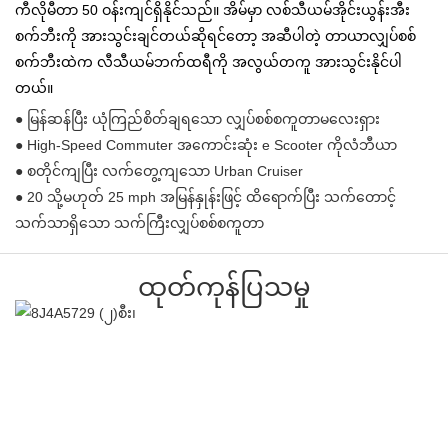
ကီလိုမီတာ 50 ဝန်းကျင်ရှိနိုင်သည်။ အိမ်မှာ လစ်သီယမ်အိုင်းယွန်းအီး
စက်ဘီးကို အားသွင်းချင်တယ်ဆိုရင်တော့ အဆီပါတဲ့ တာယာလျှပ်စစ်
စက်ဘီးထဲက လီသီယမ်ဘက်ထရီကို အလွယ်တကူ အားသွင်းနိုင်ပါ
တယ်။
● မြန်ဆန်ပြီး ယုံကြည်စိတ်ချရသော လျှပ်စစ်စကူတာမလေးရှား
● High-Speed ​​Commuter အကောင်းဆုံး e Scooter ကိုလံဘီယာ
● စတိုင်ကျပြီး လက်တွေ့ကျသော Urban Cruiser
● 20 သို့မဟုတ် 25 mph အမြန်နှုန်းဖြင့် ထိရောက်ပြီး သက်တောင့်
သက်သာရှိသော သက်ကြီးလျှပ်စစ်စကူတာ
ထုတ်ကုန်ပြသမှု