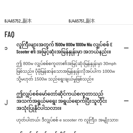
8J4A5752_副本
8J4A5751_副本
FAQ
လူကြီးများအတွက် 1500w 800w 1000w Niu လျှပ်စစ် E
၁
Scooter ၏ အမြင့်ဆုံးအမြန်နှုန်းမှာ အဘယ်နည်း။
ဤ 800w လျှပ်စစ်စကူတာ၏အမြင့်ဆုံးမြန်နှုန်းမှာ 30mph
ဖြစ်သည်။ ပိုမိုမြန်ဆန်သောအမြန်နှုန်းလိုအပ်ပါက 1000w
သို့မဟုတ် 1500w သည်ရွေးချယ်မှုဖြစ်သည်။
ဤလျှပ်စစ်မော်တော်ဆိုင်ကယ်စကူတာသည်
၂
အသက်အရွယ်မရွေး အရွယ်ရောက်ပြီးသူတိုင်း
အသုံးပြုနိုင်ပါသလား။
ဟုတ်ပါတယ်၊ ဒီလျှပ်စစ် e scooter က လူကြီး၊ အမျိုးသား၊