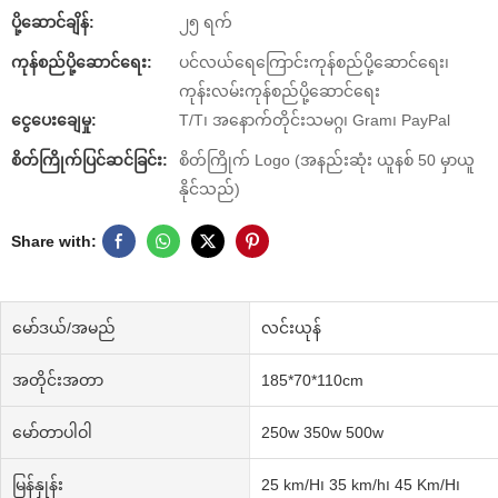
ပို့ဆောင်ချိန်:
၂၅ ရက်
ကုန်စည်ပို့ဆောင်ရေး:
ပင်လယ်ရေကြောင်းကုန်စည်ပို့ဆောင်ရေး၊
ကုန်းလမ်းကုန်စည်ပို့ဆောင်ရေး
ငွေပေးချေမှု:
T/T၊ အနောက်တိုင်းသမဂ္ဂ၊ Gram၊ PayPal
စိတ်ကြိုက်ပြင်ဆင်ခြင်း:
စိတ်ကြိုက် Logo (အနည်းဆုံး ယူနစ် 50 မှာယူ
နိုင်သည်)
Share with:
မော်ဒယ်/အမည်
လင်းယုန်
အတိုင်းအတာ
185*70*110cm
မော်တာပါဝါ
250w 350w 500w
မြန်နှုန်း
25 km/H၊ 35 km/h၊ 45 Km/H၊