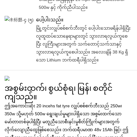
500w နှင့် ကိုက်ညီပါသည်။
ပေါ့ပါးသည်။
မြို့တွင်းလျှပ်စစ်စက်ဘီးတွင် ပေါ့ပါးသောဖရိန်ပါရှိပြီး
လူထူထပ်သောနေရာများတွင် သွားလာရလွယ်ကူစေ
ပြီး လူကြီးများအတွက် သက်တောင့်သက်သာနှင့်
သွားလာရလွယ်ကူစေပါသည်။ အလေးချိန် 38 Kg ရှိ
သော Lithium ဘက်ထရီပါရှိသည်။
အစွမ်းထက်၊ စွယ်စုံရ၊ မြန်၊ စတိုင်
ကျသည်။
ဤအကောင်းဆုံး 20 incehs fat tyre လျှပ်စစ်စက်ဘီးသည် 250w၊
350w သို့မဟုတ် 500w ရွေးချယ်မှုများပါရှိသော အစွမ်းထက်သော
မော်တာတစ်ခုပါရှိပြီး မတူညီသောစီးနင်းမှုစိတ်ကြိုက်များအတွက်
လိုက်လျောညီထွေဖြစ်စေသည်။ ဘက်ထရီပမာဏ 48v 15Ah ဖြင့်၊ ဤ