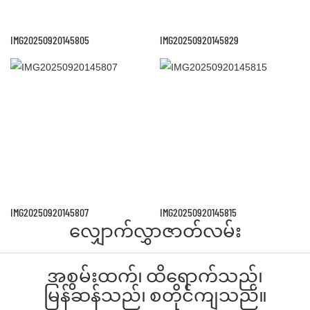
IMG20250920145805
IMG20250920145829
IMG20250920145807
IMG20250920145815
လျှောက်လွှာဇာတ်လမ်း
အစွမ်းထက်၊ ထိရောက်သည်၊
မြန်ဆန်သည်၊ စတိုင်ကျသည်။