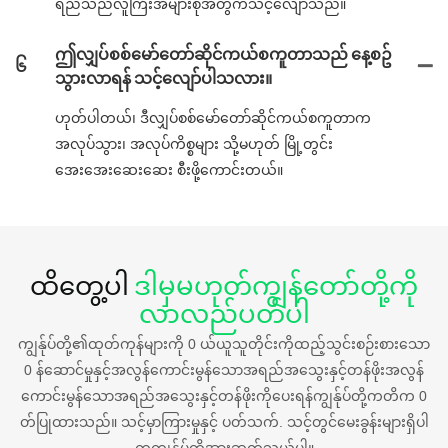
ရည်သည်လူကြီးအများစုအတွက်သင့်လျော်သည်။
ဤလျှပ်စစ်မော်တော်ဆိုင်ကယ်စကူတာသည် နေ့စဥ်
၆
သွားလာရန် သင့်လျော်ပါသလား။
ဟုတ်ပါတယ်၊ ဒီလျှပ်စစ်မော်တော်ဆိုင်ကယ်စကူတာက
အလုပ်သွား၊ အလုပ်ကိစ္စများ သို့မဟုတ် မြို့တွင်း
အေးအေးဆေးဆေး စီးဖို့ကောင်းတယ်။
ထိတွေ့ပါ
ဒါမှမဟုတ်ကျွန်တော်တို့ကို
လာလည်ပတ်ပါ
ကျွန်ုပ်တို့၏ထုတ်ကုန်များကို 0 ယ်ယူသူတိုင်းကိုထည့်သွင်းစဉ်းစားသော
0 န်ဆောင်မှုနှင့်အလွန်ကောင်းမွန်သောအရည်အသွေးနှင့်တန်ဖိုးအလွန်
ကောင်းမွန်သောအရည်အသွေးနှင့်တန်ဖိုးကိုပေးရန်ကျွန်ုပ်တို့ကတိက 0
တ်ပြုထားသည်။ သင့်မှာကြားမှုနှင့် ပတ်သက်. သင့်တွင်မေးခွန်းများရှိပါ