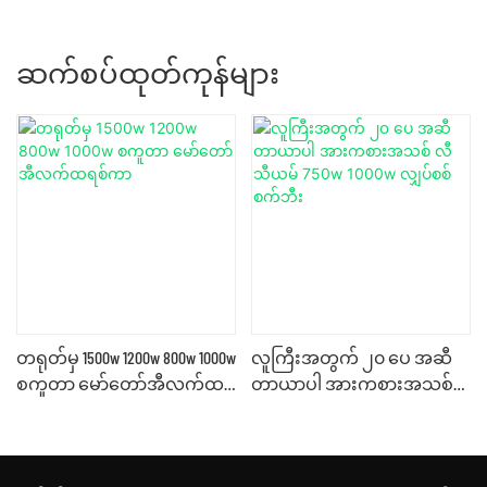
ဆက်စပ်ထုတ်ကုန်များ
တရုတ်မှ 1500w 1200w 800w 1000w
လူကြီးအတွက် ၂၀ ပေ အဆီ
စကူတာ မော်တော်အီလက်ထ
တာယာပါ အားကစားအသစ်
ရစ်ကာ
လီသီယမ် 750w 1000w လျှပ်စစ်
စက်ဘီး