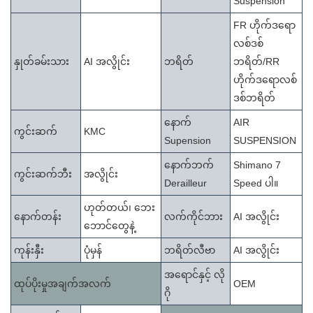
Suspension
FR ဟိုက်ဒရော
လစ်ဒစ်
နှုတ်ခမ်းသား
AI အလွိုင်း
ဘရိတ်
ဘရိတ်/RR
ဟိုက်ဒရောလစ်
ဒစ်ဘရိတ်
နောက်
AIR
ကွင်းဆက်
KMC
Supension
SUSPENSION
နောက်ဘက်
Shimano 7
ကွင်းဆက်ဘီး
အလွိုင်း
Derailleur
Speed ​​ပါ။
ဟုတ်တယ်၊ ဘေး
နောက်တန်း
လက်ကိုင်ဘား
AI အလွိုင်း
ဘောင်တွေနဲ့
ကုန်းနှီး
ပုံမှန်
ဘရိတ်လီဗာ
AI အလွိုင်း
အရောင်နှင့် လို
ထုပ်ပိုးမှုအချက်အလက်
OEM
ဂို