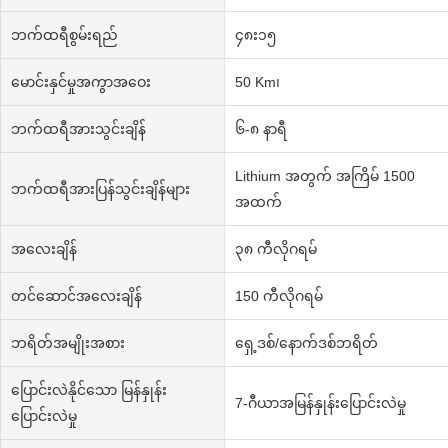
ဘက်ထရီစွမ်းရည်
၄၈း၁၅
မောင်းနှင်မှုအကွာအဝေး
50 Km၊
ဘက်ထရီအားသွင်းချိန်
၆-၈ နာရီ
Lithium အတွက် အကြိမ် 1500
ဘက်ထရီအားပြန်သွင်းချိန်များ
အထက်
အလေးချိန်
၃၈ ကီလိုဂရမ်
တင်ဆောင်အလေးချိန်
150 ကီလိုဂရမ်
ဘရိတ်အမျိုးအစား
ရှေ့ဒစ်/နောက်ဒစ်ဘရိတ်
ပြောင်းလဲနိုင်သော မြန်နှုန်း
7-ဂီယာအမြန်နှုန်းပြောင်းလဲမှု
ပြောင်းလဲမှု