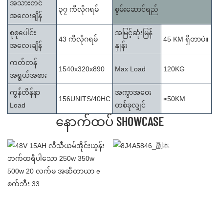
အသားတင်
၃၇ ကီလိုဂရမ်
စွမ်းဆောင်ရည်
အလေးချိန်
စုစုပေါင်း
အမြင့်ဆုံးမြန်
43 ကီလိုဂရမ်
45 KM ရှိတာပဲ။
အလေးချိန်
နှုန်း
ကတ်တန်
1540x320x890
Max Load
120KG
အရွယ်အစား
ကွန်တိန်နာ
အကွာအဝေး
156UNITS/40HC
≥50KM
Load
တစ်ခုလျှင်
နောက်ထပ် SHOWCASE