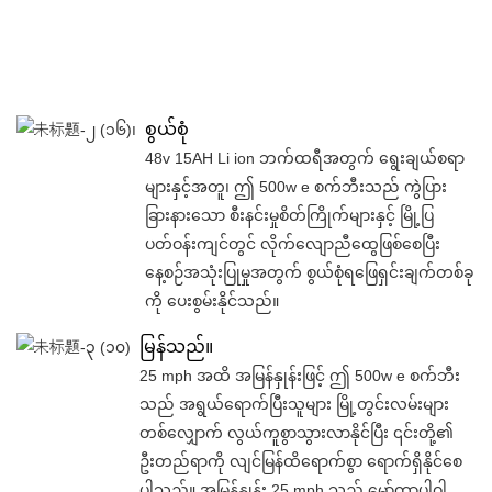
စွယ်စုံ
48v 15AH Li ion ဘက်ထရီအတွက် ရွေးချယ်စရာ
များနှင့်အတူ၊ ဤ 500w e စက်ဘီးသည် ကွဲပြား
ခြားနားသော စီးနင်းမှုစိတ်ကြိုက်များနှင့် မြို့ပြ
ပတ်ဝန်းကျင်တွင် လိုက်လျောညီထွေဖြစ်စေပြီး
နေ့စဉ်အသုံးပြုမှုအတွက် စွယ်စုံရဖြေရှင်းချက်တစ်ခု
ကို ပေးစွမ်းနိုင်သည်။
မြန်သည်။
25 mph အထိ အမြန်နှုန်းဖြင့် ဤ 500w e စက်ဘီး
သည် အရွယ်ရောက်ပြီးသူများ မြို့တွင်းလမ်းများ
တစ်လျှောက် လွယ်ကူစွာသွားလာနိုင်ပြီး ၎င်းတို့၏
ဦးတည်ရာကို လျင်မြန်ထိရောက်စွာ ရောက်ရှိနိုင်စေ
ပါသည်။ အမြန်နှုန်း 25 mph သည် မော်တာပါဝါ