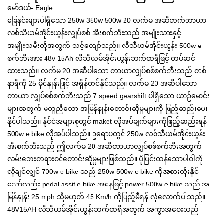
မော်ဒယ်- Eagle
ခြေနင်းများပါရှိသော 250w 350w 500w 20 လက်မ အဆီတက်တာယာ
လစ်သီယမ်အိုင်းယွန်းလျှပ်စစ် အီးစက်ဘီးသည် အမျိုးသားနှင့်
အမျိုးသမီးတို့အတွက် သင့်လျော်သည်။ လီသီယမ်အိုင်းယွန်း 500w e
စက်ဘီးအား 48v 15Ah လီသီယမ်အိုင်းယွန်းဘက်ထရီဖြင့် တပ်ဆင်
ထားသည်။ လက်မ 20 အဆီပါသော တာယာလျှပ်စစ်စက်ဘီးသည် တစ်
နာရီကို 25 မိုင်နှုန်းဖြင့် အရှိန်တင်နိုင်သည်။ လက်မ 20 အဆီပါသော
တာယာ လျှပ်စစ်စက်ဘီးသည် 7 speed gearshift ပါရှိသော ယာဉ်မောင်း
များအတွက် မတူညီသော အမြန်နှုန်းတောင်းဆိုမှုများကို ဖြည့်ဆည်းပေး
နိုင်ပါသည်။ နိုင်ငံအများစုတွင် maket လိုအပ်ချက်များကိုဖြည့်ဆည်းရန်
500w e bike လိုအပ်ပါသည်။ ဥရောပတွင် 250w လစ်သီယမ်အိုင်းယွန်း
အီးစက်ဘီးသည် ဤလက်မ 20 အဆီတာယာလျှပ်စစ်စက်ဘီးအတွက်
လမ်းဘေးတရားဝင်တောင်းဆိုမှုများဖြစ်သည်။ ပိုပြင်းထန်သောပါဝါကို
လိုချင်လျှင် 700w e bike သည် 250w 500w e bike ကိုအစားထိုးနိုင်
သော်လည်း pedal assit e bike အနေဖြင့် power 500w e bike သည် အ
မြန်နှုန်း 25 mph သို့မဟုတ် 45 Km/h ကိုပြည့်မီရန် လုံလောက်ပါသည်။
48V15AH လီသီယမ်အိုင်းယွန်းဘက်ထရီအတွက် အကွာအဝေးသည်