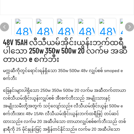
48V 15AH လီသီယမ်အိုင်းယွန်းဘက်ထရီ
ပါသော 250w 350w 500w 20 လက်မ အဆီ
တာယာ e စက်ဘီး
မက္ကဆီကိုတွင်ရောင်းရန်ရှိသော 350w 500w 48v လျှပ်စစ် smoped e
စက်ဘီး
ခြေနင်းများပါရှိသော 250w 350w 500w 20 လက်မ အဆီတက်တာယာ
လစ်သီယမ်အိုင်းယွန်းလျှပ်စစ် အီးစက်ဘီးသည် အမျိုးသားနှင့်
အမျိုးသမီးတို့အတွက် သင့်လျော်သည်။ လီသီယမ်အိုင်းယွန်း 500w e
စက်ဘီးအား 48v 15Ah လီသီယမ်အိုင်းယွန်းဘက်ထရီဖြင့် တပ်ဆင်
ထားသည်။ လက်မ 20 အဆီပါသော တာယာလျှပ်စစ်စက်ဘီးသည် တစ်
နာရီကို 25 မိုင်နှုန်းဖြင့် အရှိန်တင်နိုင်သည်။ လက်မ 20 အဆီပါသော