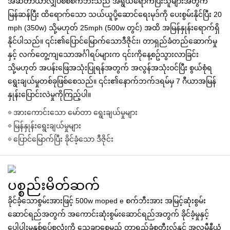
အဆီတာယာလျှပ်စစ်စက်ဘီးသည် အရွယ်ရောက်ပြီးသူများအတွက်
မြန်ဆန်ပြီး ထိရောက်သော သယ်ယူပို့ဆောင်ရေးမုဒ်ကို ပေးစွမ်းနိုင်ပြီး 20
mph (350w) သို့မဟုတ် 25mph (500w တွင်) အထိ အမြန်နှုန်းရောက်ရှိ
နိုင်ပါသည်။ ၎င်း၏ပြောင်မြောက်သောဒီဇိုင်း၊ တာရှည်ခံတည်ဆောက်မှု
နှင့် လက်တွေ့ကျသောအင်္ဂါရပ်များက ၎င်းကိုနေ့စဥ်သွားလာခြင်း
သို့မဟုတ် အပန်းဖြေအသုံးပြုရန်အတွက် အလွန်အသုံးဝင်ပြီး စွယ်စုံရ
ရွေးချယ်မှုတစ်ခုဖြစ်စေသည်။ ၎င်း၏နောက်ဘက်ဒရမ်မှ 7 ဂီယာအမြန်
နှုန်းပြောင်းလဲမှုကိုကြည့်ပါ။
◎ အားကောင်းသော မော်တာ ရွေးချယ်မှုများ
◎ မြန်နှုန်းရွေးချယ်မှုများ
◎ ပြောင်မြောက်ပြီး ခိုင်ခံ့သော ဒီဇိုင်း
ပစ္စည်းမိတ်ဆက်
ခိုင်ခံ့သောစွမ်းအားဖြင့် 500w moped e စက်ဘီးအား အမြင့်ဆုံးစွမ်း
ဆောင်ရည်အတွက် အကောင်းဆုံးစွမ်းဆောင်ရည်အတွက် ခိုင်ခံ့မှုနှင့်
ပေါ့ပါးမှုနှစ်ရပ်စလုံးကို သေချာစေမည့် တာရှည်ခံစတီးလ်နှင့် အလူမီနီယံ