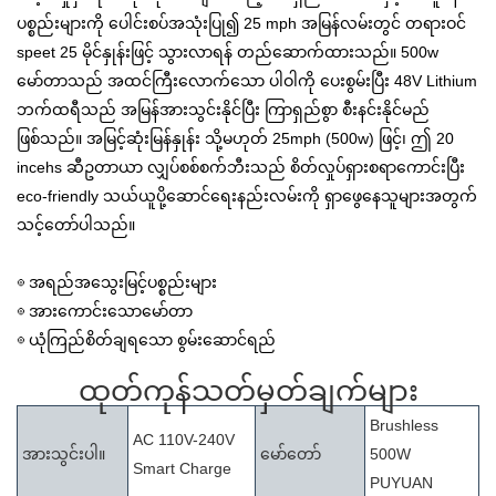
ပစ္စည်းများကို ပေါင်းစပ်အသုံးပြု၍ 25 mph အမြန်လမ်းတွင် တရားဝင်
speet 25 မိုင်နှုန်းဖြင့် သွားလာရန် တည်ဆောက်ထားသည်။ 500w
မော်တာသည် အထင်ကြီးလောက်သော ပါဝါကို ပေးစွမ်းပြီး 48V Lithium
ဘက်ထရီသည် အမြန်အားသွင်းနိုင်ပြီး ကြာရှည်စွာ စီးနင်းနိုင်မည်
ဖြစ်သည်။ အမြင့်ဆုံးမြန်နှုန်း သို့မဟုတ် 25mph (500w) ဖြင့်၊ ဤ 20
incehs ဆီဥတာယာ လျှပ်စစ်စက်ဘီးသည် စိတ်လှုပ်ရှားစရာကောင်းပြီး
eco-friendly သယ်ယူပို့ဆောင်ရေးနည်းလမ်းကို ရှာဖွေနေသူများအတွက်
သင့်တော်ပါသည်။
◎ အရည်အသွေးမြင့်ပစ္စည်းများ
◎ အားကောင်းသောမော်တာ
◎ ယုံကြည်စိတ်ချရသော စွမ်းဆောင်ရည်
ထုတ်ကုန်သတ်မှတ်ချက်များ
Brushless
AC 110V-240V
အားသွင်းပါ။
မော်တော်
500W
Smart Charge
PUYUAN