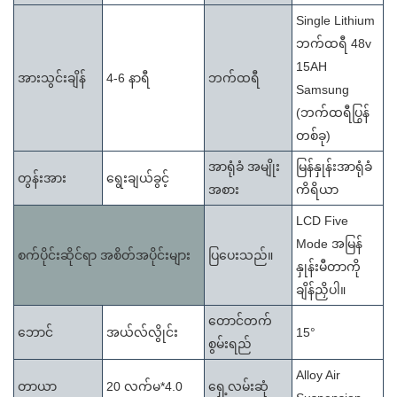
Single Lithium
ဘက်ထရီ 48v
15AH
အားသွင်းချိန်
4-6 နာရီ
ဘက်ထရီ
Samsung
(ဘက်ထရီပြွန်
တစ်ခု)
အာရုံခံ အမျိုး
မြန်နှုန်းအာရုံခံ
တွန်းအား
ရွေးချယ်ခွင့်
အစား
ကိရိယာ
LCD Five
Mode အမြန်
စက်ပိုင်းဆိုင်ရာ အစိတ်အပိုင်းများ
ပြပေးသည်။
နှုန်းမီတာကို
ချိန်ညှိပါ။
တောင်တက်
ဘောင်
အယ်လ်လွိုင်း
15°
စွမ်းရည်
Alloy Air
တာယာ
20 လက်မ*4.0
ရှေ့လမ်းဆုံ