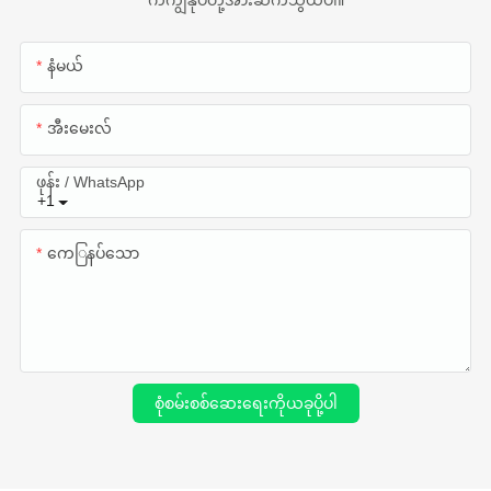
ကကျွန်ုပ်တို့အားဆက်သွယ်ပါ။
နံမယ်
အီးမေးလ်
ဖုန်း / WhatsApp
+1
ကေြနပ်သော
စုံစမ်းစစ်ဆေးရေးကိုယခုပို့ပါ