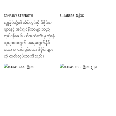
COMPANY STRENGTH
8J4A5846_副本
ကျွန်ုပ်တို့၏ အိမ်တွင်းရှိ ဒီဇိုင်နာ
များနှင့် အင်ဂျင်နီယာများသည်
လုပ်ငန်းနယ်ပယ်အသီးသီးမှ သုံးစွဲ
သူများအတွက် မရေမတွက်နိုင်
သော ကောင်းမွန်သော ဒီဇိုင်းများ
ကို ထုတ်လုပ်ထားပါသည်။