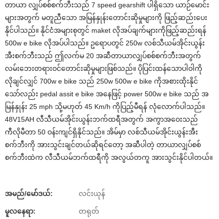
တာယာ လျှပ်စစ်စက်ဘီးသည် 7 speed gearshift ပါရှိသော ယာဉ်မောင်း
များအတွက် မတူညီသော အမြန်နှုန်းတောင်းဆိုမှုများကို ဖြည့်ဆည်းပေး
နိုင်ပါသည်။ နိုင်ငံအများစုတွင် maket လိုအပ်ချက်များကိုဖြည့်ဆည်းရန်
500w e bike လိုအပ်ပါသည်။ ဥရောပတွင် 250w လစ်သီယမ်အိုင်းယွန်း
အီးစက်ဘီးသည် ဤလက်မ 20 အဆီတာယာလျှပ်စစ်စက်ဘီးအတွက်
လမ်းဘေးတရားဝင်တောင်းဆိုမှုများဖြစ်သည်။ ပိုပြင်းထန်သောပါဝါကို
လိုချင်လျှင် 700w e bike သည် 250w 500w e bike ကိုအစားထိုးနိုင်
သော်လည်း pedal assit e bike အနေဖြင့် power 500w e bike သည် အ
မြန်နှုန်း 25 mph သို့မဟုတ် 45 Km/h ကိုပြည့်မီရန် လုံလောက်ပါသည်။
48V15AH လီသီယမ်အိုင်းယွန်းဘက်ထရီအတွက် အကွာအဝေးသည်
ကီလိုမီတာ 50 ဝန်းကျင်ရှိနိုင်သည်။ အိမ်မှာ လစ်သီယမ်အိုင်းယွန်းအီး
စက်ဘီးကို အားသွင်းချင်တယ်ဆိုရင်တော့ အဆီပါတဲ့ တာယာလျှပ်စစ်
စက်ဘီးထဲက လီသီယမ်ဘက်ထရီကို အလွယ်တကူ အားသွင်းနိုင်ပါတယ်။
အမည်/မော်ဒယ်:
လင်းယုန်
မူလနေရာ:
တရုတ်