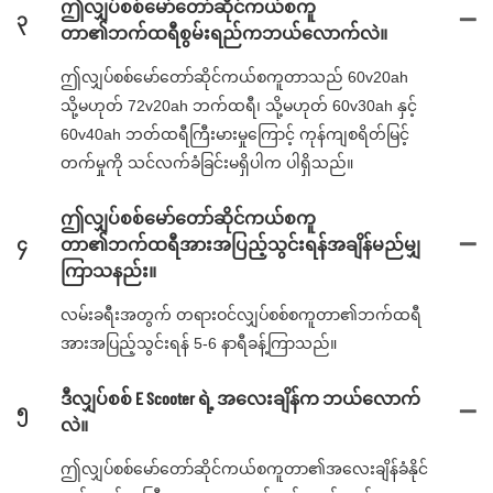
ဤလျှပ်စစ်မော်တော်ဆိုင်ကယ်စကူ
၃
တာ၏ဘက်ထရီစွမ်းရည်ကဘယ်လောက်လဲ။
ဤလျှပ်စစ်မော်တော်ဆိုင်ကယ်စကူတာသည် 60v20ah
သို့မဟုတ် 72v20ah ဘက်ထရီ၊ သို့မဟုတ် 60v30ah နှင့်
60v40ah ဘတ်ထရီကြီးမားမှုကြောင့် ကုန်ကျစရိတ်မြင့်
တက်မှုကို သင်လက်ခံခြင်းမရှိပါက ပါရှိသည်။
ဤလျှပ်စစ်မော်တော်ဆိုင်ကယ်စကူ
၄
တာ၏ဘက်ထရီအားအပြည့်သွင်းရန်အချိန်မည်မျှ
ကြာသနည်း။
လမ်းခရီးအတွက် တရားဝင်လျှပ်စစ်စကူတာ၏ဘက်ထရီ
အားအပြည့်သွင်းရန် 5-6 နာရီခန့်ကြာသည်။
ဒီလျှပ်စစ် E Scooter ရဲ့ အလေးချိန်က ဘယ်လောက်
၅
လဲ။
ဤလျှပ်စစ်မော်တော်ဆိုင်ကယ်စကူတာ၏အလေးချိန်ခံနိုင်