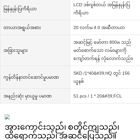
LCD ဒစ်ဂျစ်တယ် အမြန်နှုန်းပြ
မြန်နှုန်းပြကိရိယာ
ကိရိယာ
တာယာအရွယ်အစား
20 လက်မ 4.0 အဆီတာယာ
အဆင့်မြင့် မော်တာ 800w သည်
အခြားသူများ
မတ်စောက်သော လမ်းများကို
ကျော်တက်ရန် လုံလောက်သည်။
SKD /1*40&#39;HQ တွင် 156
ကွန်တိန်နာတင်ဆောင်မှုပမာဏ
ယူနစ်
အနည်းဆုံး မှာယူမှု ပမာဏ
51 pcs / 1 * 20&#39;FCL
အားကောင်းသည်၊ စတိုင်ကျသည်၊
ထိရောက်သည်၊ အဆင်ပြေသည်။