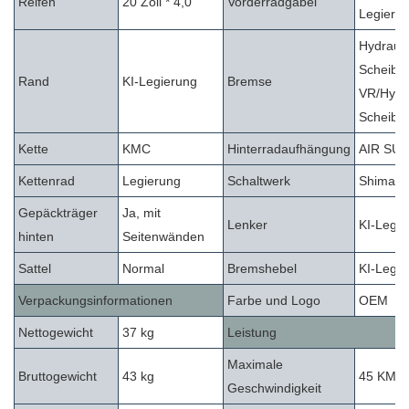
Reifen
20 Zoll * 4,0
Vorderradgabel
Legieru
Hydrauli
Scheibe
Rand
KI-Legierung
Bremse
VR/Hydr
Scheibe
Kette
KMC
Hinterradaufhängung
AIR SU
Kettenrad
Legierung
Schaltwerk
Shimano
Gepäckträger
Ja, mit
Lenker
KI-Legie
hinten
Seitenwänden
Sattel
Normal
Bremshebel
KI-Legie
Verpackungsinformationen
Farbe und Logo
OEM
Nettogewicht
37 kg
Leistung
Maximale
Bruttogewicht
43 kg
45 KM op
Geschwindigkeit