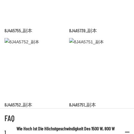
8J4A5755_副本
8J4A5739_副本
8J4A5752_副本
8J4A5751_副本
FAQ
Wie Hoch Ist Die Höchstgeschwindigkeit Des 1500 W, 800 W
1