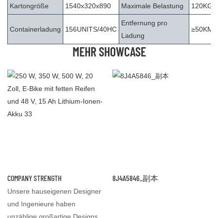
Kartongröße
1540x320x890
Maximale Belastung
120KG
Entfernung pro
Containerladung
156UNITS/40HC
≥50KM
Ladung
MEHR SHOWCASE
COMPANY STRENGTH
8J4A5846_副本
Unsere hauseigenen Designer
und Ingenieure haben
unzählige großartige Designs