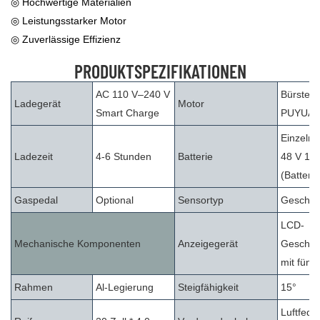
◎ Hochwertige Materialien
◎ Leistungsstarker Motor
◎ Zuverlässige Effizienz
PRODUKTSPEZIFIKATIONEN
AC 110 V–240 V
Bürsten
Ladegerät
Motor
Smart Charge
PUYUA
Einzelne
Ladezeit
4-6 Stunden
Batterie
48 V 15
(Batteri
Gaspedal
Optional
Sensortyp
Geschwi
LCD-
Mechanische Komponenten
Anzeigegerät
Geschwi
mit fünf
Rahmen
Al-Legierung
Steigfähigkeit
15°
Luftfede