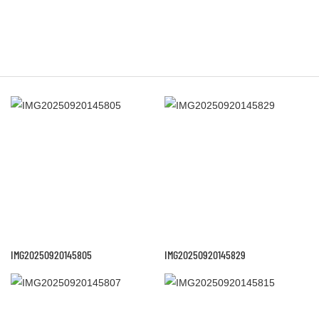
IMG20250920145805
IMG20250920145829