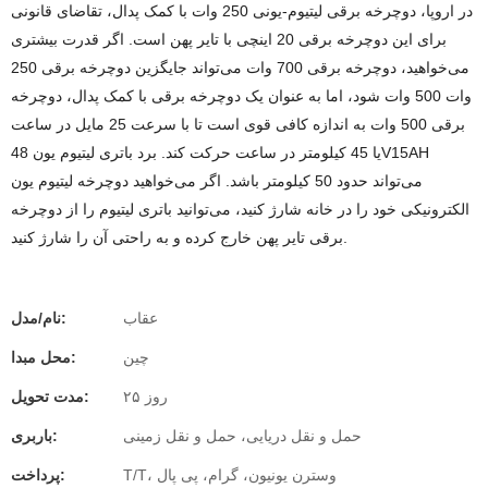
در اروپا، دوچرخه برقی لیتیوم-یونی 250 وات با کمک پدال، تقاضای قانونی
برای این دوچرخه برقی 20 اینچی با تایر پهن است. اگر قدرت بیشتری
می‌خواهید، دوچرخه برقی 700 وات می‌تواند جایگزین دوچرخه برقی 250
وات 500 وات شود، اما به عنوان یک دوچرخه برقی با کمک پدال، دوچرخه
برقی 500 وات به اندازه کافی قوی است تا با سرعت 25 مایل در ساعت
یا 45 کیلومتر در ساعت حرکت کند. برد باتری لیتیوم یون 48V15AH
می‌تواند حدود 50 کیلومتر باشد. اگر می‌خواهید دوچرخه لیتیوم یون
الکترونیکی خود را در خانه شارژ کنید، می‌توانید باتری لیتیوم را از دوچرخه
برقی تایر پهن خارج کرده و به راحتی آن را شارژ کنید.
عقاب
نام/مدل:
چین
محل مبدا:
۲۵ روز
مدت تحویل:
حمل و نقل دریایی، حمل و نقل زمینی
باربری:
T/T، وسترن یونیون، گرام، پی پال
پرداخت: