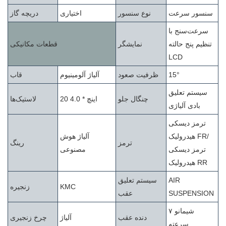
سنسور سرعت
نوع سنسور
اختیاری
دریچه گاز
سرعت‌سنج با
تنظیم پنج حالته
نمایشگر
قطعات مکانیکی
LCD
15°
ظرفیت صعود
آلیاژ آلومینیوم
قاب
سیستم تعلیق
چنگال جلو
20 اینچ * 4.0
لاستیک‌ها
بادی آلیاژی
ترمز دیسکی
هیدرولیک FR/
آلیاژ هوش
ترمز
رینگ
ترمز دیسکی
مصنوعی
هیدرولیک RR
AIR
سیستم تعلیق
KMC
زنجیره
SUSPENSION
عقب
شیمانو ۷
دنده عقب
آلیاژ
چرخ زنجیری
سرعته