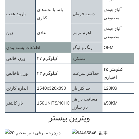
آلیاژ هوش
بله، با تخته‌های
دسته فرمان
باربند عقب
مصنوعی
کناری
آلیاژ هوش
اهرم ترمز
عادی
زین
مصنوعی
OEM
رنگ و لوگو
اطلاعات بسته بندی
عملکرد
۳۷ کیلوگرم
وزن خالص
۴۵ کیلومتر
حداکثر سرعت
۴۳ کیلوگرم
وزن ناخالص
اختیاری
120KG
حداکثر بار
1540x320x890
اندازه کارتن
مسافت در هر
≥50KM
156UNITS/40HC
بار کانتینر
بار شارژ
ویترین بیشتر