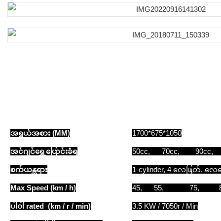
အရွယ်အစား (MM)
1700*675*1050
အင်ဂျင်ရွှေ့ပြောင်းခံရ
50cc, 70cc, 90cc,
စက်ယန္တရား
1-cylinder, 4 လေဖြတ်, လေ
Max Speed ​​(km / h)
45, 55, 75, 80k
ပါဝါ rated (km / r / min)
3.5 KW / 7050r / Min