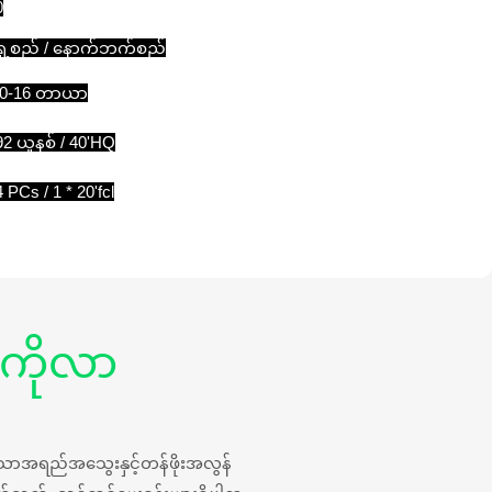
0
ှေ့စည် / နောက်ဘက်စည်
.0-16 တာယာ
92 ယူနစ် / 40'HQ
 PCs / 1 * 20'fcl
့ကိုလာ
န်သောအရည်အသွေးနှင့်တန်ဖိုးအလွန်