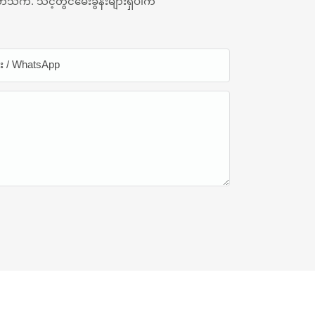
်သက်. သင့်တွင်မေးခွန်းများရှိပါက
န်း / WhatsApp