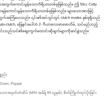
ာအတွက်ကောင်းမွန်သောကိရိယာတစ်ခုဖြစ်သည်။ ဤ 50cc Cotty
ခွာရန်ကောင်းမွန်သောကိရိယာတစ်ခုဖြစ်သည်။ များသောအားဖြင့်
းအတွက်အကြံပေးသည်။ ၎င်း၏အင်ဂျင်တွင် clutch modes နှစ်ခုရှိသည်
အတူ Auto-clutch, ခြေနင်းမပါဘဲ 2- ဂီယာလေးဖာဖောလိမ်, သင်မည်သည့်
 ၎င်းသည်သင်၏စျေးကွက်တောင်းဆိုချက်များကိုဆင်နွှဲသည်။
္စည်း
, Gram, Paypal
ောအမှတ်တံဆိပ် (MIN အမိန့် 84 ယူနစ်), စိတ်ကြိုက်ထုပ်ပိုးခြင်း