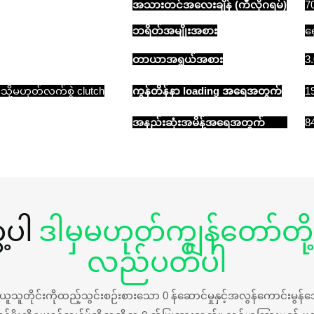
အသားတင်အလေးချိန် (ကီလိုဂရမ်)
7
ဘရိတ်အမျိုးအစား
ရ
တာယာအရွယ်အစား
3
ို့မဟုတ်လက်စွဲ clutch
ကွန်တိန်နာ loading အရေအတွက်
1
အနည်းဆုံးအမိန့်အရေအတွက်
84
့ပါ
ဒါမှမဟုတ်ကျွန်တော်တို
လည်ပတ်ပါ
 ယ်ယူသူတိုင်းကိုထည့်သွင်းစဉ်းစားသော 0 န်ဆောင်မှုနှင့်အလွန်ကောင်းမွ