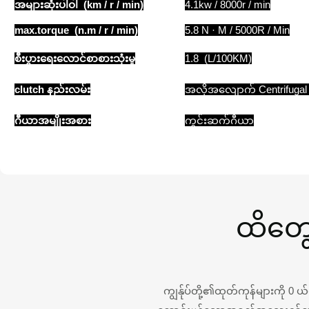
အများဆုံးပါဝါ (km / r / min)
4.1kw / 8000r / min
max.torque (n.m / r / min)
5.8 N · M / 5000R / Min
စီးပွားရေးလောင်စာစားသုံးမှု
1.8 (L/100KM)
clutch နည်းလမ်း
အလိုအလျောက် Centrifugal သ
ဂီယာအမျိုးအစား
ကွင်းဆက်ဂီယာ
ထိတွေ
ကျွန်ုပ်တို့၏ထုတ်ကုန်များကို 0