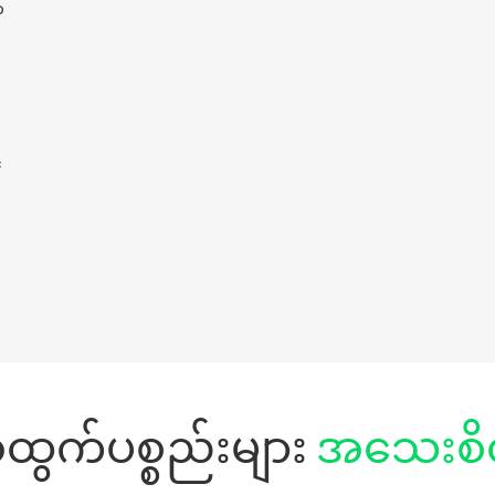
်
်
ထွက်ပစ္စည်းများ
အသေးစိ