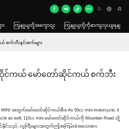
ား
ကြှနျုပျတို့အကွောငျး
ကြှနျုပျတို့ကိုဆကျသှယျရနျ
ကယ် စက်ဘီးနင်းစက်များ
ာ်ဆိုင်ကယ် မော်တော်ဆိုင်ကယ် စက်ဘီး
MINI အတွက်မော်တော်ဆိုင်ကယ်စီး။ As 50cc mini motorcycle, it
cle as well. 110cc mini မော်တော်ဆိုင်ကယ်ကို Mountain Road သို့
င်နိုင်သည်, လူကြီးများအတွက်ဤအကြမ်းခံအသေးစား