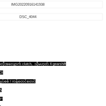
လိုအလျောက် clutch, သို့မဟုတ် 4-gearshift
DI
ျှပ်စစ် / ကန်စတင်စတင်
.5
0⁰