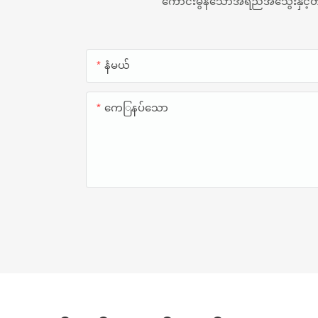
ကောင်းမွန်သောအရည်အသွေးနှင့်တန်ဖ
နံမယ်
ကေြနပ်သော