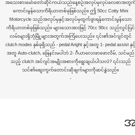
အသေးစားမော်တော်ဆိုင်ကယ်သည်နေ့စဉ်အလုပ်မှလုပ်ခလစာအတွက
ကောင်းမွန်သောကိရိယာတစ်ခုဖြစ်သည်။ ဤ 50cc Cotty Mini
Motorcycle သည်အလုပ်မှနှင့်အလုပ်မှထွက်ခွာရန်ကောင်းမွန်သော
ကိရိယာတစ်ခုဖြစ်သည်။ များသောအားဖြင့် 70cc 90cc သည်လွင်ပြင်
လမ်းများရှိဘုံမြို့များအတွက်အကြံပေးသည်။ ၎င်း၏အင်ဂျင်တွင်
clutch modes နှစ်ခုရှိသည် - pedal Aright နှင့်အတူ 1- pedal assist နှင့
အတူ Auto-clutch, ခြေနင်းမပါဘဲ 2- ဂီယာလေးဖာဖောလိမ်, သင်မည်
သည့် clutch အင်ဂျင်အမျိုးအစားကိုရွေးချယ်ပါသလဲ? ၎င်းသည်
သင်၏စျေးကွက်တောင်းဆိုချက်များကိုဆင်နွှဲသည်။
-
အ