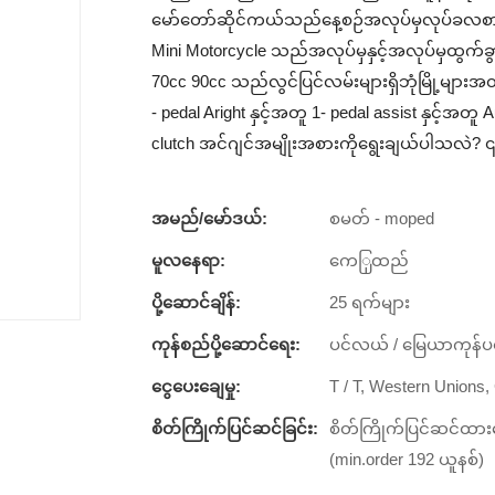
မော်တော်ဆိုင်ကယ်သည်နေ့စဉ်အလုပ်မှလုပ်ခလစ
Mini Motorcycle သည်အလုပ်မှနှင့်အလုပ်မှထွက်
70cc 90cc သည်လွင်ပြင်လမ်းများရှိဘုံမြို့မျာ
- pedal Aright နှင့်အတူ 1- pedal assist နှင့်
clutch အင်ဂျင်အမျိုးအစားကိုရွေးချယ်ပါသလဲ?
အမည်/မော်ဒယ်:
စမတ် - moped
မူလနေရာ:
ကေြှထည်
ပို့ဆောင်ချိန်:
25 ရက်များ
ကုန်စည်ပို့ဆောင်ရေး:
ပင်လယ် / မြေယာကုန်ပစ
ငွေပေးချေမှု:
T / T, Western Unions
စိတ်ကြိုက်ပြင်ဆင်ခြင်း:
စိတ်ကြိုက်ပြင်ဆင်ထားသ
(min.order 192 ယူနစ်)