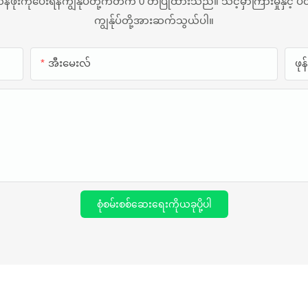
ိုးကိုပေးရန်ကျွန်ုပ်တို့ကတိက 0 တ်ပြုထားသည်။ သင့်မှာကြားမှုနှင့် ပတ
ကျွန်ုပ်တို့အားဆက်သွယ်ပါ။
အီးမေးလ်
ဖု
စုံစမ်းစစ်ဆေးရေးကိုယခုပို့ပါ