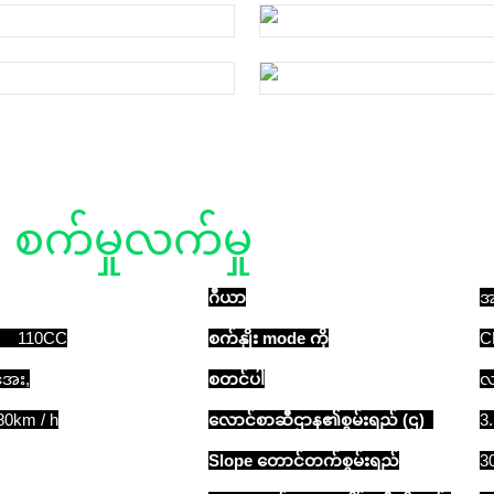
စက်မှုလက်မှု
အသေးစိတ်
ဂီယာ
အ
 110CC
စက်နှိုး mode ကို
C
အေး,
စတင်ပါ
လ
m / h
လောင်စာဆီဌာန၏စွမ်းရည် (ဌ)
3
Slope တောင်တက်စွမ်းရည်
3