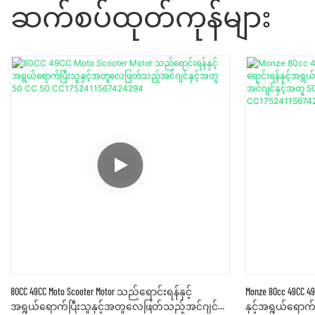
ဆက်စပ်ထုတ်ကုန်များ
80CC 49CC Moto Scooter Motor သည်ရောင်းရန်နှင့်
Monze 80cc 49CC 4
အရွယ်ရောက်ပြီးသူနှင့်အတူလေဖြတ်သည့်အင်ဂျင်
နှင့်အရွယ်ရောက