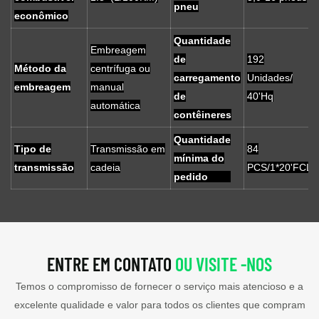
pneu
econômico
Quantidade
Embreagem
de
192
Método da
centrífuga ou
carregamento
Unidades/
embreagem
manual
de
40'Hq
automática
contêineres
Quantidade
Tipo de
Transmissão em
84
mínima do
transmissão
cadeia
PCS/1*20'FCL
pedido
ENTRE EM CONTATO
OU VISITE -NOS
Temos o compromisso de fornecer o serviço mais atencioso e a
excelente qualidade e valor para todos os clientes que compram