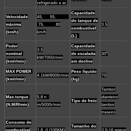
refrigerado a ar,
Capacidade
Velocidade
45, 55,
do tanque de
máxima
75, 80
3.5
combustível
(km/h)
km/h
(L)
Poder
Capacidade
3,5
nominal
de escalada
30⁰
kW/7050r/min
(km/r/min)
em declive
MAX POWER
Peso líquido
4.1kW/8000r/min
70
(km/r/min)
(kg)
Tambor
Max.torque
5,8 n ·
dianteiro/
Tipo de freio
(N.M/R/min)
m/5000r/min
tambor
traseiro
Consumo de
Tamanho do
combustível
1.8 (L/100KM)
3,0-16 pneus