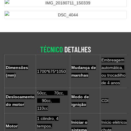
TÉCNICO
DETALHES
Embreagem
Dimensões
Mudança de
automática,
1700*675*1050
(mm)
marchas
ou trocadilho
de 4 anos
50cc, 70cc,
Deslocamento
Modo de
90cc,
CDI
do motor
ignição
110cc
1 cilindro, 4
Iniciar o
Início elétrico/
Motor
tempos,
sistema
chute