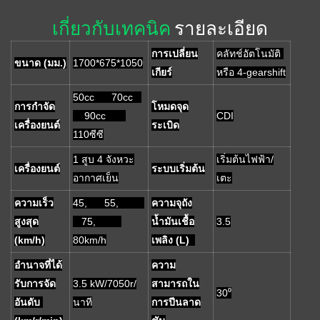
เกี่ยวกับเทคนิค
รายละเอียด
การเปลี่ยน
คลัทช์อัตโนมัติ
ขนาด (มม.)
1700*675*1050
เกียร์
หรือ 4-gearshift
50cc 70cc
การกำจัด
โหมดจุด
90cc
CDI
เครื่องยนต์
ระเบิด
110ซีซี
1 สูบ 4 จังหวะ
เริ่มต้นไฟฟ้า/
เครื่องยนต์
ระบบเริ่มต้น
อากาศเย็น
เตะ
ความเร็ว
45, 55,
ความจุถัง
สูงสุด
75,
น้ำมันเชื้อ
3.5
(km/h)
80km/h
เพลิง (L)
อำนาจที่ได้
ความ
รับการจัด
3.5 kW/7050r/
สามารถใน
30⁰
อันดับ
นาที
การปีนลาด