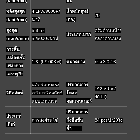
(km/r/min)
ชัน
พลังสูงสุด
4.1kW/8000R/
น้ำหนักสุทธิ
70
(km/r/min)
นาที
(กก.)
สูงสุด
5.8 n ·
ดรัมด้านหน้า/
ประเภทเบรก
(n.m/r/min)
m/5000r/นาที
กลองด้านหลัง
การสิ้น
เปลืองเชื้อ
1.8 (L/100KM)
ขนาดยาง
ยาง 3.0-16
เพลิงทาง
เศรษฐกิจ
คลัทช์แบบแรง
ปริมาณการ
192 หน่วย/
วิธีคลัตช์
เหวี่ยงหรือคลัทช์
โหลด
40'HQ
แบบแมนนวล
คอนเทนเนอร์
ปริมาณการ
ประเภท
การส่งผ่านโซ่
สั่งซื้อขั้น
84 pcs/1*20'fcl
เกียร์
ต่ำ