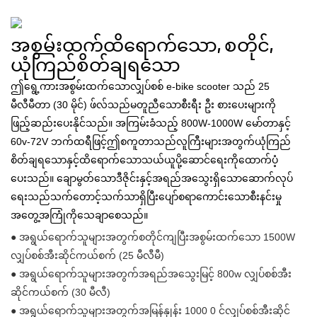
အစွမ်းထက်ထိရောက်သော, စတိုင်,
ယုံကြည်စိတ်ချရသော
ဤရွေ့ကားအစွမ်းထက်သောလျှပ်စစ် e-bike scooter သည် 25
မီလီမီတာ (30 မိုင်) ဖ်လ်သည်မတူညီသောစီးရီး ဦး စားပေးများကို
ဖြည့်ဆည်းပေးနိုင်သည်။ အကြမ်းခံသည့် 800W-1000W မော်တာနှင့်
60v-72V ဘက်ထရီဖြင့်ဤစကူတာသည်လူကြီးများအတွက်ယုံကြည်
စိတ်ချရသောနှင့်ထိရောက်သောသယ်ယူပို့ဆောင်ရေးကိုထောက်ပံ့
ပေးသည်။ ချောမွတ်သောဒီဇိုင်းနှင့်အရည်အသွေးရှိသောဆောက်လုပ်
ရေးသည်သက်တောင့်သက်သာရှိပြီးပျော်စရာကောင်းသောစီးနင်းမှု
အတွေ့အကြုံကိုသေချာစေသည်။
● အရွယ်ရောက်သူများအတွက်စတိုင်ကျပြီးအစွမ်းထက်သော 1500W
လျှပ်စစ်အီးဆိုင်ကယ်စက် (25 မီလီမီ)
● အရွယ်ရောက်သူများအတွက်အရည်အသွေးမြင့် 800w လျှပ်စစ်အီး
ဆိုင်ကယ်စက် (30 မီလီ)
● အရွယ်ရောက်သူများအတွက်အမြန်နှုန်း 1000 0 င်လျှပ်စစ်အီးဆိုင်