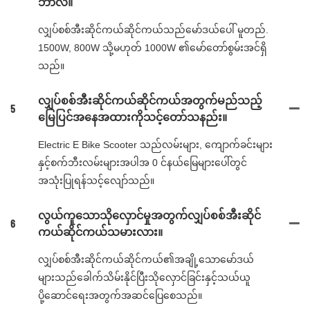
ဘာလဲ။
လျှပ်စစ်အီးဆိုင်ကယ်ဆိုင်ကယ်သည်မော်ဒယ်ပေါ် မူတည်.
1500W, 800W သို့မဟုတ် 1000W ၏မော်တော်စွမ်းအင်ရှိ
သည်။
လျှပ်စစ်အီးဆိုင်ကယ်ဆိုင်ကယ်အတွက်မည်သည့်
5
မြေပြင်အနေအထားကိုသင့်တော်သနည်း။
Electric E Bike Scooter သည်လမ်းများ, ကျောက်ခင်းများ
နှင့်စက်ဘီးလမ်းများအပါအ 0 င်နယ်မြေများပေါ်တွင်
အသုံးပြုရန်သင့်လျော်သည်။
လွယ်ကူသောသိုလှောင်မှုအတွက်လျှပ်စစ်အီးဆိုင်
6
ကယ်ဆိုင်ကယ်သမားလား။
လျှပ်စစ်အီးဆိုင်ကယ်ဆိုင်ကယ်၏အချို့သောမော်ဒယ်
များသည်ခေါက်သိမ်းနိုင်ပြီးသိုလှောင်ခြင်းနှင့်သယ်ယူ
ပို့ဆောင်ရေးအတွက်အဆင်ပြေစေသည်။