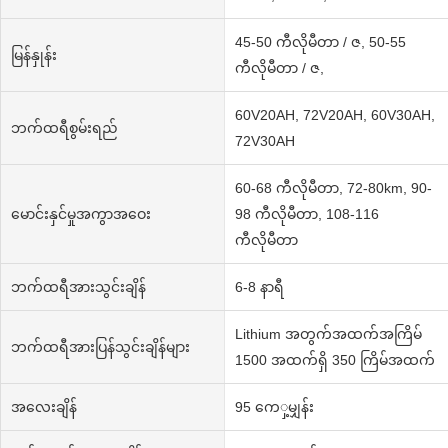
45-50 ကီလိုမီတာ / ဇ, 50-55
မြန်နှုန်း
ကီလိုမီတာ / ဇ,
60V20AH, 72V20AH, 60V30AH,
ဘက်ထရီစွမ်းရည်
72V30AH
60-68 ကီလိုမီတာ, 72-80km, 90-
မောင်းနှင်မှုအကွာအဝေး
98 ကီလိုမီတာ, 108-116
ကီလိုမီတာ
ဘက်ထရီအားသွင်းချိန်
6-8 နာရီ
Lithium အတွက်အထက်အကြိမ်
ဘက်ထရီအားပြန်သွင်းချိန်များ
1500 အထက်ရှိ 350 ကြိမ်အထက်
အလေးချိန်
95 ကေှ့မျှန်း