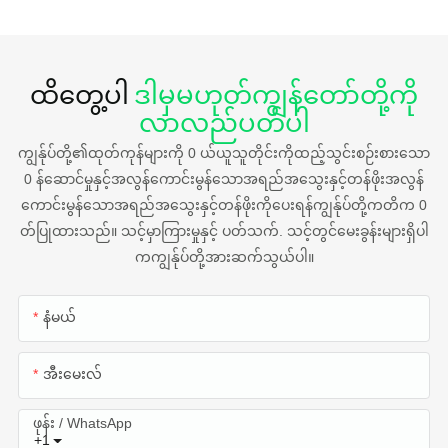
ထိတွေ့ပါ
ဒါမှမဟုတ်ကျွန်တော်တို့ကို
လာလည်ပတ်ပါ
ကျွန်ုပ်တို့၏ထုတ်ကုန်များကို 0 ယ်ယူသူတိုင်းကိုထည့်သွင်းစဉ်းစားသော
0 န်ဆောင်မှုနှင့်အလွန်ကောင်းမွန်သောအရည်အသွေးနှင့်တန်ဖိုးအလွန်
ကောင်းမွန်သောအရည်အသွေးနှင့်တန်ဖိုးကိုပေးရန်ကျွန်ုပ်တို့ကတိက 0
တ်ပြုထားသည်။ သင့်မှာကြားမှုနှင့် ပတ်သက်. သင့်တွင်မေးခွန်းများရှိပါ
ကကျွန်ုပ်တို့အားဆက်သွယ်ပါ။
နံမယ်
အီးမေးလ်
ဖုန်း / WhatsApp
+1