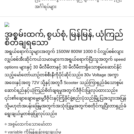
အင်္ဂါရပ်များ
အစွမ်းထက်, စွယ်စုံ, မြန်မြန်, ယုံကြည်
စိတ်ချရသော
အရွယ်ရောက်သူများအတွက် 1500W 800W 1000 0 င်လျှပ်စစ်လျား
လျှပ်စစ်အီးဆိုင်ကယ်သမားများကအရွယ်ရောက်ပြီးသူအတွက် speed
options များနှင့် 30 မီလီမီတာနှင့် 30 မီလီမီတာရှိသောစွမ်းဆောင်နိုင်
သည့်မော်တော်ယာဉ်တစ်စီးနီကိုပိုင်ဆိုင်သည်။ 30v Voltage အကွာ
အဝေးနှင့်အတူ 72V သို့နှင့်အတူဒီ Scooter သည်ကြာရှည်ခံသောစွမ်း
ဆောင်ရည်နှင့်ယုံကြည်စိတ်ချရမှုအတွက်ဒီဇိုင်းပြုလုပ်ထားသည်။
၎င်း၏ချောချောမွေ့မွေ့ဒီဇိုင်းနှင့်ကြံ့ခိုင်ဖွဲ့စည်းပုံသည်မြို့ပြအသွားအပြန်
သို့မဟုတ်အပန်းဖြေမှုအတွက်အသုံးပြုမှုအတွက်စတိုင်ကျပြီးတာရှည်ခံ
ရွေးချယ်မှုတစ်ခုပြုလုပ်သည်။
◎ အစွမ်းထက်သောမော်တာ
◎ variable ကိုမြန်နှုန်းရွေးချယ်မှု