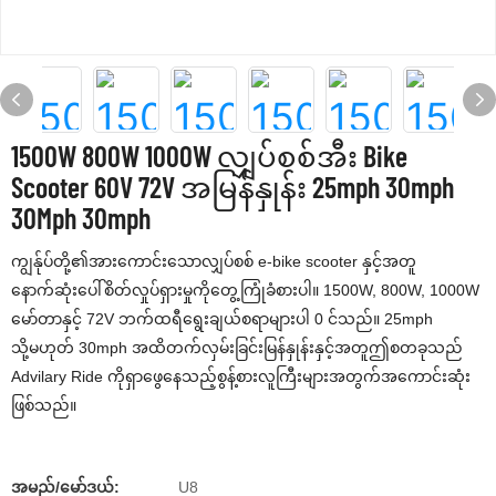
1500W 800W 1000W လျှပ်စစ်အီး Bike
Scooter 60V 72V အမြန်နှုန်း 25mph 30mph
30Mph 30mph
ကျွန်ုပ်တို့၏အားကောင်းသောလျှပ်စစ် e-bike scooter နှင့်အတူ
နောက်ဆုံးပေါ်စိတ်လှုပ်ရှားမှုကိုတွေ့ကြုံခံစားပါ။ 1500W, 800W, 1000W
မော်တာနှင့် 72V ဘက်ထရီရွေးချယ်စရာများပါ 0 င်သည်။ 25mph
သို့မဟုတ် 30mph အထိတက်လှမ်းခြင်းမြန်နှုန်းနှင့်အတူဤစတခုသည်
Advilary Ride ကိုရှာဖွေနေသည့်စွန့်စားလူကြီးများအတွက်အကောင်းဆုံး
ဖြစ်သည်။
အမည်/မော်ဒယ်:
U8