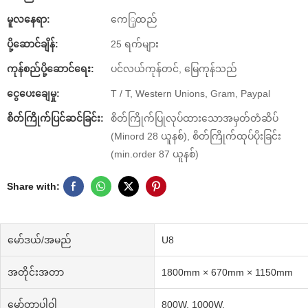
မူလနေရာ:
ကေြှထည်
ပို့ဆောင်ချိန်:
25 ရက်များ
ကုန်စည်ပို့ဆောင်ရေး:
ပင်လယ်ကုန်တင်, မြေကုန်သည်
ငွေပေးချေမှု:
T / T, Western Unions, Gram, Paypal
စိတ်ကြိုက်ပြင်ဆင်ခြင်း:
စိတ်ကြိုက်ပြုလုပ်ထားသောအမှတ်တံဆိပ်
(Minord 28 ယူနစ်), စိတ်ကြိုက်ထုပ်ပိုးခြင်း
(min.order 87 ယူနစ်)
Share with:
မော်ဒယ်/အမည်
U8
အတိုင်းအတာ
1800mm × 670mm × 1150mm
မော်တာပါဝါ
800W, 1000W,