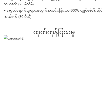
ကယ်စက် (25 မီလီမီ)
● အရွယ်ရောက်သူများအတွက်အဆင်ပြေသော 800W လျှပ်စစ်အီးဆိုင်
ကယ်စက် (30 မီလီ)
ထုတ်ကုန်ပြသမှု