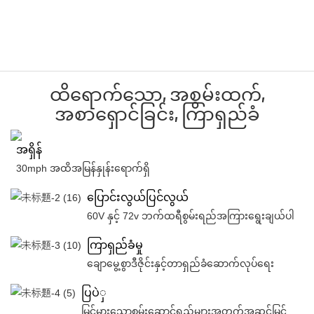
ထိရောက်သော, အစွမ်းထက်,
အစာရှောင်ခြင်း, ကြာရှည်ခံ
အရှိန်
30mph အထိအမြန်နှုန်းရောက်ရှိ
ပြောင်းလွယ်ပြင်လွယ်
60V နှင့် 72v ဘက်ထရီစွမ်းရည်အကြားရွေးချယ်ပါ
ကြာရှည်ခံမှု
ချောမွေ့စွာဒီဇိုင်းနှင့်တာရှည်ခံဆောက်လုပ်ရေး
ပြပဲှ
မြင့်မားသောစွမ်းဆောင်ရည်များအတွက်အဆင့်မြင့်