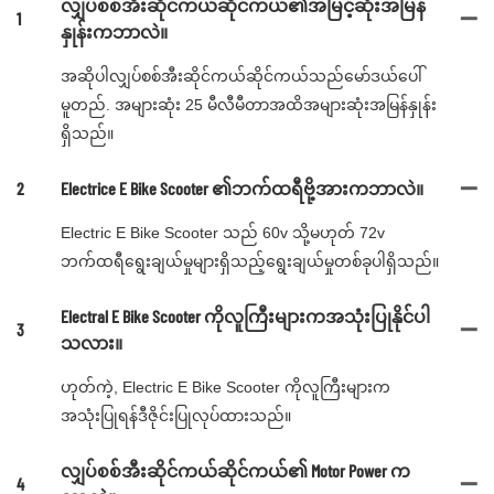
လျှပ်စစ်အီးဆိုင်ကယ်ဆိုင်ကယ်၏အမြင့်ဆုံးအမြန်
1
နှုန်းကဘာလဲ။
အဆိုပါလျှပ်စစ်အီးဆိုင်ကယ်ဆိုင်ကယ်သည်မော်ဒယ်ပေါ်
မူတည်. အများဆုံး 25 မီလီမီတာအထိအများဆုံးအမြန်နှုန်း
ရှိသည်။
2
Electrice E Bike Scooter ၏ဘက်ထရီဗို့အားကဘာလဲ။
Electric E Bike Scooter သည် 60v သို့မဟုတ် 72v
ဘက်ထရီရွေးချယ်မှုများရှိသည့်ရွေးချယ်မှုတစ်ခုပါရှိသည်။
Electral E Bike Scooter ကိုလူကြီးများကအသုံးပြုနိုင်ပါ
3
သလား။
ဟုတ်ကဲ့, Electric E Bike Scooter ကိုလူကြီးများက
အသုံးပြုရန်ဒီဇိုင်းပြုလုပ်ထားသည်။
လျှပ်စစ်အီးဆိုင်ကယ်ဆိုင်ကယ်၏ Motor Power က
4