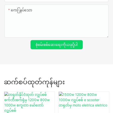
ကေြနပ်သော
စုံစမ်းစစ်ဆေးရေးကိုယခုပို့ပါ
ဆက်စပ်ထုတ်ကုန်များ