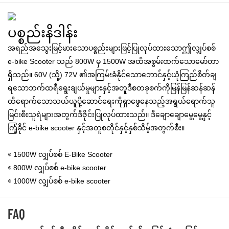
ပစ္စည်းနိဒါန်း
အရည်အသွေးမြင့်မားသောပစ္စည်းများဖြင့်ပြုလုပ်ထားသောဤလျှပ်စစ်
e-bike Scooter သည် 800W မှ 1500W အထိအစွမ်းထက်သောမော်တာ
ရှိသည်။ 60V (သို့) 72V ၏အကြမ်းခံနိုင်သောဘောင်နှင့်ယုံကြည်စိတ်ချ
ရသောဘက်ထရီရွေးချယ်မှုများနှင့်အတူဒီစတခုစက်ကိုမြန်မြန်ဆန်ဆန်
ထိရောက်သောသယ်ယူပို့ဆောင်ရေးကိုရှာဖွေနေသည့်အရွယ်ရောက်သူ
မြင်းစီးသူရဲများအတွက်ဒီဇိုင်းပြုလုပ်ထားသည်။ ဒီချောချောမွေ့မွေ့နှင့်
ကြံ့ခိုင် e-bike scooter နှင့်အတူစတိုင်နှင့်နှစ်သိမ့်အတွက်စီး။
◎ 1500W လျှပ်စစ် E-Bike Scooter
◎ 800W လျှပ်စစ် e-bike scooter
◎ 1000W လျှပ်စစ် e-bike scooter
FAQ