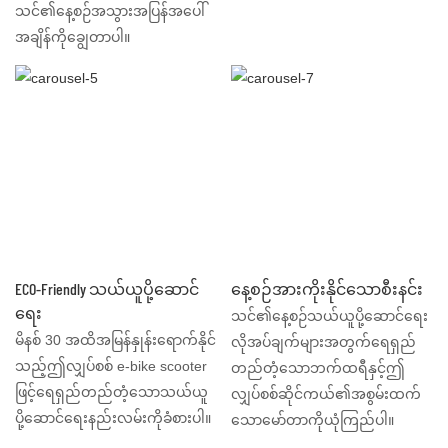
သင်၏နေ့စဉ်အသွားအပြန်အပေါ်
အချိန်ကိုချွေတာပါ။
ECO-Friendly သယ်ယူပို့ဆောင်
နေ့စဉ်အားကိုးနိုင်သောစီးနင်း
ရေး
သင်၏နေ့စဉ်သယ်ယူပို့ဆောင်ရေး
မိနစ် 30 အထိအမြန်နှုန်းရောက်နိုင်
လိုအပ်ချက်များအတွက်ရေရှည်
သည့်ဤလျှပ်စစ် e-bike scooter
တည်တံ့သောဘက်ထရီနှင့်ဤ
ဖြင့်ရေရှည်တည်တံ့သောသယ်ယူ
လျှပ်စစ်ဆိုင်ကယ်၏အစွမ်းထက်
ပို့ဆောင်ရေးနည်းလမ်းကိုခံစားပါ။
သောမော်တာကိုယုံကြည်ပါ။