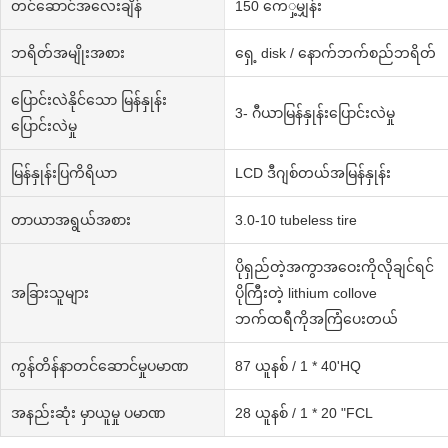
တင်ဆောင်အလေးချိန်
150 ကေှ့မျှန်း
ဘရိတ်အမျိုးအစား
ရှေ့ disk / နောက်ဘက်စည်ဘရိတ်
ပြောင်းလဲနိုင်သော မြန်နှုန်း
3- ဂီယာမြန်နှုန်းပြောင်းလဲမှု
ပြောင်းလဲမှု
မြန်နှုန်းပြကိရိယာ
LCD ဒီဂျစ်တယ်အမြန်နှုန်း
တာယာအရွယ်အစား
3.0-10 tubeless tire
ပိုရှည်တဲ့အကွာအဝေးကိုလိုချင်ရင်
အခြားသူများ
ပိုကြီးတဲ့ lithium collove
ဘက်ထရီကိုအကြံပေးတယ်
ကွန်တိန်နာတင်ဆောင်မှုပမာဏ
87 ယူနစ် / 1 * 40'HQ
အနည်းဆုံး မှာယူမှု ပမာဏ
28 ယူနစ် / 1 * 20 "FCL