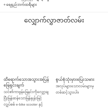
◎ ရေရှည်ဘက်ထရီများ
လျှောက်လွှာဇာတ်လမ်း
ထိရောက်သောအသွားအပြန်
စွယ်စုံသုံးမှားပြေးသမား
ဖြေရှင်းချက်
အလုပ်များသောလမ်းများမှ
သင်၏ကာဗွန်ခြေနင်းကိုလျှော့ချ
တစ်ဆင့်သွားပါ။
ပြီးမြန်ဆန်သောမြန်နှုန်းမြင့်
လျှပ်စစ် e-bike scooter နှင့်