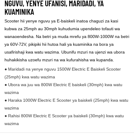
NGUVU, YENYE UFANISI, MARIDADI, YA
KUAMINIKA
Scooter hii yenye nguvu ya E-baiskeli inatoa chaguzi za kasi
kubwa za 25mph au 30mph kuhudumia upendeleo tofauti wa
wanaoendesha. Na betri ya muda mrefu ya 800W-1000W na betri
ya 60V-72V, pikipiki hii hutoa hali ya kuaminika na bora ya
usafirishaji kwa watu wazima. Ubunifu mzuri na ujenzi wa ubora
huhakikisha uzoefu mzuri na wa kufurahisha wa kupanda.
● Maridadi na yenye nguvu 1500W Electric E Baiskeli Scooter
(25mph) kwa watu wazima
● Ubora wa juu wa 800W Electric E baiskeli (30mph) kwa watu
wazima
● Haraka 1000W Electric E Scooter ya baiskeli (25mph) kwa watu
wazima
● Rahisi 800W Electric E Scooter ya baiskeli (30mph) kwa watu
wazima