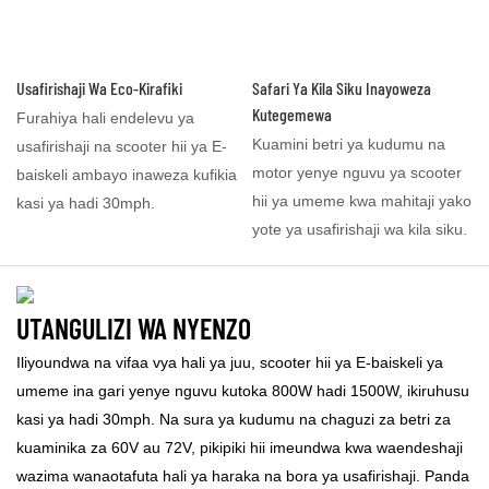
Usafirishaji Wa Eco-Kirafiki
Safari Ya Kila Siku Inayoweza
Kutegemewa
Furahiya hali endelevu ya
Kuamini betri ya kudumu na
usafirishaji na scooter hii ya E-
motor yenye nguvu ya scooter
baiskeli ambayo inaweza kufikia
hii ya umeme kwa mahitaji yako
kasi ya hadi 30mph.
yote ya usafirishaji wa kila siku.
UTANGULIZI WA NYENZO
Iliyoundwa na vifaa vya hali ya juu, scooter hii ya E-baiskeli ya
umeme ina gari yenye nguvu kutoka 800W hadi 1500W, ikiruhusu
kasi ya hadi 30mph. Na sura ya kudumu na chaguzi za betri za
kuaminika za 60V au 72V, pikipiki hii imeundwa kwa waendeshaji
wazima wanaotafuta hali ya haraka na bora ya usafirishaji. Panda