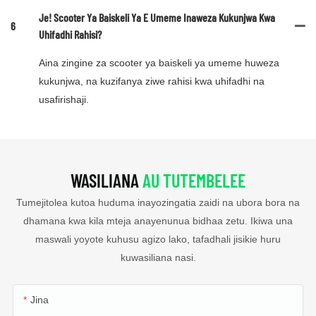
Je! Scooter Ya Baiskeli Ya E Umeme Inaweza Kukunjwa Kwa
6
Uhifadhi Rahisi?
Aina zingine za scooter ya baiskeli ya umeme huweza
kukunjwa, na kuzifanya ziwe rahisi kwa uhifadhi na
usafirishaji.
WASILIANA
AU TUTEMBELEE
Tumejitolea kutoa huduma inayozingatia zaidi na ubora bora na
dhamana kwa kila mteja anayenunua bidhaa zetu. Ikiwa una
maswali yoyote kuhusu agizo lako, tafadhali jisikie huru
kuwasiliana nasi.
Jina