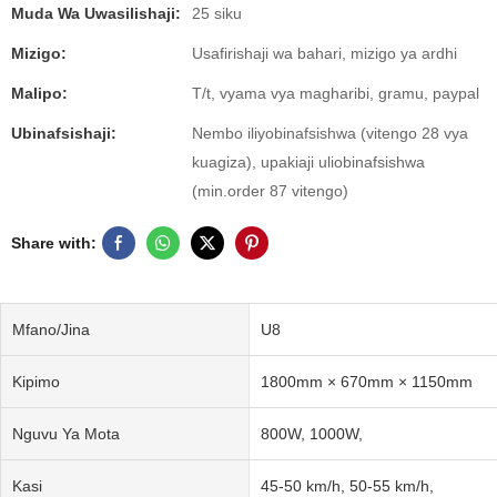
Muda Wa Uwasilishaji:
25 siku
Mizigo:
Usafirishaji wa bahari, mizigo ya ardhi
Malipo:
T/t, vyama vya magharibi, gramu, paypal
Ubinafsishaji:
Nembo iliyobinafsishwa (vitengo 28 vya
kuagiza), upakiaji uliobinafsishwa
(min.order 87 vitengo)
Share with:
Mfano/Jina
U8
Kipimo
1800mm × 670mm × 1150mm
Nguvu Ya Mota
800W, 1000W,
Kasi
45-50 km/h, 50-55 km/h,