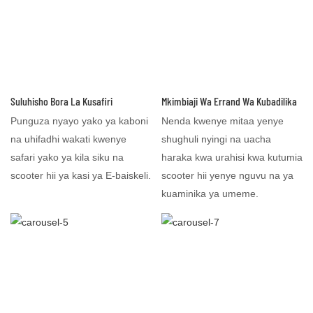
Suluhisho Bora La Kusafiri
Mkimbiaji Wa Errand Wa Kubadilika
Punguza nyayo yako ya kaboni
Nenda kwenye mitaa yenye
na uhifadhi wakati kwenye
shughuli nyingi na uacha
safari yako ya kila siku na
haraka kwa urahisi kwa kutumia
scooter hii ya kasi ya E-baiskeli.
scooter hii yenye nguvu na ya
kuaminika ya umeme.