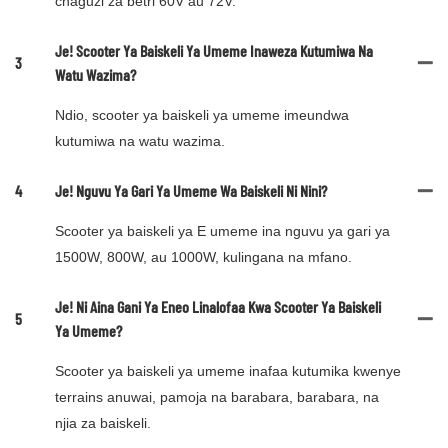
chaguzi za betri 60V au 72V.
Je! Scooter Ya Baiskeli Ya Umeme Inaweza Kutumiwa Na
3
Watu Wazima?
Ndio, scooter ya baiskeli ya umeme imeundwa
kutumiwa na watu wazima.
4
Je! Nguvu Ya Gari Ya Umeme Wa Baiskeli Ni Nini?
Scooter ya baiskeli ya E umeme ina nguvu ya gari ya
1500W, 800W, au 1000W, kulingana na mfano.
Je! Ni Aina Gani Ya Eneo Linalofaa Kwa Scooter Ya Baiskeli
5
Ya Umeme?
Scooter ya baiskeli ya umeme inafaa kutumika kwenye
terrains anuwai, pamoja na barabara, barabara, na
njia za baiskeli.