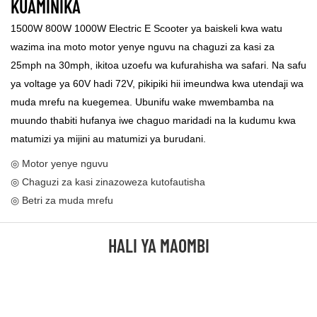
KUAMINIKA
1500W 800W 1000W Electric E Scooter ya baiskeli kwa watu
wazima ina moto motor yenye nguvu na chaguzi za kasi za
25mph na 30mph, ikitoa uzoefu wa kufurahisha wa safari. Na safu
ya voltage ya 60V hadi 72V, pikipiki hii imeundwa kwa utendaji wa
muda mrefu na kuegemea. Ubunifu wake mwembamba na
muundo thabiti hufanya iwe chaguo maridadi na la kudumu kwa
matumizi ya mijini au matumizi ya burudani.
◎ Motor yenye nguvu
◎ Chaguzi za kasi zinazoweza kutofautisha
◎ Betri za muda mrefu
HALI YA MAOMBI