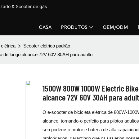
lizado & Scooter de gás
CASA
PRODUTOS
OEM/ODM
 elétrica
Scooter elétrico padrão
io de longo alcance 72V 60V 30AH para adulto
1500W 800W 1000W Electric Bike E
alcance 72V 60V 30AH para adul
O e-scooter de bicicleta elétrica de 800W-100
alcance, tornando-o perfeito para pilotos adul
seu poderoso motor e bateria de alta capacidad
prolongados, garantindo que os usuários possa