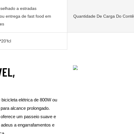
selhado a estradas
u entrega de fast food em
Quantidade De Carga Do Contê
es
20'fcl
VEL,
bicicleta elétrica de 800W ou
 para alcance prolongado.
de oferece um passeio suave e
a adeus a engarrafamentos e
ca.