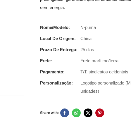
sem energia.
Nome/Modelo:
N-puma
Local De Origem:
China
Prazo De Entrega:
25 dias
Frete:
Frete marítimo/terra
Pagamento:
T/T, sindicatos ocidentais
Personalização:
Logotipo personalizado (M
unidades)
Share with: