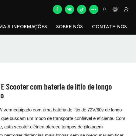
MAIS INFORMAÇÕES
SOBRE NÓS
CONTATE-NOS
 Scooter com bateria de lítio de longo
to
0W vem equipado com uma bateria de lítio de 72V/60v de longo
tos que buscam um modo de transporte confiável e eficiente. Com
e, esta scooter elétrica oferece tempos de pilotagem
m percorrer distâncias mais longas sem se preocupar em ficar