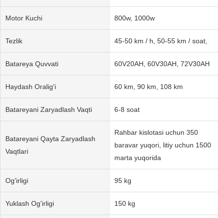
Motor Kuchi
800w, 1000w
Tezlik
45-50 km / h, 50-55 km / soat,
Batareya Quvvati
60V20AH, 60V30AH, 72V30AH
Haydash Oralig'i
60 km, 90 km, 108 km
Batareyani Zaryadlash Vaqti
6-8 soat
Rahbar kislotasi uchun 350
Batareyani Qayta Zaryadlash
baravar yuqori, litiy uchun 1500
Vaqtlari
marta yuqorida
Og'irligi
95 kg
Yuklash Og'irligi
150 kg