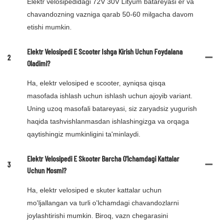
Elektr velosipedidagi 72V 30V Lityum batareyasi er va
chavandozning vazniga qarab 50-60 milgacha davom
etishi mumkin.
Elektr Velosipedi E Scooter Ishga Kirish Uchun Foydalana
2
Oladimi?
Ha, elektr velosiped e scooter, ayniqsa qisqa
masofada ishlash uchun ishlash uchun ajoyib variant.
Uning uzoq masofali batareyasi, siz zaryadsiz yugurish
haqida tashvishlanmasdan ishlashingizga va orqaga
qaytishingiz mumkinligini ta'minlaydi.
Elektr Velosipedi E Skooter Barcha O'lchamdagi Kattalar
3
Uchun Mosmi?
Ha, elektr velosiped e skuter kattalar uchun
mo'ljallangan va turli o'lchamdagi chavandozlarni
joylashtirishi mumkin. Biroq, vazn chegarasini