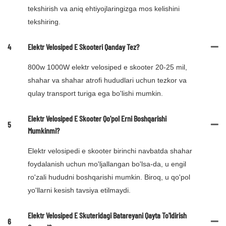
tekshirish va aniq ehtiyojlaringizga mos kelishini
tekshiring.
4
Elektr Velosiped E Skooteri Qanday Tez?
800w 1000W elektr velosiped e skooter 20-25 mil,
shahar va shahar atrofi hududlari uchun tezkor va
qulay transport turiga ega bo'lishi mumkin.
Elektr Velosiped E Skooter Qo'pol Erni Boshqarishi
5
Mumkinmi?
Elektr velosipedi e skooter birinchi navbatda shahar
foydalanish uchun mo'ljallangan bo'lsa-da, u engil
ro'zali hududni boshqarishi mumkin. Biroq, u qo'pol
yo'llarni kesish tavsiya etilmaydi.
Elektr Velosiped E Skuteridagi Batareyani Qayta To'ldirish
6