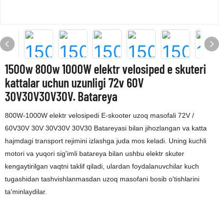
1500w 800w 1000W elektr velosiped e skuteri
kattalar uchun uzunligi 72v 60V
30V30V30V30V. Batareya
800W-1000W elektr velosipedi E-skooter uzoq masofali 72V /
60V30V 30V 30V30V 30V30 Batareyasi bilan jihozlangan va katta
hajmdagi transport rejimini izlashga juda mos keladi. Uning kuchli
motori va yuqori sig'imli batareya bilan ushbu elektr skuter
kengaytirilgan vaqtni taklif qiladi, ulardan foydalanuvchilar kuch
tugashidan tashvishlanmasdan uzoq masofani bosib o'tishlarini
ta'minlaydilar.