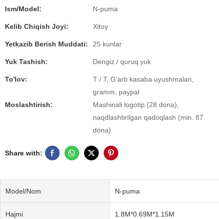
Ism/Model:
N-puma
Kelib Chiqish Joyi:
Xitoy
Yetkazib Berish Muddati:
25 kunlar
Yuk Tashish:
Dengiz / quruq yuk
To'lov:
T / T, G'arb kasaba uyushmalari,
gramm, paypal
Moslashtirish:
Mashinali logotip (28 dona),
naqdlashtirilgan qadoqlash (min. 87
dona)
Share with:
Model/Nom
N-puma
Hajmi
1.8M*0.69M*1.15M