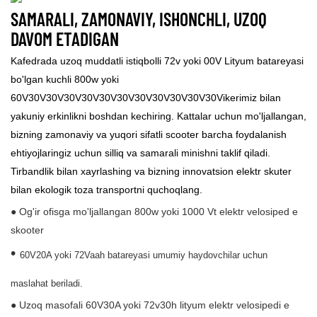
SAMARALI, ZAMONAVIY, ISHONCHLI, UZOQ
DAVOM ETADIGAN
Kafedrada uzoq muddatli istiqbolli 72v yoki 00V Lityum batareyasi
bo'lgan kuchli 800w yoki
60V30V30V30V30V30V30V30V30V30V30V30Vikerimiz bilan
yakuniy erkinlikni boshdan kechiring. Kattalar uchun mo'ljallangan,
bizning zamonaviy va yuqori sifatli scooter barcha foydalanish
ehtiyojlaringiz uchun silliq va samarali minishni taklif qiladi.
Tirbandlik bilan xayrlashing va bizning innovatsion elektr skuter
bilan ekologik toza transportni quchoqlang.
● Og'ir ofisga mo'ljallangan 800w yoki 1000 Vt elektr velosiped e
skooter
•
60V20A yoki 72Vaah batareyasi umumiy haydovchilar uchun
maslahat beriladi.
● Uzoq masofali 60V30A yoki 72v30h lityum elektr velosipedi e