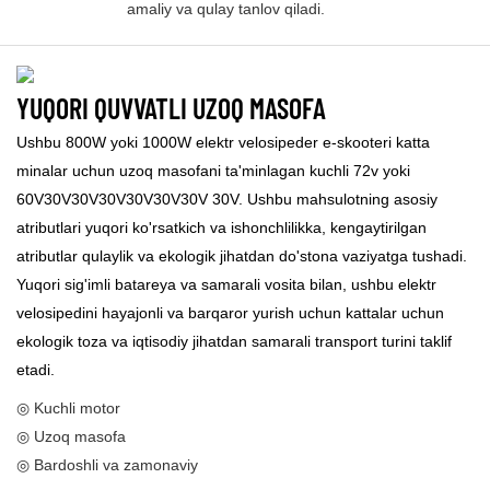
amaliy va qulay tanlov qiladi.
YUQORI QUVVATLI UZOQ MASOFA
Ushbu 800W yoki 1000W elektr velosipeder e-skooteri katta
minalar uchun uzoq masofani ta'minlagan kuchli 72v yoki
60V30V30V30V30V30V30V 30V. Ushbu mahsulotning asosiy
atributlari yuqori ko'rsatkich va ishonchlilikka, kengaytirilgan
atributlar qulaylik va ekologik jihatdan do'stona vaziyatga tushadi.
Yuqori sig'imli batareya va samarali vosita bilan, ushbu elektr
velosipedini hayajonli va barqaror yurish uchun kattalar uchun
ekologik toza va iqtisodiy jihatdan samarali transport turini taklif
etadi.
◎ Kuchli motor
◎ Uzoq masofa
◎ Bardoshli va zamonaviy