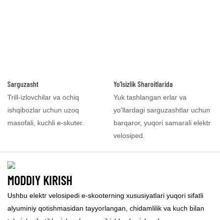
Sarguzasht
Yo'lsizlik Sharoitlarida
Trill-izlovchilar va ochiq
Yuk tashlangan erlar va
ishqibozlar uchun uzoq
yo'llardagi sarguzashtlar uchun
masofali, kuchli e-skuter.
barqaror, yuqori samarali elektr
velosiped.
MODDIY KIRISH
Ushbu elektr velosipedi e-skooterning xususiyatlari yuqori sifatli
alyuminiy qotishmasidan tayyorlangan, chidamlilik va kuch bilan