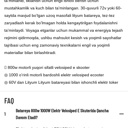
ta'minlanib, tiklanish uchun engil ishlov berish uchun
mustahkamlik va kuch bilan ta'minlangan. 30-quvurli 72v yoki 60-
saytda mavjud bo'lgan uzoq masofali lityum batareya, tez-tez
zaryadlash kerak bo'lmagan holda kengaytirilgan foydalanishni
ta'minlaydi. Voyaga etganlar uchun mukammal va energiya tejash
rejimini qidirmoqda, ushbu mahsulot kesish va yoqimli sayohatlar
tajribasi uchun eng zamonaviy texnikalarni engil va yoqimli
materiallar bilan birlashtiradi.
 800w motorli yuqori sifatli velosiped e skooter
◎ 1000 o'rinli motorli bardoshli elektr velosiped ecooter
◎ 60V dan Lityum Lityum batareyasi bilan ishonchli elektr toker
FAQ
Batareya 800w 1000W Elektr Velosiped E Skuterida Qancha
1
Davom Etadi?