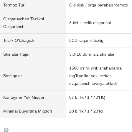
Tormoz Turi
Old disk / orqa baraban tormozi
O'zgaruvchan Tezlikni
3-tishli tezlik o'zgarishi
O'zgartirish
Tezlik O'lchagich
LCD raqamli tezligi
Shinalar Hajmi
3.0-10 Burunsiz shinalar
1500 o'rinli yirik shaharlarda
Boshqalar
tog'li yo'llar yoki tezkor
ovqatlanish tavsiya etiladi
Konteyner Yuk Miqdori
87 birlik / 1 * 40'HQ
Minimal Buyurtma Miqdori
28 birlik / 1 * 20'fcl