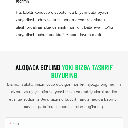
Osonmi?
Ha, Elektr konduce e scooter-da Lityum batareyasini
zaryadlash oddiy va uni standart devor rozetkaga
ulash orqali amalga oshirish mumkin. Batareyani to'liq
zaryadlash uchun odatda 4-6 soat davom etadi.
ALOQADA BO'LING
YOKI BIZGA TASHRIF
BUYURING
Biz mahsulotlarimizni sotib oladigan har bir mijozga eng muhim
xizmat va ajoyib sifat va yaxshi sifat va qadriyatlarni taqdim
etishga sodiqmiz. Agar sizning buyurtmangiz haqida biron bir
savolingiz bo'lsa, iltimos biz bilan bog'laning.
Ism