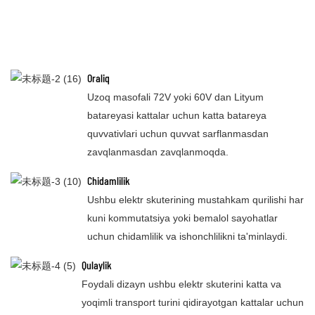
Oraliq
Uzoq masofali 72V yoki 60V dan Lityum
batareyasi kattalar uchun katta batareya
quvvativlari uchun quvvat sarflanmasdan
zavqlanmasdan zavqlanmoqda.
Chidamlilik
Ushbu elektr skuterining mustahkam qurilishi har
kuni kommutatsiya yoki bemalol sayohatlar
uchun chidamlilik va ishonchlilikni ta'minlaydi.
Qulaylik
Foydali dizayn ushbu elektr skuterini katta va
yoqimli transport turini qidirayotgan kattalar uchun