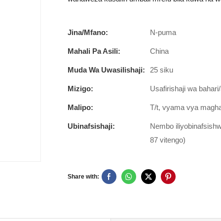
Jina/Mfano:
N-puma
Mahali Pa Asili:
China
Muda Wa Uwasilishaji:
25 siku
Mizigo:
Usafirishaji wa bahari/
Malipo:
T/t, vyama vya maghar
Ubinafsishaji:
Nembo iliyobinafsishwa
87 vitengo)
Share with: