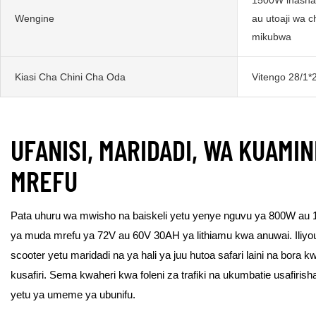
Wengine
au utoaji wa c
mikubwa
Kiasi Cha Chini Cha Oda
Vitengo 28/1*2
UFANISI, MARIDADI, WA KUAMI
MREFU
Pata uhuru wa mwisho na baiskeli yetu yenye nguvu ya 800W au 100
ya muda mrefu ya 72V au 60V 30AH ya lithiamu kwa anuwai. Ili
scooter yetu maridadi na ya hali ya juu hutoa safari laini na bora k
kusafiri. Sema kwaheri kwa foleni za trafiki na ukumbatie usafirisha
yetu ya umeme ya ubunifu.