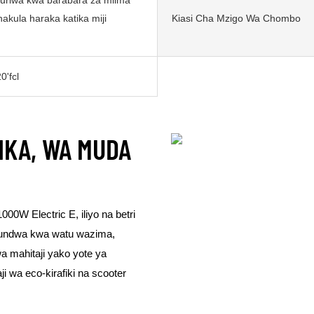
hakula haraka katika miji
Kiasi Cha Mzigo Wa Chombo
0'fcl
NIKA, WA MUDA
0W Electric E, iliyo na betri
youndwa kwa watu wazima,
wa mahitaji yako yote ya
ji wa eco-kirafiki na scooter