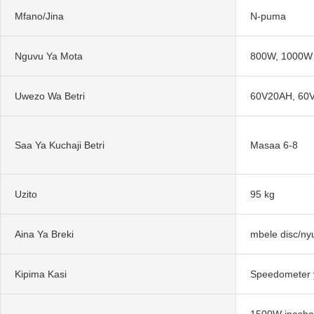
Mfano/Jina
N-puma
Nguvu Ya Mota
800W, 1000W
Uwezo Wa Betri
60V20AH, 60
Saa Ya Kuchaji Betri
Masaa 6-8
Uzito
95 kg
Aina Ya Breki
mbele disc/n
Kipima Kasi
Speedometer y
1500W inasha