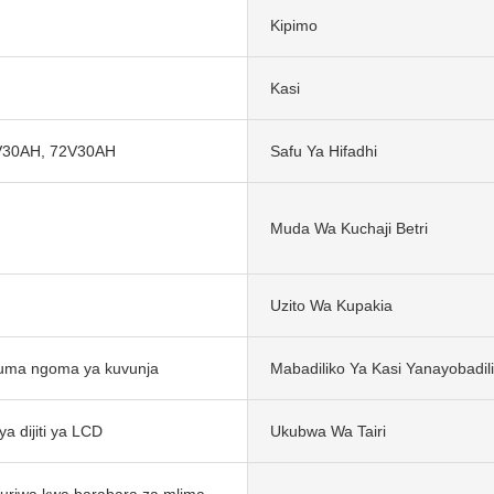
Kipimo
Kasi
V30AH, 72V30AH
Safu Ya Hifadhi
Muda Wa Kuchaji Betri
Uzito Wa Kupakia
yuma ngoma ya kuvunja
Mabadiliko Ya Kasi Yanayobadil
a dijiti ya LCD
Ukubwa Wa Tairi
uriwa kwa barabara za mlima