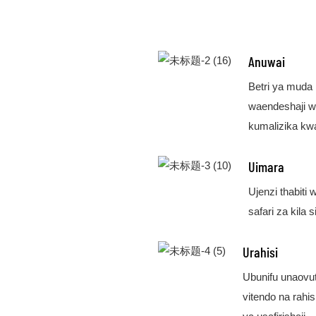
Anuwai
Betri ya muda
waendeshaji wa
kumalizika kw
Uimara
Ujenzi thabit
safari za kila 
Urahisi
Ubunifu unaovut
vitendo na rahi