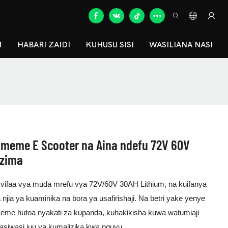
M
HABARI ZAIDI
KUHUSU SISI
WASILIANA NASI
meme E Scooter na Aina ndefu 72V 60V
azima
vifaa vya muda mrefu vya 72V/60V 30AH Lithium, na kuifanya
ia ya kuaminika na bora ya usafirishaji. Na betri yake yenye
umeme hutoa nyakati za kupanda, kuhakikisha kuwa watumiaji
asiwasi juu ya kumalizika kwa nguvu.