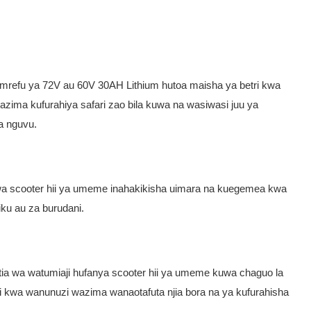
 mrefu ya 72V au 60V 30AH Lithium hutoa maisha ya betri kwa
zima kufurahiya safari zao bila kuwa na wasiwasi juu ya
a nguvu.
i wa scooter hii ya umeme inahakikisha uimara na kuegemea kwa
siku au za burudani.
ia wa watumiaji hufanya scooter hii ya umeme kuwa chaguo la
si kwa wanunuzi wazima wanaotafuta njia bora na ya kufurahisha