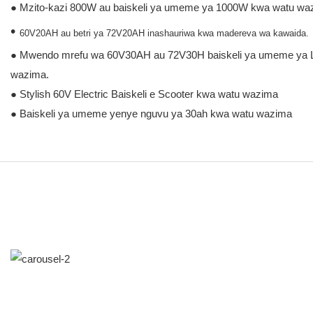
● Mzito-kazi 800W au baiskeli ya umeme ya 1000W kwa watu w
•
60V20AH au betri ya 72V20AH inashauriwa kwa madereva wa kawaida.
● Mwendo mrefu wa 60V30AH au 72V30H baiskeli ya umeme ya Li
wazima.
● Stylish 60V Electric Baiskeli e Scooter kwa watu wazima
● Baiskeli ya umeme yenye nguvu ya 30ah kwa watu wazima