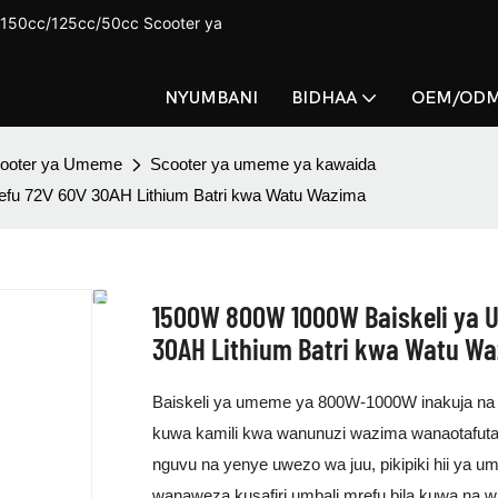
150cc/125cc/50cc Scooter ya
NYUMBANI
BIDHAA
OEM/OD
Scooter ya Umeme
Scooter ya umeme ya kawaida
fu 72V 60V 30AH Lithium Batri kwa Watu Wazima
1500W 800W 1000W Baiskeli ya U
30AH Lithium Batri kwa Watu W
Baiskeli ya umeme ya 800W-1000W inakuja na 
kuwa kamili kwa wanunuzi wazima wanaotafuta nj
nguvu na yenye uwezo wa juu, pikipiki hii ya 
wanaweza kusafiri umbali mrefu bila kuwa na w