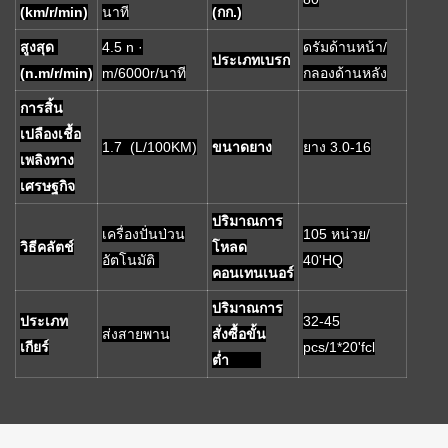
(km/r/min)
นาที
(กก.)
สูงสุด
4.5 n ·
ดรัมด้านหน้า/
ประเภทเบรก
(n.m/r/min)
m/6000r/นาที
กลองด้านหลัง
การสิ้น
เปลืองเชื้อ
1.7 (L/100KM)
ขนาดยาง
ยาง 3.0-16
เพลิงทาง
เศรษฐกิจ
ปริมาณการ
เครื่องปั่นป่วน
105 หน่วย/
วิธีคลัตช์
โหลด
อัตโนมัติ
40'HQ
คอนเทนเนอร์
ปริมาณการ
ประเภท
32-45
ส่งสายพาน
สั่งซื้อขั้น
เกียร์
pcs/1*20'fcl
ต่ำ