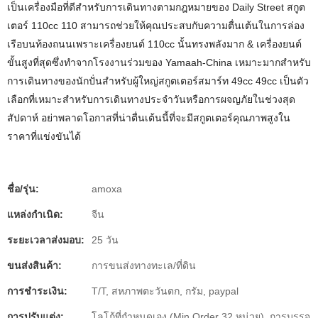
เป็นเครื่องมือที่ดีสำหรับการเดินทางตามกฎหมายของ Daily Street สกูต
เตอร์ 110cc 110 สามารถช่วยให้คุณประสบกับความตื่นเต้นในการล่อง
เรือบนท้องถนนเพราะเครื่องยนต์ 110cc นั้นทรงพลังมาก & เครื่องยนต์
ขั้นสูงที่สุดซึ่งทำจากโรงงานร่วมของ Yamaah-China เหมาะมากสำหรับ
การเดินทางของนักปั่นสำหรับผู้ใหญ่สกูตเตอร์สมาร์ท 49cc 49cc เป็นตัว
เลือกที่เหมาะสำหรับการเดินทางประจำวันหรือการผจญภัยในช่วงสุด
สัปดาห์ อย่าพลาดโอกาสที่น่าตื่นเต้นนี้ที่จะมีสกูตเตอร์คุณภาพสูงใน
ราคาที่แข่งขันได้
ชื่อ/รุ่น:
amoxa
แหล่งกำเนิด:
จีน
ระยะเวลาส่งมอบ:
25 วัน
ขนส่งสินค้า:
การขนส่งทางทะเล/ที่ดิน
การชำระเงิน:
T/T, สหภาพตะวันตก, กรัม, paypal
การปรับแต่ง:
โลโก้ที่กำหนดเอง (Min Order 32 หน่วย), การบรรจุ