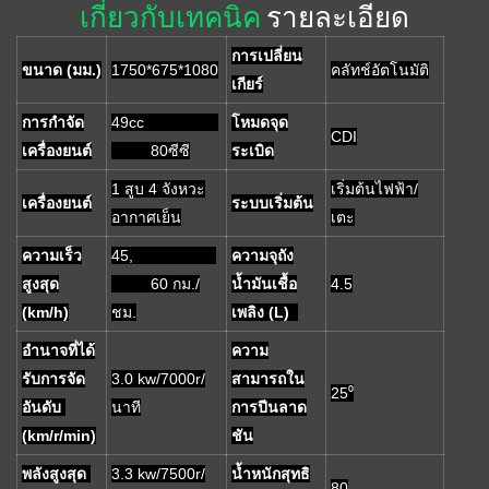
เกี่ยวกับเทคนิค
รายละเอียด
การเปลี่ยน
ขนาด (มม.)
1750*675*1080
คลัทช์อัตโนมัติ
เกียร์
การกำจัด
49cc
โหมดจุด
CDI
เครื่องยนต์
80ซีซี
ระเบิด
1 สูบ 4 จังหวะ
เริ่มต้นไฟฟ้า/
เครื่องยนต์
ระบบเริ่มต้น
อากาศเย็น
เตะ
ความเร็ว
45,
ความจุถัง
สูงสุด
60 กม./
น้ำมันเชื้อ
4.5
(km/h)
ชม.
เพลิง (L)
อำนาจที่ได้
ความ
รับการจัด
3.0 kw/7000r/
สามารถใน
25⁰
อันดับ
นาที
การปีนลาด
(km/r/min)
ชัน
พลังสูงสุด
3.3 kw/7500r/
น้ำหนักสุทธิ
80