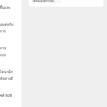
องค์กรใหม่
ขึ้นและ
อมต่อกับ
นการ
งการ
ะแบบ
บไดนามิก
้อย่างมี
ซต์ B2B