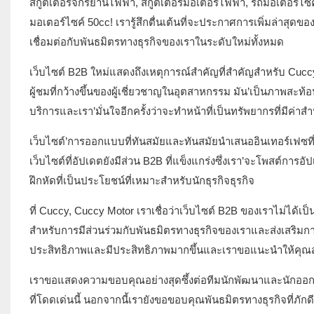
สกู๊ตเตอร์จักรยานไฟฟ้า, สกู๊ตเตอร์มอเตอร์ไฟฟ้า, รถมอเตอร์ไ
มอเตอร์ไซค์ 50cc! เรารู้สึกตื่นเต้นที่จะประกาศการเพิ่มล่า
เชื่อมต่อกับพันธมิตรทางธุรกิจของเราในระดับใหม่ทั้งหมด
เว็บไซต์ B2B ใหม่แสดงถึงเหตุการณ์สำคัญที่สำคัญสำหรับ Cuc
ผู้ชมที่กว้างขึ้นของผู้เชี่ยวชาญในอุตสาหกรรม มัน’เป็นภาพสะ
บริการและเรา’มั่นใจอีกครั้งว่าจะทำหน้าที่เป็นทรัพยากรที่มีค่า
เว็บไซต์’การออกแบบที่ทันสมัยและทันสมัยนำเสนออินเทอร์เฟซที
เว็บไซต์ที่อัปเดตยังมีส่วน B2B ที่แข็งแกร่งซึ่งเรา’จะโพสต์กา
ฝึกหัดที่เป็นประโยชน์ที่เหมาะสำหรับนักธุรกิจธุรกิจ
ที่ Cuccy, Cuccy Motor เราเชื่อว่าเว็บไซต์ B2B ของเราไม่ได
สำหรับการมีส่วนร่วมกับพันธมิตรทางธุรกิจของเราและส่งเสริมกา
ประสิทธิภาพและมีประสิทธิภาพมากขึ้นและเราขอแนะนำให้คุณ
เราขอแสดงความขอบคุณอย่างสุดซึ้งต่อทีมนักพัฒนาและนักออก
ที่โดดเด่นนี้ นอกจากนี้เรายังขอขอบคุณพันธมิตรทางธุรกิจที่ภั