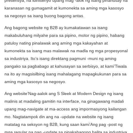
presensya, na idinisenyo upang mag -alok ng isang pinahusay na
karanasan ng gumagamit at kumonekta sa aming mga kasosyo
sa negosyo sa isang buong bagong antas.
Ang bagong website ng B2B ay kumakatawan sa isang
makabuluhang milyahe para sa pipino, motor ng pipino, habang
patuloy nating pinalawak ang aming mga kakayahan at
kumonekta sa isang mas malawak na madla ng mga propesyonal
sa industriya. Ito’s isang direktang pagmuni -muni ng aming
pangako sa pagbabago at kahusayan sa serbisyo, at kami’Tiwala
na ito ay magsisilbing isang mahalagang mapagkukunan para sa
aming mga kasosyo sa negosyo.
Ang website’Nag-aalok ang S Sleek at Modern Design ng isang
malinis at madaling gamitin na interface, na ginagawang madali
upang mag-navigate at ma-access ang impormasyong kailangan
mo. Nagtatampok din ang na -update na website ng isang
matatag na seksyon ng B2B, kung saan kami’Ang pag -post ng
mga regular na pag -update sa pinakabagong balita sa industriya,