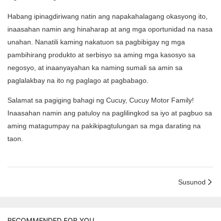
Habang ipinagdiriwang natin ang napakahalagang okasyong ito,
inaasahan namin ang hinaharap at ang mga oportunidad na nasa
unahan. Nanatili kaming nakatuon sa pagbibigay ng mga
pambihirang produkto at serbisyo sa aming mga kasosyo sa
negosyo, at inaanyayahan ka naming sumali sa amin sa
paglalakbay na ito ng paglago at pagbabago.
Salamat sa pagiging bahagi ng Cucuy, Cucuy Motor Family!
Inaasahan namin ang patuloy na paglilingkod sa iyo at pagbuo sa
aming matagumpay na pakikipagtulungan sa mga darating na
taon.
Susunod
RECOMMENDED FOR YOU