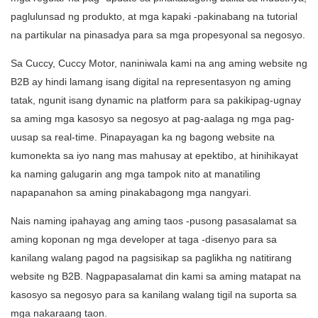
paglulunsad ng produkto, at mga kapaki -pakinabang na tutorial
na partikular na pinasadya para sa mga propesyonal sa negosyo.
Sa Cuccy, Cuccy Motor, naniniwala kami na ang aming website ng
B2B ay hindi lamang isang digital na representasyon ng aming
tatak, ngunit isang dynamic na platform para sa pakikipag-ugnay
sa aming mga kasosyo sa negosyo at pag-aalaga ng mga pag-
uusap sa real-time. Pinapayagan ka ng bagong website na
kumonekta sa iyo nang mas mahusay at epektibo, at hinihikayat
ka naming galugarin ang mga tampok nito at manatiling
napapanahon sa aming pinakabagong mga nangyari.
Nais naming ipahayag ang aming taos -pusong pasasalamat sa
aming koponan ng mga developer at taga -disenyo para sa
kanilang walang pagod na pagsisikap sa paglikha ng natitirang
website ng B2B. Nagpapasalamat din kami sa aming matapat na
kasosyo sa negosyo para sa kanilang walang tigil na suporta sa
mga nakaraang taon.