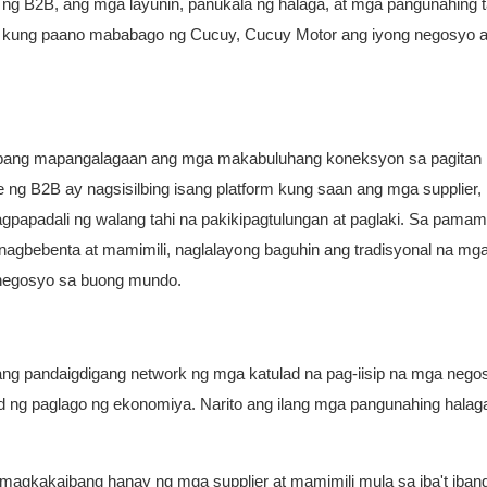
e ng B2B, ang mga layunin, panukala ng halaga, at mga pangunahing
in kung paano mababago ng Cucuy, Cucuy Motor ang iyong negosyo a
 upang mapangalagaan ang mga makabuluhang koneksyon sa pagitan
 ng B2B ay nagsisilbing isang platform kung saan ang mga supplier,
nagpapadali ng walang tahi na pakikipagtulungan at paglaki. Sa pamam
agbebenta at mamimili, naglalayong baguhin ang tradisyonal na mg
 negosyo sa buong mundo.
ng pandaigdigang network ng mga katulad na pag-iisip na mga nego
 ng paglago ng ekonomiya. Narito ang ilang mga pangunahing halag
 magkakaibang hanay ng mga supplier at mamimili mula sa iba't iba