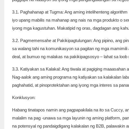
3.1. Paghahanap at Tugma: Ang aming intelihenteng algorithm
iyo upang mabilis na mahanap ang nais na mga produkto o se
iyong mga kagustuhan. Makatipid ng oras, dagdagan ang kah
3.2. Pagmemensahe at Pakikipagtulungan: Ang pipino, ang 
sa walang tahi na komunikasyon sa pagitan ng mga mamimili 
deal, at bumuo ng malakas na pakikipagsosyo – lahat sa loob ng
3.3. Katiyakan sa Kalakal: Ang tiwala at pagiging maaasah
Nag-aalok ang aming programa ng katiyakan sa kalakalan laban
paghahatid, at pinoprotektahan ang iyong mga interes sa panan
Konklusyon:
Habang tinatapos namin ang pagpapakilala na ito sa Cuccy, 
malalim na pag -unawa sa mga layunin ng aming platform, pa
na potensyal ng pandaigdigang kalakalan ng B2B, palawakin 