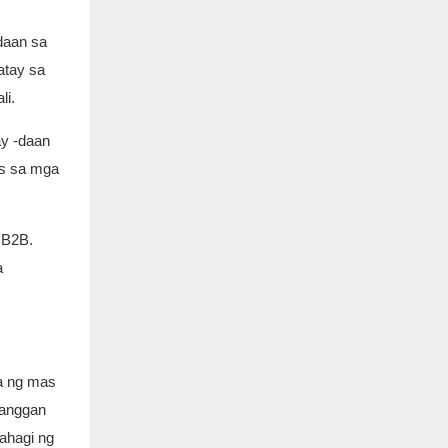
daan sa
atay sa
li.
y -daan
os sa mga
 B2B.
a
a ng mas
hanggan
ahagi ng