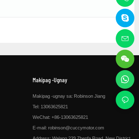
Makipag -ugnay
Makipag -ugnay sa: Robinson Jiang
Tel: 13063625821
WeChat: +86-13063625821
E-mail:
robinson@cuccymotor.com
Address:
Walang 239 Zhenfa Road, New District,