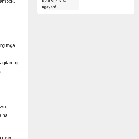
 tampok.
B2B! Suriin ito ngayon!
t
 ng mga
agitan ng
a
syo,
a na
ng mga