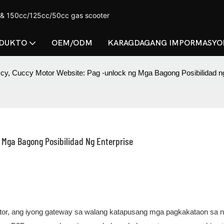
 & 150cc/125cc/50cc gas scooter
DUKTO
OEM/ODM
KARAGDAGANG IMPORMASYO
cy, Cuccy Motor Website: Pag -unlock ng Mga Bagong Posibilidad ng
 Mga Bagong Posibilidad Ng Enterprise
otor, ang iyong gateway sa walang katapusang mga pagkakataon sa 