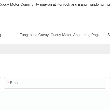
 Cucuy Motor Community ngayon at i -unlock ang isang mundo ng mg
Narito ang aming bagong website ng B2B! Suriin ito ngayon!
Tungkol sa Cucuy, Cucuy Motor: Ang aming Paglalakbay at Ano ang Ginagawa sa Amin
S
Email