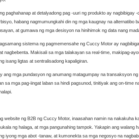
 ng paghahanap at detalyadong pag -uuri ng produkto ay nagbibigay -
rbisyo, habang nagmumungkahi din ng mga kaugnay na alternatibo b
usayan, at gumawa ng mga desisyon na hinihimok ng data nang mada
pinagsamang sistema ng pagmemensahe ng Cuccy Motor ay nagbibiga
at nagbebenta. Makisali sa mga talakayan sa real-time, makipag-ay
 isang ligtas at sentralisadong kapaligiran.
an ay ang mga pundasyon ng anumang matagumpay na transaksyon ng
 sa mga pag-iingat laban sa hindi pagsunod, tinitiyak ang on-time n
alapi.
ang website ng B2B ng Cuccy Motor, inaasahan namin na nakakuha k
nukala ng halaga, at mga pangunahing tampok. Yakapin ang walang 
ang iyong mga abot -tanaw, at kumonekta sa mga negosyo na nagbab