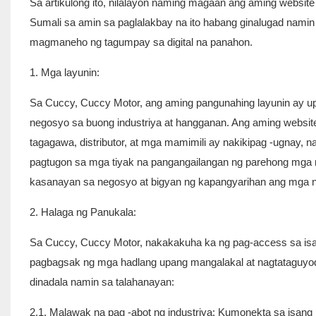
Sa artikulong ito, nilalayon naming magaan ang aming websit
Sumali sa amin sa paglalakbay na ito habang ginalugad nam
magmaneho ng tagumpay sa digital na panahon.
1. Mga layunin:
Sa Cuccy, Cuccy Motor, ang aming pangunahing layunin ay
negosyo sa buong industriya at hangganan. Ang aming website
tagagawa, distributor, at mga mamimili ay nakikipag -ugnay, 
pagtugon sa mga tiyak na pangangailangan ng parehong mga n
kasanayan sa negosyo at bigyan ng kapangyarihan ang mga
2. Halaga ng Panukala:
Sa Cuccy, Cuccy Motor, nakakakuha ka ng pag-access sa isa
pagbagsak ng mga hadlang upang mangalakal at nagtataguyod
dinadala namin sa talahanayan:
2.1. Malawak na pag -abot ng industriya: Kumonekta sa isang