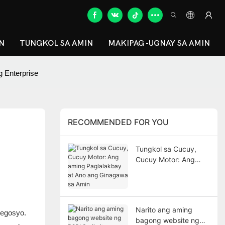
N
TUNGKOL SA AMIN
MAKIPAG -UGNAY SA AMIN
 Enterprise
RECOMMENDED FOR YOU
Tungkol sa Cucuy,
Cucuy Motor: Ang
aming Paglalakbay at
Ano ang Ginagawa sa
Amin
Narito ang aming
negosyo.
bagong website ng