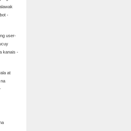
malawak
ot -
ng user-
Cucuy
 kanais -
ala at
 na
y
na