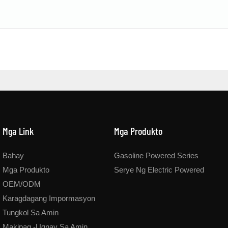
Mga Link
Mga Produkto
Bahay
Gasoline Powered Series
Mga Produkto
Serye Ng Electric Powered
OEM/ODM
Karagdagang Impormasyon
Tungkol Sa Amin
Makipag -ugnay Sa Amin