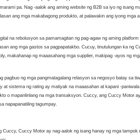
at marami pa. Nag -aalok ang aming website ng B2B sa iyo ng isang 
asan ang mga makabagong produkto, at palawakin ang iyong mga ab
digital na rebolusyon sa pamamagitan ng pag-agaw ng aming platform 
awasan ang mga gastos sa pagpapatakbo. Cucuy, tinutulungan ka ng 
ply, makahanap ng maaasahang mga supplier, makipag -ayos ng mga
ng pagbuo ng mga pangmatagalang relasyon sa negosyo batay sa tiw
 at sistema ng rating ay matiyak na maaasahan at kapani -paniwala
ukto o mapanlinlang na mga transaksyon. Cuccy, ang Cuccy Motor a
sa napapanatiling tagumpay.
g Cuccy, Cuccy Motor ay nag-aalok ng isang hanay ng mga tampok 
yo: