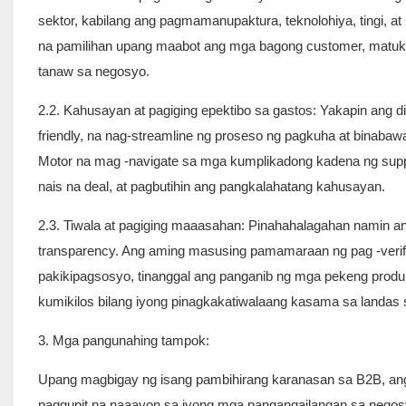
sektor, kabilang ang pagmamanupaktura, teknolohiya, tingi, 
na pamilihan upang maabot ang mga bagong customer, matukl
tanaw sa negosyo.
2.2. Kahusayan at pagiging epektibo sa gastos: Yakapin ang 
friendly, na nag-streamline ng proseso ng pagkuha at binab
Motor na mag -navigate sa mga kumplikadong kadena ng sup
nais na deal, at pagbutihin ang pangkalahatang kahusayan.
2.3. Tiwala at pagiging maaasahan: Pinahahalagahan namin a
transparency. Ang aming masusing pamamaraan ng pag -verify
pakikipagsosyo, tinanggal ang panganib ng mga pekeng prod
kumikilos bilang iyong pinagkakatiwalaang kasama sa landas 
3. Mga pangunahing tampok:
Upang magbigay ng isang pambihirang karanasan sa B2B, an
paggupit na naaayon sa iyong mga pangangailangan sa negos