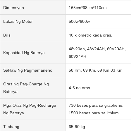
Dimensyon
165cm*68cm*110cm
Lakas Ng Motor
500w/600w
Bilis
40 kilometro kada oras,
48v20ah, 48V24AH, 60V20AH,
Kapasidad Ng Baterya
60V24AH
Saklaw Ng Pagmamaneho
58 Km, 69 Km, 69 Km 83 Km
Oras Ng Pag-Charge Ng
4-6 na oras
Baterya
Mga Oras Ng Pag-Recharge
730 beses para sa graphene,
Ng Baterya
1500 beses para sa lithium
Timbang
65-90 kg