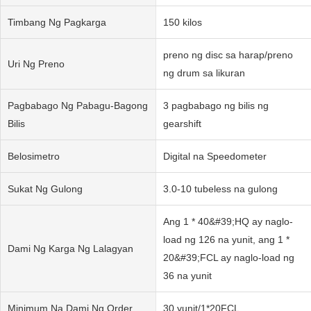
Timbang Ng Pagkarga
150 kilos
preno ng disc sa harap/preno
Uri Ng Preno
ng drum sa likuran
Pagbabago Ng Pabagu-Bagong
3 pagbabago ng bilis ng
Bilis
gearshift
Belosimetro
Digital na Speedometer
Sukat Ng Gulong
3.0-10 tubeless na gulong
Ang 1 * 40&#39;HQ ay naglo-
load ng 126 na yunit, ang 1 *
Dami Ng Karga Ng Lalagyan
20&#39;FCL ay naglo-load ng
36 na yunit
Minimum Na Dami Ng Order
30 yunit/1*20FCL