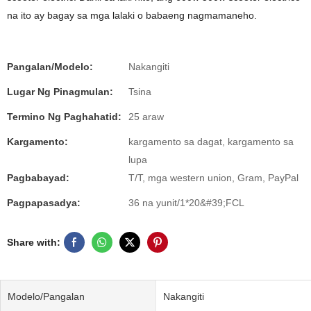
na ito ay bagay sa mga lalaki o babaeng nagmamaneho.
Pangalan/Modelo:
Nakangiti
Lugar Ng Pinagmulan:
Tsina
Termino Ng Paghahatid:
25 araw
Kargamento:
kargamento sa dagat, kargamento sa
lupa
Pagbabayad:
T/T, mga western union, Gram, PayPal
Pagpapasadya:
36 na yunit/1*20&#39;FCL
Share with:
Modelo/Pangalan
Nakangiti