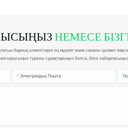
НЫСЫҢЫЗ
НЕМЕСЕ БІЗГЕ
 алатын барлық клиенттерге ең мұқият және сапалы қызмет көрсету
тапсырысыңыз туралы сұрақтарыңыз болса, бізге хабарласыңыз
Электрондық Пошта
Те