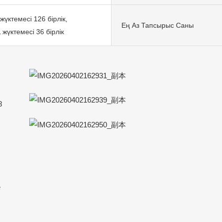
үктемесі 126 бірлік,
Ең Аз Тапсырыс Саны
жүктемесі 36 бірлік
8
е