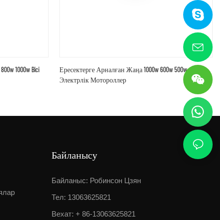
0w 1000w Bici
Ересектерге Арналған Жаңа 1000w 600w 500w
Электрлік Мотороллер
Байланысу
Байланыс: Робинсон Цзян
ялар
Тел: 13063625821
Вехат: + 86-13063625821