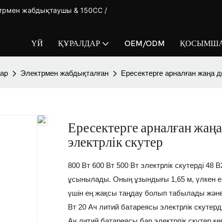
ктрмен жабдықтаушы & 150CC /
ҮЙ
ҚҰРАЛДАР
OEM/ODM
ҚОСЫМША
лар
Электрмен жабдықталған
Ересектерге арналған жаңа д
Ересектерге арналған жаңа
электрлік скутер
800 Вт 600 Вт 500 Вт электрлік скутерді 48 
ұсынылады. Оның ұзындығы 1,65 м, үлкен ем
үшін ең жақсы таңдау болып табылады және
Вт 20 Ач литий батареясы электрлік скутерд
Ач литий батареясы бар электрлік скутер кө