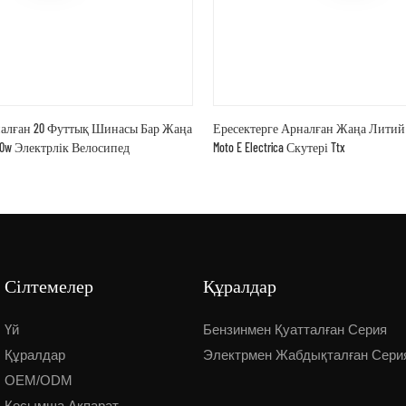
налған 20 Футтық Шинасы Бар Жаңа
Ересектерге Арналған Жаңа Литий 80
00w Электрлік Велосипед
Moto E Electrica Скутері Ttx
Сілтемелер
Құралдар
Үй
Бензинмен Қуатталған Серия
Құралдар
Электрмен Жабдықталған Сери
OEM/ODM
Қосымша Ақпарат