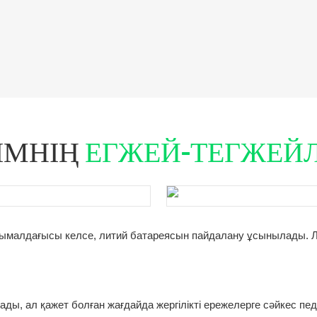
ІМНІҢ
ЕГЖЕЙ-ТЕГЖЕЙЛ
сымалдағысы келсе, литий батареясын пайдалану ұсынылады. Л
ады, ал қажет болған жағдайда жергілікті ережелерге сәйкес пе