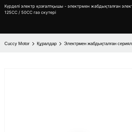
Күрделі электр қозғалтқышы - электрмен жабдықталған эле
125CC / 50CC газ скутері
Cuccy Motor
Құралдар
Электрмен жабдықталған серия