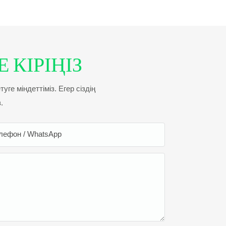
 КІРІҢІЗ
ге міндеттіміз. Егер сіздің
.
лефон / WhatsApp