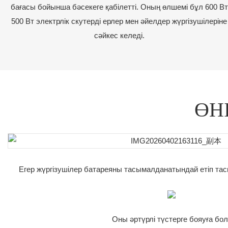
бағасы бойынша бәсекеге қабілетті. Оның өлшемі бұл 600 Вт
500 Вт электрлік скутерді ерлер мен әйелдер жүргізушілеріне
сәйкес келеді.
ӨН
Егер жүргізушілер батареяны тасымалданатындай етіп та
Оны әртүрлі түстерге бояуға бол