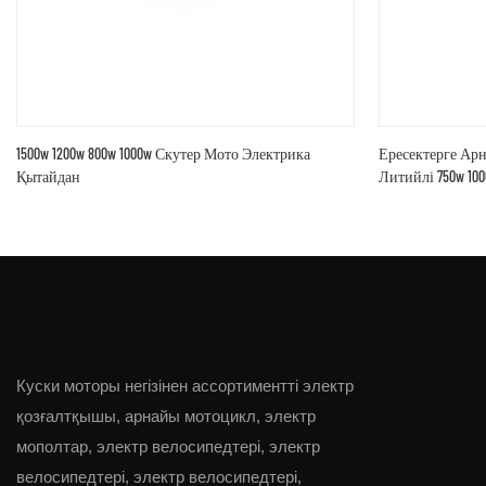
1500w 1200w 800w 1000w Скутер Мото Электрика
Ересектерге Ар
Қытайдан
Литийлі 750w 10
Куски моторы негізінен ассортиментті электр
қозғалтқышы, арнайы мотоцикл, электр
мополтар, электр велосипедтері, электр
велосипедтері, электр велосипедтері,