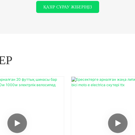
ҚАЗІР СҰРАУ ЖІБЕРІҢІЗ
ЕР