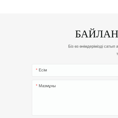
БАЙЛА
Біз өз өнімдерімізді сатып
Есім
Мазмұны