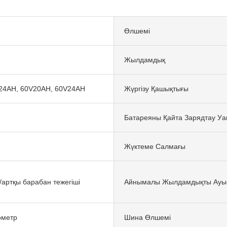
Өлшемі
Жылдамдық
24AH, 60V20AH, 60V24AH
Жүргізу Қашықтығы
Батареяны Қайта Зарядтау Уа
Жүктеме Салмағы
/артқы барабан тежегіші
Айнымалы Жылдамдықты Ауы
ометр
Шина Өлшемі