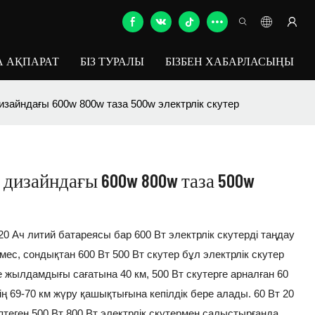
 АҚПАРАТ
БІЗ ТУРАЛЫ
БІЗБЕН ХАБАРЛАСЫҢЫ
изайндағы 600w 800w таза 500w электрлік скутер
 дизайндағы 600w 800w таза 500w
В20 Ач литий батареясы бар 600 Вт электрлік скутерді таңдау
ес, сондықтан 600 Вт 500 Вт скутер бұл электрлік скутер
 жылдамдығы сағатына 40 км, 500 Вт скутерге арналған 60
ің 69-70 км жүру қашықтығына кепілдік бере алады. 60 Вт 20
птеген 500 Вт 800 Вт электрлік скутермен салыстырғанда