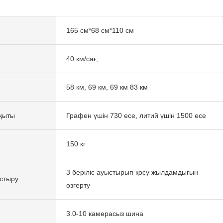
165 см*68 см*110 см
40 км/сағ,
58 км, 69 км, 69 км 83 км
қыты
Графен үшін 730 есе, литий үшін 1500 есе
150 кг
3 беріліс ауыстырып қосу жылдамдығын
стыру
өзгерту
3.0-10 камерасыз шина