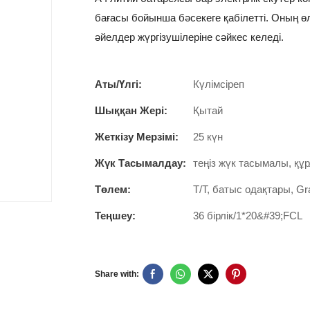
бағасы бойынша бәсекеге қабілетті. Оның өл
әйелдер жүргізушілеріне сәйкес келеді.
Аты/Үлгі:
Күлімсіреп
Шыққан Жері:
Қытай
Жеткізу Мерзімі:
25 күн
Жүк Тасымалдау:
теңіз жүк тасымалы, қ
Төлем:
T/T, батыс одақтары, Gr
Теңшеу:
36 бірлік/1*20&#39;FCL
Share with: