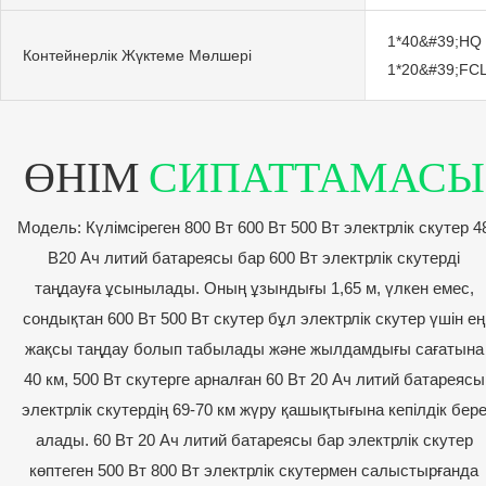
1*40&#39;HQ ж
Контейнерлік Жүктеме Мөлшері
1*20&#39;FCL 
ӨНІМ
СИПАТТАМАСЫ
Модель: Күлімсіреген 800 Вт 600 Вт 500 Вт электрлік скутер 4
В20 Ач литий батареясы бар 600 Вт электрлік скутерді
таңдауға ұсынылады. Оның ұзындығы 1,65 м, үлкен емес,
сондықтан 600 Вт 500 Вт скутер бұл электрлік скутер үшін ең
жақсы таңдау болып табылады және жылдамдығы сағатына
40 км, 500 Вт скутерге арналған 60 Вт 20 Ач литий батареясы
электрлік скутердің 69-70 км жүру қашықтығына кепілдік бер
алады. 60 Вт 20 Ач литий батареясы бар электрлік скутер
көптеген 500 Вт 800 Вт электрлік скутермен салыстырғанда