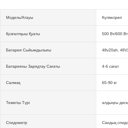
Модель/Атауы
Күлімсіреп
Қозғалтқыш Қуаты
500 Вт/600 Вт
Батарея Сыйымдылығы
48v20ah, 48V
Батареяны Зарядтау Сағаты
4-6 сағат
Салмақ
65-90 кг
Тежегіш Түрі
алдыңғы диск
Спидометр
Сандық спид