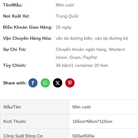
Tên/Mẫu:
Mỉm cười
Nơi Xuất Xứ:
Trung Quốc
Điều Khoản Giao Hàng:
25 ngày
Vận Chuyển Hàng Hóa:
vận tải đường biển, vận tải đường bộ
Sự Chi Trả:
Chuyển khoản ngân hàng, Western
Union, Gram, PayPal
Tùy Chỉnh:
36 kiện/1 container 20 feet
Share with:
Mẫu/Tên
Mỉm cười
Kích Thước
165cm*68cm*110cm
Công Suất Động Cơ
500w/600w