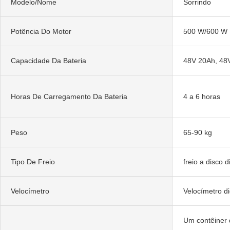
Modelo/Nome
Sorrindo
Potência Do Motor
500 W/600 W
Capacidade Da Bateria
48V 20Ah, 48
Horas De Carregamento Da Bateria
4 a 6 horas
Peso
65-90 kg
Tipo De Freio
freio a disco d
Velocímetro
Velocímetro di
Um contêiner 