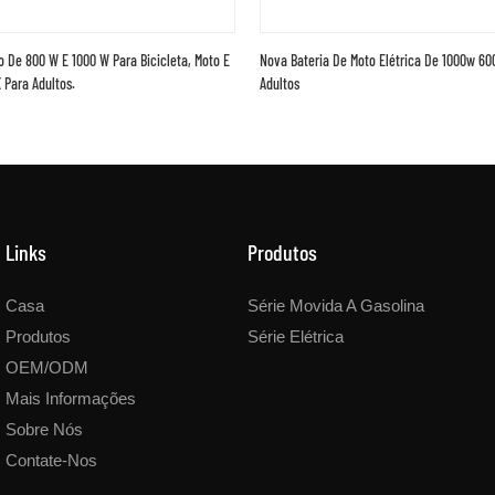
o De 800 W E 1000 W Para Bicicleta, Moto E
Nova Bateria De Moto Elétrica De 1000w 6
 Para Adultos.
Adultos
Links
Produtos
Casa
Série Movida A Gasolina
Produtos
Série Elétrica
OEM/ODM
Mais Informações
Sobre Nós
Contate-Nos