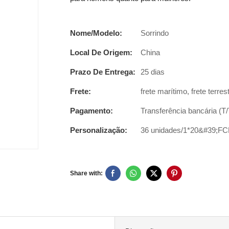
Nome/Modelo:
Sorrindo
Local De Origem:
China
Prazo De Entrega:
25 dias
Frete:
frete marítimo, frete terres
Pagamento:
Transferência bancária (T
Personalização:
36 unidades/1*20&#39;FC
Share with: