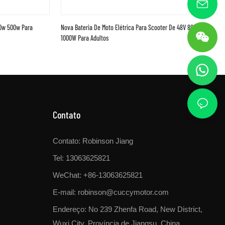
00w 500w Para
Nova Bateria De Moto Elétrica Para Scooter De 48V 800W
1000W Para Adultos
Contato
Contato: Robinson Jiang
Tel: 13063625821
WeChat: +86-13063625821
E-mail:
robinson@cuccymotor.com
Endereço:
No 239 Zhenfa Road, New District,
Wuxi City, Província de Jiangsu, China