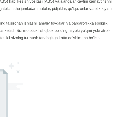
 (ABS) kabi kesish vositasi (ABS) va alangalar xavfini kamaytirishni
ellar, shu jumladan matolar, pidjaklar, qo'lqozonlar va etik kiyish,
ing ta'sirchan ishlashi, amaliy foydalari va barqarorlikka sodiqlik
s keladi. Siz mototsikl ishqiboz bo'ldingmi yoki yo'qmi yoki atrof-
motosikli sizning turmush tarzingizga katta qo'shimcha bo'lishi