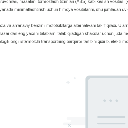
iqaruvchilari, masalan, tormozlash tizimlari (ABS) kabi kesish vositasi
anada minimallashtirish uchun himoya vositalarini, shu jumladan dvigat
 va an'anaviy benzinli mototsikllarga alternativani taklif qiladi. Ularn
i nazaridan eng yaxshi talablarni talab qiladigan shaxslar uchun juda mo
ogik ongli iste'molchi transportning barqaror tartibini qidirib, elektr 