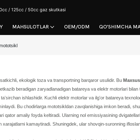
cc / 125cc / 50cc gaz skutkasi
Y
MAHSULOTLAR
OEM/ODM
QO'SHIMCHA M
mototsikl
rsatkichli, ekologik toza va transportning barqaror usulidir. Bu
Maxsus 
 etkazib beradigan zaryadlanadigan batareya va elektr motorlari bilan 
a'sirchan ishlashidir. Kuchli elektr motorlar va ilg'or batareya texnolog
ta'minlaydi. Bu chodirlarga mototsikldan zavqlanishiga imkon beradi, s
ri qator amaliy foyda keltiradi. Ularning nol emissiyasining dvigatellar
n xarajatlarni kamaytiradi. Shuningdek, ular shovqin-suronning ifloslan