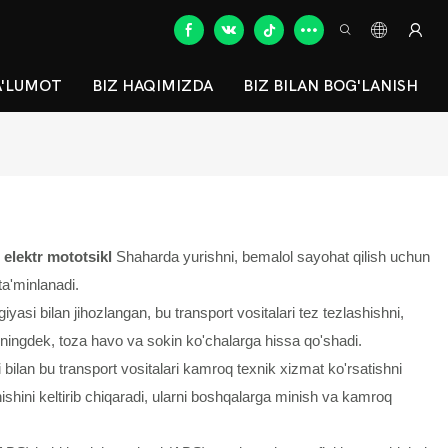
A'LUMOT
BIZ HAQIMIZDA
BIZ BILAN BOG'LANISH
elektr mototsikl
Shaharda yurishni, bemalol sayohat qilish uchun
ta'minlanadi.
iyasi bilan jihozlangan, bu transport vositalari tez tezlashishni,
huningdek, toza havo va sokin ko'chalarga hissa qo'shadi.
i bilan bu transport vositalari kamroq texnik xizmat ko'rsatishni
ishini keltirib chiqaradi, ularni boshqalarga minish va kamroq