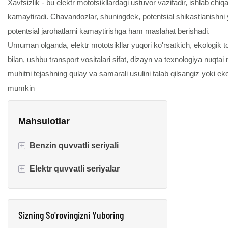
Xavfsizlik - bu elektr mototsikllardagi ustuvor vazifadir, ishlab ch
kamaytiradi. Chavandozlar, shuningdek, potentsial shikastlanishni y
potentsial jarohatlarni kamaytirishga ham maslahat berishadi.
Umuman olganda, elektr mototsikllar yuqori ko'rsatkich, ekologik toza
bilan, ushbu transport vositalari sifat, dizayn va texnologiya nuqta
muhitni tejashning qulay va samarali usulini talab qilsangiz yoki ekol
mumkin
Mahsulotlar
+
Benzin quvvatli seriyali
+
Elektr quvvatli seriyalar
Benzin skutkasi
Benzin poygasi mototsikl
Elektr skuter velosiped
Sizning So'rovingizni Yuboring
Benzin moped
Elektr moped