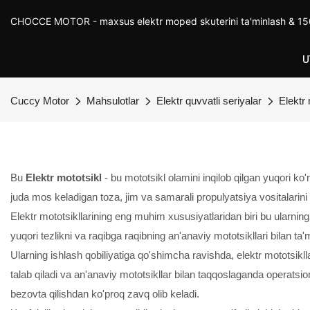
CHOCCE MOTOR - maxsus elektr moped skuterini ta'minlash & 150
U
Cuccy Motor
Mahsulotlar
Elektr quvvatli seriyalar
Elektr 
Bu
Elektr mototsikl
- bu mototsikl olamini inqilob qilgan yuqori ko'
juda mos keladigan toza, jim va samarali propulyatsiya vositalarini
Elektr mototsikllarining eng muhim xususiyatlaridan biri bu ularning t
yuqori tezlikni va raqibga raqibning an'anaviy mototsikllari bilan 
Ularning ishlash qobiliyatiga qo'shimcha ravishda, elektr mototsiklla
talab qiladi va an'anaviy mototsikllar bilan taqqoslaganda operatsio
bezovta qilishdan ko'proq zavq olib keladi.