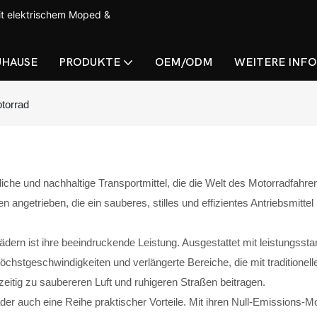
t elektrischem Moped &
UHAUSE
PRODUKTE
OEM/ODM
WEITERE INF
torrad
liche und nachhaltige Transportmittel, die die Welt des Motorradfahren
 angetrieben, die ein sauberes, stilles und effizientes Antriebsmittel
n ist ihre beeindruckende Leistung. Ausgestattet mit leistungsstark
chstgeschwindigkeiten und verlängerte Bereiche, die mit traditionel
eitig zu saubereren Luft und ruhigeren Straßen beitragen.
räder auch eine Reihe praktischer Vorteile. Mit ihren Null-Emission