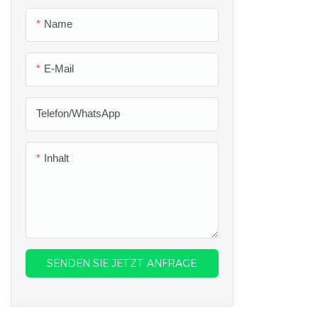
Benzinmotorrad & Gelände
Elektromotorrad
Name
Elektrofahrrad
E-Mail
Elektrisches Dreirad
Telefon/WhatsApp
Inhalt
SENDEN SIE JETZT ANFRAGE