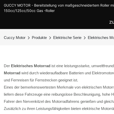
GUCCY MOTOR - Bereitstellung von maßgeschneidertem Roller mi
150cc/125cc/50cc Gas -Roller
Z
Cuccy Motor
Produkte
Elektrische Serie
Elektrisches Mo
Der
Elektrisches Motorrad
ist eine leistungsstarke, umweltfreund
Motorrad
wird durch wiederaufladbare Batterien und Elektromotoren
und Fernreisen für Fernstrecken geeignet ist.
Eines der bemerkenswertesten Merkmale von elektrischen Motorräder
liefern diese Fahrzeuge eine reibungslose Beschleunigung, hohe Hö
Fahrer den Nervenkitzel des Motorradfahrens genießen und gleichz
Zusätzlich zu ihren Leistungsfähigkeiten bieten elektrische Motor