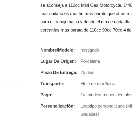
se aconseja a 110cc Mini Gas Motorcycle. 1*40'
mar unitario es mucho más barato que otras mot
para el trabajo hacia y desde el día de cada dí
cercanías más barata de 110cc 90cc 70cc 4 tiem
Nombre/Modelo:
hostigado
Lugar De Origen:
Porcelana
Plazo De Entrega:
25 días
Transporte:
Flete de mar/tierra
Pago:
T/t, sindicatos occidentale
Personalización:
Logotipo personalizado (M
unidades)