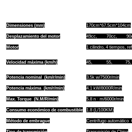
Dimensiones (mm)
170cm*67.5cm*104cm
Desplazamiento del motor
49cc, 70cc, 90
Motor
1 cilindro, 4 tiempos, re
Velocidad máxima (km/h)
45, 55, 75, 
Potencia nominal (km/r/min)
3.5k w/7500r/min
Potencia máxima (km/r/min)
4.1 kW/8000R/min
Max. Torque (N.M/R/min)
5.8 n · m/6000r/min
Consumo económico de combustible
1.8 (L/100KM)
Método de embrague
Centrífugo automático
Tipo de transmisión
Transmisión de China