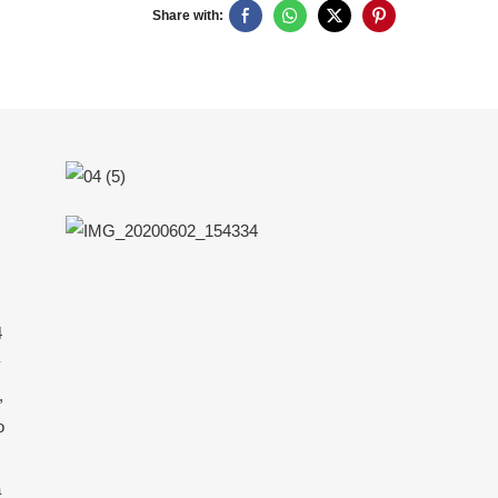
Share with:
4
y
,
o
a