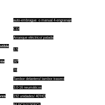
auto-embrague o manual 4-engranaje
CDI
Arranque eléctrico/ patada
stible
3.5
nte
30⁰
70
Tambor delantero/ tambor trasero
3.0-16 neumáticos
ores
192 unidades/ 40'HQ
84 PCS/1*20'FCL