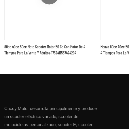
80cc 49cc 50cc Moto Scooter Motor 50 Cc Con Motor De 4
Monza 80cc 49cc 50
Tiempos Para La Venta Y Adultos-1752411567424294
4 Tiempos Para La V
Cuccy Motor desarrolla principalmente y produce
un scooter eléctrico variado, scooter de
motocicletas personalizado, scooter E, scooter