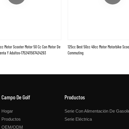
cc Motor Scooter Motor 50 Cc Con Motor De
125cc Best 50cc 49cc Motor Motorbike Scoo
enta Y Adultos-1752411567424293
Commuting
Campo De Golf
Productos
Hogar
Serie Con Alimentación De Gasoli
Productos
Serie Eléctrica
OEM/ODM