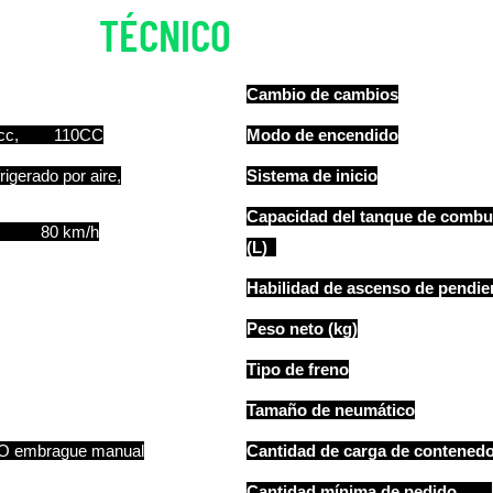
TÉCNICO
DETALLES
Cambio de cambios
cc, 110CC
Modo de encendido
frigerado por aire,
Sistema de inicio
Capacidad del tanque de combu
80 km/h
(L)
Habilidad de ascenso de pendie
Peso neto (kg)
Tipo de freno
Tamaño de neumático
 O embrague manual
Cantidad de carga de contened
Cantidad mínima de pedido