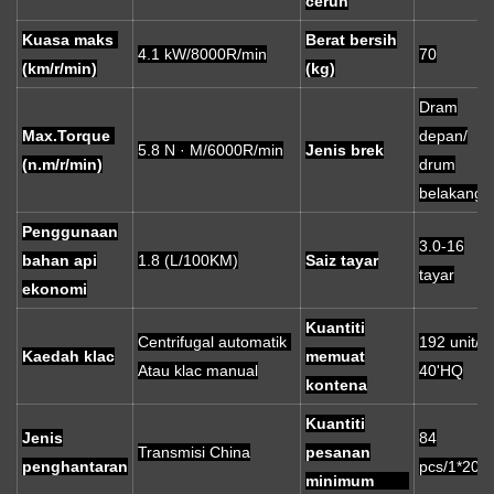
cerun
Kuasa maks
Berat bersih
4.1 kW/8000R/min
70
(km/r/min)
(kg)
Dram
Max.Torque
depan/
5.8 N · M/6000R/min
Jenis brek
(n.m/r/min)
drum
belakang
Penggunaan
3.0-16
bahan api
1.8 (L/100KM)
Saiz tayar
tayar
ekonomi
Kuantiti
Centrifugal automatik
192 unit/
Kaedah klac
memuat
Atau klac manual
40'HQ
kontena
Kuantiti
Jenis
84
Transmisi China
pesanan
penghantaran
pcs/1*20'fc
minimum