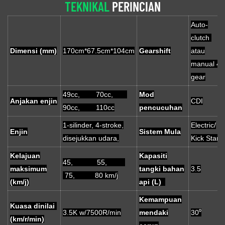
TEKNIKAL
PERINCIAN
Auto-
clutch
Dimensi (mm)
170cm*67.5cm*104cm
Gearshift
atau
manual 4-
gear
49cc, 70cc,
Mod
Anjakan enjin
CDI
90cc, 110cc
pencucuhan
1-silinder, 4-stroke,
Electric/
Enjin
Sistem Mula
disejukkan udara,
Kick Start
Kelajuan
Kapasiti
45, 55,
maksimum
tangki bahan
3.5
75, 80 km/j
(km/j)
api (L)
Kemampuan
Kuasa dinilai
3.5K w/7500R/min
mendaki
30⁰
(km/r/min)