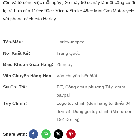
đến và từ công việc mỗi ngày., Xe máy 50 cc này là một công cụ đi
lại rẻ hơn của 110cc 90cc 70cc 4 Stroke 49cc Mini Gas Motorcycle
với phong cách của Harley.
Tên/Mẫu:
Harley-moped
Nơi Xuất Xứ:
Trung Quốc
Điều Khoản Giao Hàng:
25 ngày
Vận Chuyển Hàng Hóa:
Vận chuyển biển/đất
Sự Chi Trả:
T/T, Công đoàn phương Tây, gram,
paypal
Tùy Chỉnh:
Logo tùy chỉnh (đơn hàng tối thiểu 84
đơn vị), Đóng gói tùy chỉnh (Min.order
192 Đơn vị)
Share with: