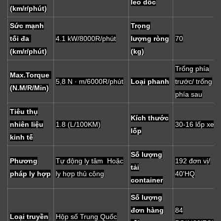
leo dốc
(km/r/phút)
Sức mạnh
Trọng
tối đa
4.1 kW/8000R/phút
lượng ròng
70
(km/r/phút)
(kg)
Trống phía
Max.Torque
5,8 N · m/6000R/phút
Loại phanh
trước/ trống
(N.M/R/Min)
phía sau
Tiêu thụ
Kích thước
nhiên liệu
1.8 (L/100KM)
30-16 lốp xe
lốp
kinh tế
Số lượng
Phương
Tự động ly tâm Hoặc
192 đơn vị/
tải
pháp ly hợp
ly hợp thủ công
40'HQ
container
Số lượng
đơn hàng
84
Loại truyền
Hộp số Trung Quốc