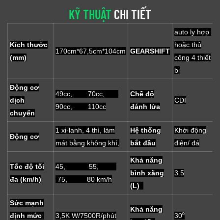
KỸ THUẬT
CHI TIẾT
auto ly hợp
Kích thước
hoặc thủ
170cm*67,5cm*104cm
GEARSHIFT
(mm)
công 4 thiết
bị
Động cơ
49cc, 70cc,
Chế độ
dịch
CDI
90cc, 110cc
đánh lửa
chuyển
1 xi-lanh, 4 thì, làm
Hệ thống
Khởi động
Động cơ
mát bằng không khí,
bắt đầu
điện/ đá
Khả năng
Tốc độ tối
45, 55,
bình xăng
3.5
đa (km/h)
75, 80 km/h
(L)
Sức mạnh
Khả năng
định mức
3,5K W/7500R/phút
30⁰