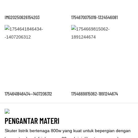
IMG20250626154203
1754670075019-1324546081
1754641846434--1407206312
1754669815062-1891244674
PENGANTAR MATERI
Skuter listrik bertenaga 800w yang kuat untuk bepergian dengan