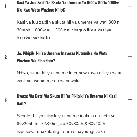
Kasi Ya Juu Zaidi Ya Skuta Ya Umeme Ya 1500w 800w 1000w
1
Niu Kwa Watu Wazima Ni Ipi?
Kasi ya juu zaidi ya skuta hii ya umeme ya wati 800 ni
30mph. 1000w au 1500w ni chaguo ikiwa kasi ya
haraka inahitajika.
Je, Pikipiki Hii Ya Umeme Inaweza Kutumika Na Watu
2
Wazima Wa Rika Zote?
Ndiyo, skuta hii ya umeme imeundwa kwa ajili ya watu
wazima, wanaume au wanawake
Uwezo Wa Betri Wa Skuta Hii Ya Pikipiki Ya Umeme Ni Kiasi
3
Gani?
Scooter hii ya pikipiki ya umeme inakuja na betri ya
60v20ah au 72v20ah, au 60v30ah & 60v40ah
isipokuwa unakubali gharama inayoongezeka