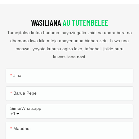
WASILIANA
AU TUTEMBELEE
Tumejitolea kutoa huduma inayozingatia zaidi na ubora bora na
dhamana kwa kila mteja anayenunua bidhaa zetu. Ikiwa una
maswali yoyote kuhusu agizo lako, tafadhali jisikie huru
kuwasiliana nasi.
Jina
Barua Pepe
Simu/whatsapp
+1
Maudhui