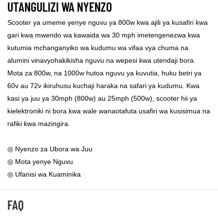
UTANGULIZI WA NYENZO
Scooter ya umeme yenye nguvu ya 800w kwa ajili ya kusafiri kwa
gari kwa mwendo wa kawaida wa 30 mph imetengenezwa kwa
kutumia mchanganyiko wa kudumu wa vifaa vya chuma na
alumini vinavyohakikisha nguvu na wepesi kwa utendaji bora.
Mota za 800w, na 1000w hutoa nguvu ya kuvutia, huku betri ya
60v au 72v ikiruhusu kuchaji haraka na safari ya kudumu. Kwa
kasi ya juu ya 30mph (800w) au 25mph (500w), scooter hii ya
kielektroniki ni bora kwa wale wanaotafuta usafiri wa kusisimua na
rafiki kwa mazingira.
◎ Nyenzo za Ubora wa Juu
◎ Mota yenye Nguvu
◎ Ufanisi wa Kuaminika
FAQ