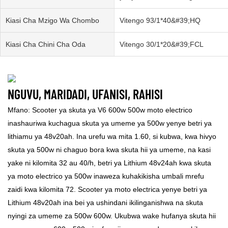
Kiasi Cha Mzigo Wa Chombo
Vitengo 93/1*40&#39;HQ
Kiasi Cha Chini Cha Oda
Vitengo 30/1*20&#39;FCL
NGUVU, MARIDADI, UFANISI, RAHISI
Mfano: Scooter ya skuta ya V6 600w 500w moto electrico
inashauriwa kuchagua skuta ya umeme ya 500w yenye betri ya
lithiamu ya 48v20ah. Ina urefu wa mita 1.60, si kubwa, kwa hivyo
skuta ya 500w ni chaguo bora kwa skuta hii ya umeme, na kasi
yake ni kilomita 32 au 40/h, betri ya Lithium 48v24ah kwa skuta
ya moto electrico ya 500w inaweza kuhakikisha umbali mrefu
zaidi kwa kilomita 72. Scooter ya moto electrica yenye betri ya
Lithium 48v20ah ina bei ya ushindani ikilinganishwa na skuta
nyingi za umeme za 500w 600w. Ukubwa wake hufanya skuta hii