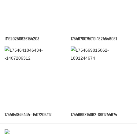
IMG20250626154203
1754670075019-1324546081
1754641846434--1407206312
1754669815062-1891244674