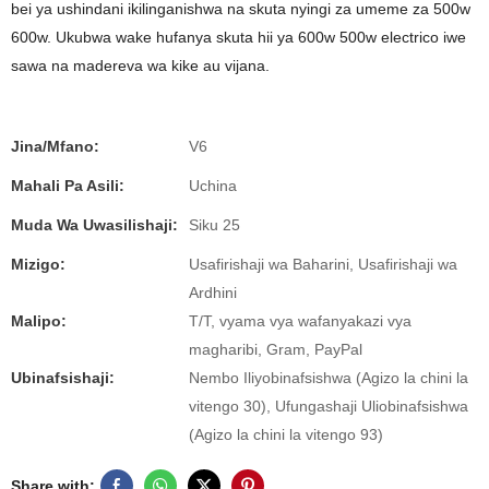
bei ya ushindani ikilinganishwa na skuta nyingi za umeme za 500w
600w. Ukubwa wake hufanya skuta hii ya 600w 500w electrico iwe
sawa na madereva wa kike au vijana.
Jina/Mfano:
V6
Mahali Pa Asili:
Uchina
Muda Wa Uwasilishaji:
Siku 25
Mizigo:
Usafirishaji wa Baharini, Usafirishaji wa
Ardhini
Malipo:
T/T, vyama vya wafanyakazi vya
magharibi, Gram, PayPal
Ubinafsishaji:
Nembo Iliyobinafsishwa (Agizo la chini la
vitengo 30), Ufungashaji Uliobinafsishwa
(Agizo la chini la vitengo 93)
Share with: