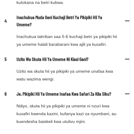
kutokana na betri kubwa.
Inachukua Muda Gani Kuchaji Betri Ya Pikipiki Hii Ya
4
Umeme?
Inachukua takriban saa 5-6 kuchaji betri ya pikipiki hii
ya umeme halali barabarani kwa ajili ya kusafiri.
5
Uzito Wa Skuta Hii Ya Umeme Ni Kiasi Gani?
Uzito wa skuta hii ya pikipiki ya umeme unafaa kwa
watu wazima wengi.
6
Je, Pikipiki Hii Ya Umeme Inafaa Kwa Safari Za Kila Siku?
Ndiyo, skuta hii ya pikipiki ya umeme ni nzuri kwa
kusafiri kwenda kazini, kufanya kazi za nyumbani, au
kuendesha baiskeli kwa utulivu mjini.