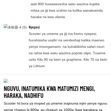
wati 800 huwawezesha watu wazima kupitia
mitaa ya jiji kwa urahisi na kufika wanakoenda
haraka na kwa ufanisi.
Nyepesi
Scooter ya umeme ya jiji ina fremu nyepesi,
hurahisisha usafiri na uendeshaji katika maeneo
yenye msongamano, na kuhakikisha safari nzuri
na rahisi kwa watu wazima popote ulipo. Tuseme
uzito Kilo 90 na betri ya graphene, Kilo 70 na betri
ya Lithium
NGUVU, INATUMIKA KWA MATUMIZI MENGI,
HARAKA, NADHIFU
Scooter hii bora ya moped ya umeme inajivunia injini yenye nguvu
yenye chaguo la 800w, au chaguzi za 1000w (kwa barabara za