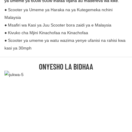
ya umeme ya 600w 500w inafaa vijana au madereva wa kike.
● Scooter ya Umeme ya Haraka na ya Kutegemeka nchini
Malaysia
● Msafiri wa Kasi ya Juu Scooter bora zaidi ya e Malaysia
● Kivuko cha Mjini Kinachofaa na Kinachofaa
● Scooter ya umeme ya watu wazima yenye ufanisi na rahisi kwa
kasi ya 30mph
ONYESHO LA BIDHAA