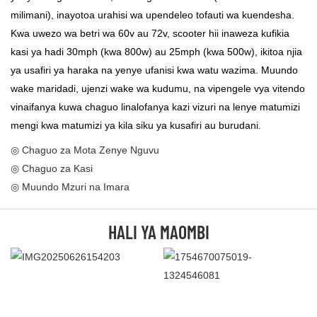
milimani), inayotoa urahisi wa upendeleo tofauti wa kuendesha.
Kwa uwezo wa betri wa 60v au 72v, scooter hii inaweza kufikia
kasi ya hadi 30mph (kwa 800w) au 25mph (kwa 500w), ikitoa njia
ya usafiri ya haraka na yenye ufanisi kwa watu wazima. Muundo
wake maridadi, ujenzi wake wa kudumu, na vipengele vya vitendo
vinaifanya kuwa chaguo linalofanya kazi vizuri na lenye matumizi
mengi kwa matumizi ya kila siku ya kusafiri au burudani.
◎ Chaguo za Mota Zenye Nguvu
◎ Chaguo za Kasi
◎ Muundo Mzuri na Imara
HALI YA MAOMBI